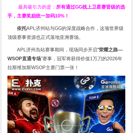
最具吸引力的是：
所有通过
GG
线上卫星赛晋级的选
手，主赛奖励统一加码
10%
！
依托
APL济州站与GG的深度战略合作，这项世界级
顶级赛事资源也正式落地亚洲赛场。
APL济州岛站赛事期间，现场同步开启“
荣耀之路
—
WSOP
直通专场
”赛事，冠军将获得价值1万刀的2026年
拉斯维加斯WSOP主赛门票一张！