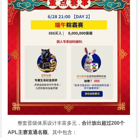
整套晋级体系设计丰富多元，
合计放出
超过200个
APL主赛直通名额
。其中包含：