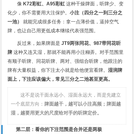
像
K72彩虹、A95彩虹
这种干燥牌面，听牌少、变
化少，你不需要用大注保护。
小注（四分之一到三分之
一池）
就能完成很多任务：拿一点薄价值，逼掉空气
牌，也让自己用更低成本继续代表强范围。
反过来，如果牌面是
JT9两张同花、987带同花听
牌
这种又连又湿，那就不能再用小注糊弄。对手范围里
有顺子听牌、同花听牌、两对、强组合听牌，他跟注的
牌有大量权益，你下注太小就是给他便宜看牌。
湿润牌
面上，下注应该偏大，常见三分之二池甚至更高。
这不是说干面永远小、湿面永远大，而是先建立
一个底层方向：
牌面越干，越可以小注高频；牌面越
湿，越要用更大的尺度给对手的听牌定价。
第二层：看你的下注范围是合并还是两极