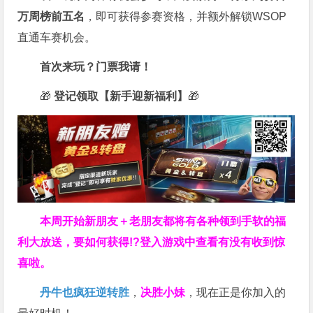
万周榜前五名
，即可获得参赛资格，并额外解锁WSOP
直通车赛机会。
首次来玩？门票我请！
🎁
登记领取【新手迎新福利】
🎁
本周开始新朋友＋老朋友都将有各种领到手软的福
利大放送，要如何获得!?登入游戏中查看有没有收到惊
喜啦。
丹牛也疯狂逆转胜
，
决胜小妹
，现在正是你加入的