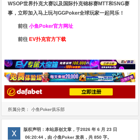
WSOP世界扑克大赛以及国际扑克锦标赛MTT和SNG赛
事，立即加入马上玩与GGPoker全球玩家一起同乐！
前往
小鱼Poker官方网址
前往
EV扑克官方下载
所属分类：
小鱼Poker俱乐部
版权声明：
本站原创文章，于2026 年 6 月 23 日
06:20:44
，由
小鱼Poker
发表，共 850 字。