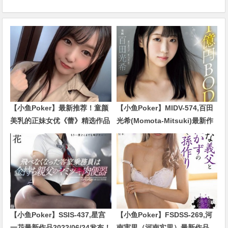
【小鱼Poker】最新推荐！童颜
【小鱼Poker】MIDV-574,百田
美乳的正妹女优《蕾》精选作品
光希(Momota-Mitsuki)最新作
介绍……
品2024/01/02发布！
【小鱼Poker】SSIS-437,星宫
【小鱼Poker】FSDSS-269,河
一花最新作品2022/06/24发布！
南実里（河南实里）最新作品