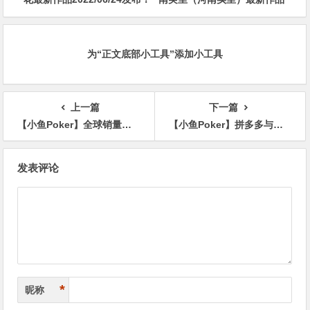
2021-08-26发布！
为“正文底部小工具”添加小工具
上一篇
下一篇
【小鱼Poker】全球销量下滑15%后 保时捷调整经营策略：少卖车多赚钱
【小鱼Poker】拼多多与中国电建完成正式签约：购置雄安办公楼
文
发表评论
章
导
航
*
昵称