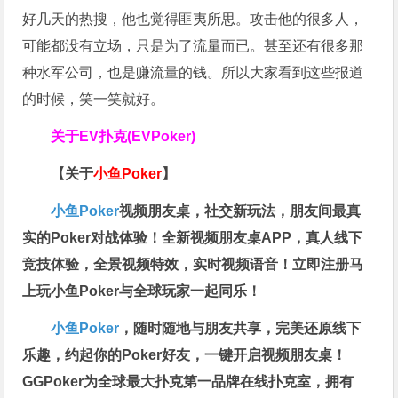
好几天的热搜，他也觉得匪夷所思。攻击他的很多人，
可能都没有立场，只是为了流量而已。甚至还有很多那
种水军公司，也是赚流量的钱。所以大家看到这些报道
的时候，笑一笑就好。
关于
EV扑克(EVPoker)
【关于
小鱼Poker
】
小鱼Poker
视频朋友桌，社交新玩法，朋友间最真
实的Poker对战体验！全新视频朋友桌APP，真人线下
竞技体验，全景视频特效，实时视频语音！立即注册马
上玩小鱼Poker与全球玩家一起同乐！
小鱼Poker
，随时随地与朋友共享，完美还原线下
乐趣，约起你的Poker好友，一键开启视频朋友桌！
GGPoker为全球最大扑克第一品牌在线扑克室，拥有