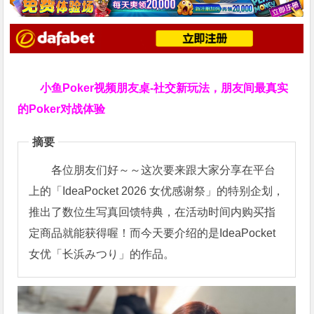
小鱼Poker视频朋友桌-社交新玩法，朋友间最真实
的Poker对战体验
摘要
各位朋友们好～～这次要来跟大家分享在平台
上的「IdeaPocket 2026 女优感谢祭」的特别企划，
推出了数位生写真回馈特典，在活动时间内购买指
定商品就能获得喔！而今天要介绍的是IdeaPocket
女优「长浜みつり」的作品。