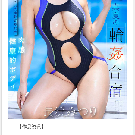
【作品资讯】