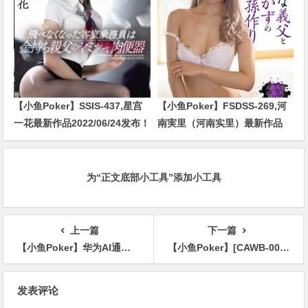
【小鱼Poker】SSIS-437,星宫
【小鱼Poker】FSDSS-269,河
一花最新作品2022/06/24发布！
南実里（河南实里）最新作品
2021-08-26发布！
为“正文底部小工具”添加小工具
上一篇
下一篇
【小鱼Poker】华为AI通信专利获授权：设备自主匹配模型 提升AI效率
【小鱼Poker】[CAWB-003]定食店撑不下去⋯ 身为店长的守屋绘里（守屋えり）拍A片筹钱！
文
发表评论
章