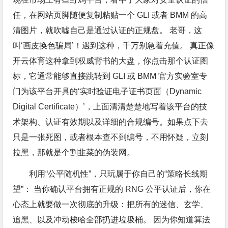
任，在网站页脚随便复制粘贴一个 GLI 或者 BMM 的高
清图片，就吹嘘自己是通过认证的正规盘。 老哥，这
叫‘画皮换色骗局’！遇到这种，千万别急着充值。 真正像
开云体育这种拿到权威背书的大盘，你点击那个认证图
标，它通常能够直接跳转到 GLI 或 BMM 官方实验室专
门为该平台开具的‘实时验证电子证书页面（Dynamic
Digital Certificate）’，上面清清楚楚地写着该平台的技
术架构、认证有效期以及详细的合规编号。如果点下去
只是一张死图，或者根本查不到编号，不用怀疑，立刻
拉黑，那就是个割韭菜的伪装网。
利用“公平随机性”，只玩属于你自己的“策略长线期
望”： 当你确认平台拥有正规的 RNG 公平认证后，你在
心态上就要做一次彻底的升级：把所有的迷信、玄学、
追黑、以及冲动梭哈全部扔进垃圾桶。 因为你知道算法