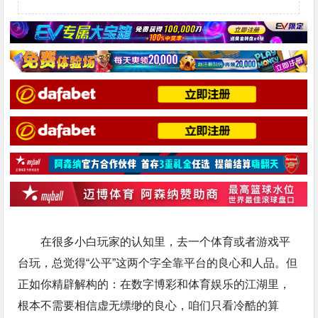
在很多小白玩家的认知里，去一个体育或者游戏平
台玩，总觉得“公平”这两个字全靠平台的良心和人品。但
正如你精辟解构的：在数字博彩和体育娱乐的江湖里，
根本不需要相信虚无缥缈的良心，咱们只看冷酷的算