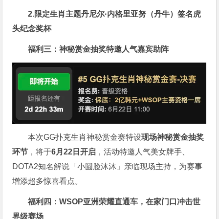
2.限定生肖主题丹尼尔·内格里亚努（丹牛）签名虎
头纪念奖杯
福利三：神秘赏金抽奖特邀人气嘉宾助阵
本次GG扑克生肖神秘赏金赛特设
现场神秘赏金抽奖
环节
，将于
6月22日开启
，活动特邀人气美女牌手、
DOTA2知名解说「小圆脸沐沐」亲临现场主持，为赛事
增添超多惊喜看点。
福利四：WSOP亚洲荣耀直通车，在家门口冲击世
界级赛场