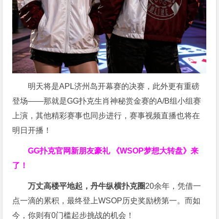
明天将是APL济州岛开幕赛的决赛，此外更有重磅
登场——那就是GG扑克生肖神秘赏金赛的A/B组小组赛
上演，其他精彩赛事也同步进行，赛事视频直播也将在
明日开播！
GG扑克官网新朋友豪礼
《WSOP梦想大转盘》来
了！
万丈高楼平地起，丹牛纵横扑克圈
20余年，凭借一
点一滴的累积，最终登上WSOP历史奖励榜第一。而如
今，你则有0门槛起步挑战的机会！