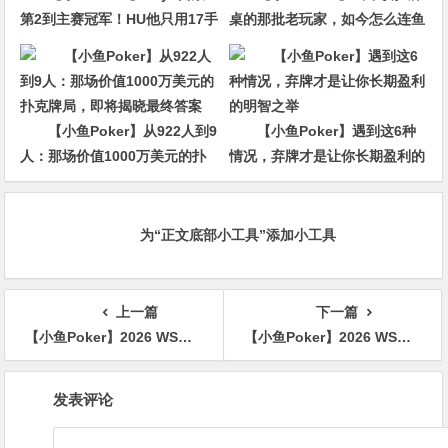
第2到主赛冠军！HU他只用17手
桌的那批老玩家，如今怎么连鱼
牌就赢走1000万刀！
都打不过了
【小鱼Poker】从922人到9
【小鱼Poker】遇到这6种
人：那场价值1000万美元的扑
情况，弃牌才是让你长期盈利的
克牌局，即将揭晓最终答案
明智之举
为“正文底部小工具”添加小工具
上一篇
下一篇
【小鱼Poker】2026 WSOP快评：600刀混搭赛变成“修罗场”，丹牛撞上霍金斯，葫芦收服同花
【小鱼Poker】2026 WSOP $10万豪客赛决赛桌开打：丁彪冲击首条金手链，Nguyen领跑群雄
文
发表评论
章
导