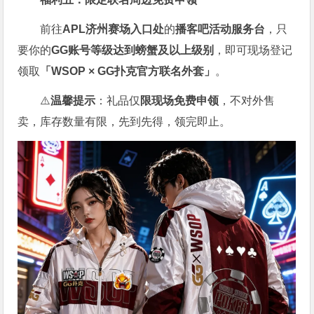
前往
APL济州赛场入口处
的
播客吧活动服务台
，只
要你的
GG账号
等级达到螃蟹及以上级别
，即可现场登记
领取
「WSOP × GG扑克官方联名外套」
。
⚠️
温馨提示
：礼品仅
限现场免费申领
，不对外售
卖，库存数量有限，先到先得，领完即止。