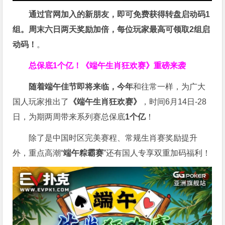
通过官网加入的新朋友，即可免费获得转盘启动码1
组。周末六日两天奖励加倍，每位玩家最高可领取2组启
动码！
。
总保底1个亿！
《端午生肖狂欢赛》重磅来袭
随着端午佳节即将来临，今年
和往常一样，为广大
国人玩家推出了
《端午生肖狂欢赛》
，时间6月14日-28
日，为期两周带来系列赛总保底
1
个亿
！
除了是中国时区完美赛程、常规生肖赛奖励提升
外，重点高潮“
端午粽霸赛
”还有国人专享双重加码福利！