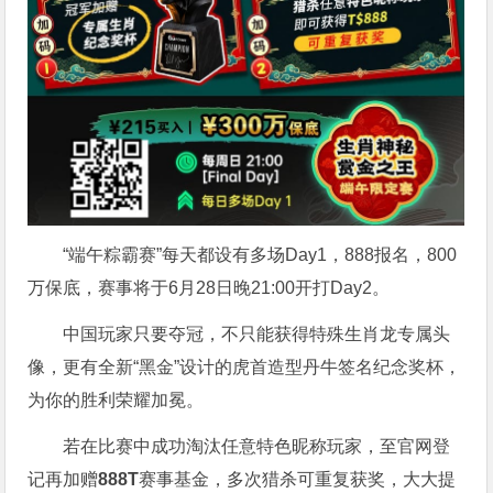
“端午粽霸赛”每天都设有多场Day1，888报名，800
万保底，赛事将于6月28日晚21:00开打Day2。
中国玩家只要夺冠，不只能获得特殊生肖龙专属头
像，更有全新“黑金”设计的虎首造型丹牛签名纪念奖杯，
为你的胜利荣耀加冕。
若在比赛中成功淘汰任意特色昵称玩家，至官网登
记再加赠
888T
赛事基金，多次猎杀可重复获奖，大大提