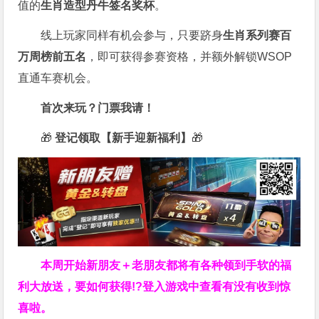
值的
生肖造型丹牛签名奖杯
。
线上玩家同样有机会参与，只要跻身
生肖系列赛百
万周榜前五名
，即可获得参赛资格，并额外解锁WSOP
直通车赛机会。
首次来玩？门票我请！
🎁
登记领取【新手迎新福利】
🎁
本周开始新朋友＋老朋友都将有各种领到手软的福
利大放送，要如何获得!?登入游戏中查看有没有收到惊
喜啦。