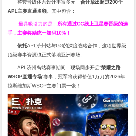
整套晋级体系设计丰富多元，
合计放出
超过200个
APL主赛直通名额
。其中包含：
最具吸引力的是：
所有通过
GG
线上卫星赛晋级的选
手，主赛奖励统一加码
10%
！
依托
APL济州站与GG的深度战略合作，这项世界级
顶级赛事资源也正式落地亚洲赛场。
APL济州岛站赛事期间，现场同步开启“
荣耀之路
—
WSOP
直通专场
”赛事，冠军将获得价值1万刀的2026年
拉斯维加斯WSOP主赛门票一张！