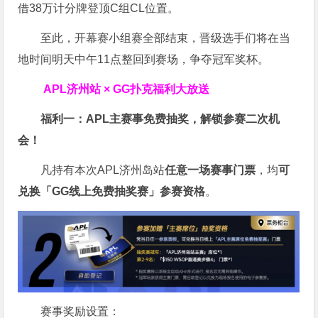
借38万计分牌登顶C组CL位置。
至此，开幕赛小组赛全部结束，晋级选手们将在当
地时间明天中午11点整回到赛场，争夺冠军奖杯。
APL济州站 × GG扑克福利大放送
福利一：APL主赛事免费抽奖，解锁参赛二次机
会！
凡持有本次APL济州岛站
任意一场赛事门票
，均
可
兑换「GG线上免费抽奖赛」参赛资格
。
赛事奖励设置：