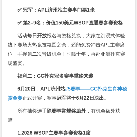
✅ 冠军：APL济州站主赛事门票1张
✅ 第2–9名：价值150美元WSOP直通赛参赛资格
活动
每日开放
报名与资格兑换，大家在沉浸式体验
线下赛场火热竞技氛围之余，还能免费冲击APL主赛席
位，手握第二次晋级机会！时隔十年，再赴亚洲扑克赛
场盛宴。
福利二：GG扑克冠名赛事重磅来袭
6月20日
，
APL济州站
#5赛事——GG扑克生肖神秘
赏金赛
正式开赛，赛事
冠军将于6月22日决出
。
所有抽奖选手
除赛事常规奖励外
，有机会额外获
赠：
1.2026 WSOP主赛事参赛资格1席