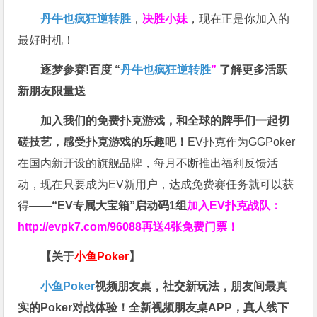
丹牛也疯狂逆转胜
，
决胜小妹
，现在正是你加入的
最好时机！
逐梦参赛!百度 “
丹牛也疯狂逆转胜
”
了解更多
活跃
新朋友限量送
加入我们的免费扑克游戏，和全球的牌手们一起切
磋技艺，感受扑克游戏的乐趣吧！
EV扑克作为GGPoker
在国内新开设的旗舰品牌，每月不断推出福利反馈活
动，现在只要成为EV新用户，达成免费赛任务就可以获
得——
“EV专属大宝箱”启动码1组
加入EV扑克战队：
http://evpk7.com/96088
再送4张免费门票！
【关于
小鱼Poker
】
小鱼Poker
视频朋友桌，社交新玩法，朋友间最真
实的Poker对战体验！全新视频朋友桌APP，真人线下