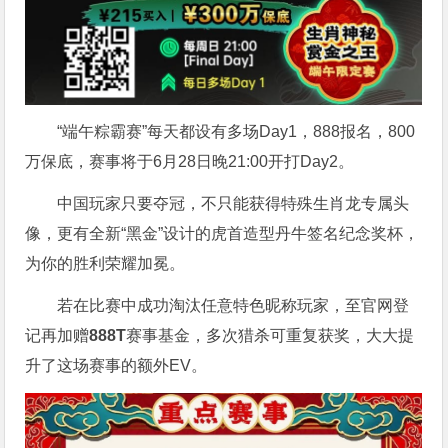
“端午粽霸赛”每天都设有多场Day1，888报名，800
万保底，赛事将于6月28日晚21:00开打Day2。
中国玩家只要夺冠，不只能获得特殊生肖龙专属头
像，更有全新“黑金”设计的虎首造型丹牛签名纪念奖杯，
为你的胜利荣耀加冕。
若在比赛中成功淘汰任意特色昵称玩家，至官网登
记再加赠
888T
赛事基金，多次猎杀可重复获奖，大大提
升了这场赛事的额外EV。