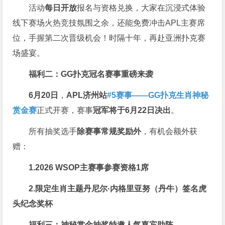
活动
每日开放
报名与资格兑换，大家在沉浸式体验
线下赛场火热竞技氛围之余，还能免费冲击APL主赛席
位，手握第二次晋级机会！时隔十年，再赴亚洲扑克赛
场盛宴。
福利二：GG扑克冠名赛事重磅来袭
6月20日
，
APL济州站
#5赛事——GG扑克生肖神秘
赏金赛
正式开赛，赛事
冠军将于6月22日决出
。
所有抽奖选手
除赛事常规奖励外
，有机会额外获
赠：
1.2026 WSOP主赛事参赛资格1席
2.限定生肖主题丹尼尔·内格里亚努（丹牛）签名虎
头纪念奖杯
福利三：神秘赏金抽奖特邀人气嘉宾助阵