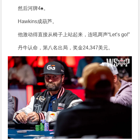
然后河牌4♠。
Hawkins
成葫芦。
他激动得直接从椅子上站起来，连吼两声“Let’s go!”
丹牛认命，第八名出局，奖金24,347美元。