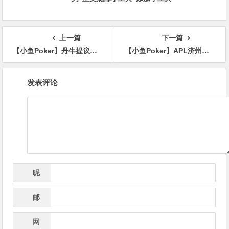
上一篇
下一篇
【小鱼Poker】丹牛提议增设WSOP经典复古赛！一发子弹、无延迟注册、按买入分配记分牌
【小鱼Poker】APL济州岛｜见证新里程碑！APL济州岛开幕赛热血破局，多重福利豪礼助力直通WSOP国际巅峰殿堂！
文
发表评论
章
导
航
昵
*
称
邮
*
箱
网