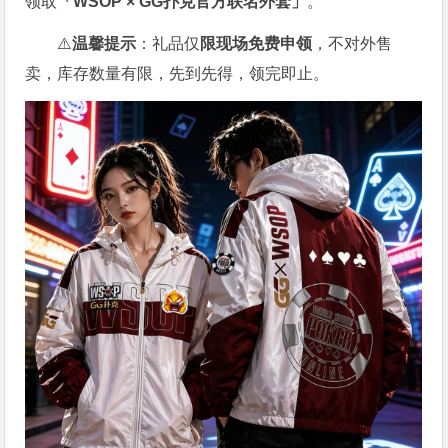
领取
「WSOP × GG扑克官方联名外套」
。
⚠️
温馨提示
：礼品仅
限现场免费申领
，不对外售
卖，库存数量有限，先到先得，领完即止。