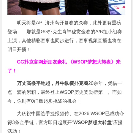
明天将是APL济州岛开幕赛的决赛，此外更有重磅
登场——那就是GG扑克生肖神秘赏金赛的A/B组小组赛
上演，其他精彩赛事也同步进行，赛事视频直播也将在
明日开播！
GG扑克官网新朋友豪礼
《WSOP梦想大转盘》来
了！
万丈高楼平地起，丹牛纵横扑克圈
20余年，凭借一
点一滴的累积，最终登上WSOP历史奖励榜第一。而如
今，你则有0门槛起步挑战的机会！
为庆祝中国选手捷报频传、在2026 WSOP已成功夺
得3条金手链，官方即日起展开“
WSOP
梦想大转盘
”应援
活动！