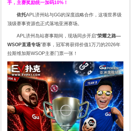
手，主赛奖励统一加码
10%
！
依托
APL济州站与GG的深度战略合作，这项世界级
顶级赛事资源也正式落地亚洲赛场。
APL济州岛站赛事期间，现场同步开启“
荣耀之路
—
WSOP
直通专场
”赛事，冠军将获得价值1万刀的2026年
拉斯维加斯WSOP主赛门票一张！