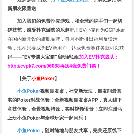
新朋友限量送
加入我们的免费扑克游戏，和全球的牌手们一起切
磋技艺，感受扑克游戏的乐趣吧！
EV扑克作为GGPoker
在国内新开设的旗舰品牌，每月不断推出福利反馈活
动，现在只要成为EV新用户，达成免费赛任务就可以获
得——
“EV专属大宝箱”启动码1组
加入EV扑克战队：
http://evpk7.com/96088
再送4张免费门票！
【关于
小鱼Poker
】
小鱼Poker
视频朋友桌，社交新玩法，朋友间最真
实的Poker对战体验！全新视频朋友桌APP，真人线下
竞技体验，全景视频特效，实时视频语音！立即注册马
上玩小鱼Poker与全球玩家一起同乐！
小鱼Poker
，随时随地与朋友共享，完美还原线下