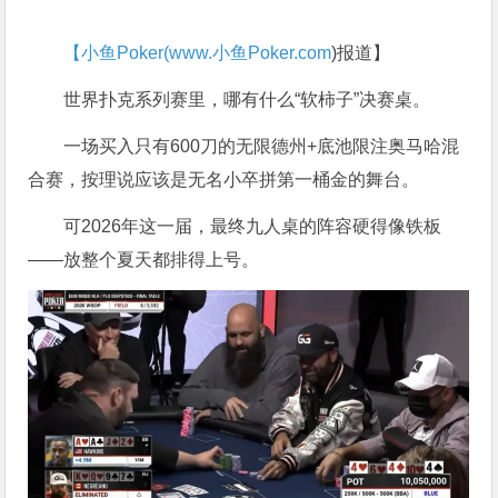
【小鱼Poker(
www.小鱼Poker.com
)报道】
世界扑克系列赛里，哪有什么“软柿子”决赛桌。
一场买入只有600刀的无限德州+底池限注奥马哈混
合赛，按理说应该是无名小卒拼第一桶金的舞台。
可2026年这一届，最终九人桌的阵容硬得像铁板
——放整个夏天都排得上号。