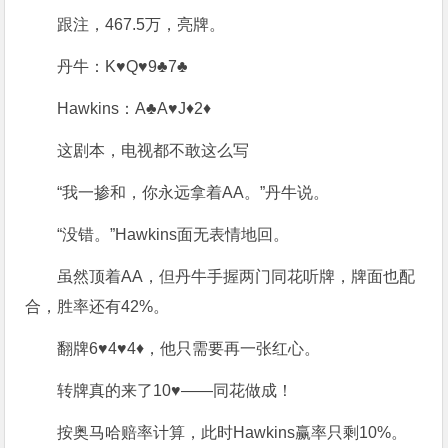
跟注，467.5万，亮牌。
丹牛：K♥Q♥9♣7♣
Hawkins：A♣A♥J♦2♦
这剧本，电视都不敢这么写
“我一掺和，你永远拿着AA。”丹牛说。
“没错。”Hawkins面无表情地回。
虽然顶着AA，但丹牛手握两门同花听牌，牌面也配
合，胜率还有42%。
翻牌6♥4♥4♦，他只需要再一张红心。
转牌真的来了10♥——同花做成！
按奥马哈赔率计算，此时Hawkins赢率只剩10%。