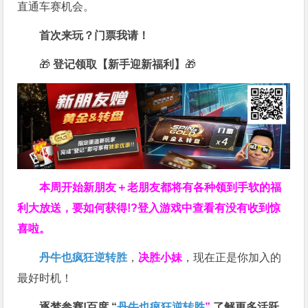
直通车赛机会。
首次来玩？门票我请！
🎁
登记领取【新手迎新福利】
🎁
本周开始新朋友＋老朋友都将有各种领到手软的福
利大放送，要如何获得!?登入游戏中查看有没有收到惊
喜啦。
丹牛也疯狂逆转胜
，
决胜小妹
，现在正是你加入的
最好时机！
逐梦参赛!百度 “
丹牛也疯狂逆转胜
”
了解更多
活跃