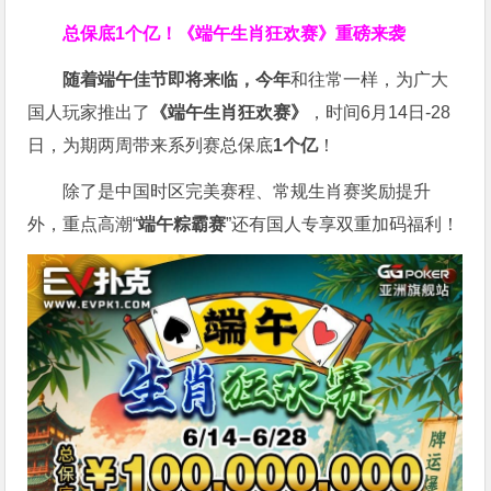
总保底1个亿！
《端午生肖狂欢赛》重磅来袭
随着端午佳节即将来临，今年
和往常一样，为广大
国人玩家推出了
《端午生肖狂欢赛》
，时间6月14日-28
日，为期两周带来系列赛总保底
1
个亿
！
除了是中国时区完美赛程、常规生肖赛奖励提升
外，重点高潮“
端午粽霸赛
”还有国人专享双重加码福利！