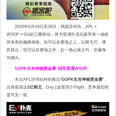
2026年6月19日至28日，韩国济州岛，APL ×
WSOP × GG的三重联动，将为亚洲扑克玩家带来一场前
所未有的巅峰体验。
你可以在赛场之上，以牌为刃，博
弈风云；也可以在赛场之外，赴一场山海之约，尝遍海
岛烟火。
GGPK生肖神秘赏金赛
冠军直通WSOP
本次APL济州站特别推出“
GGPK
生肖神秘赏金赛
”，
总保底高达
2
亿韩元
，Day 1设置四个Flight，竞争激烈程
度可见一斑。