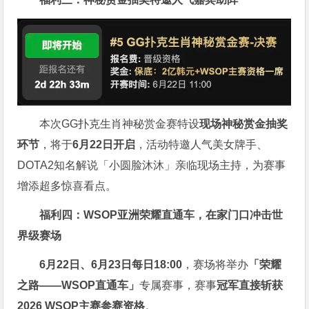
本次GG扑克生肖神秘赏金赛特设
现场神秘赏金抽奖
环节
，将于
6月22日开启
，活动特邀人气美女牌手、
DOTA2知名解说「小圆脸沐沐」亲临现场主持，为赛事
增添超多惊喜看点。
福利四：WSOP亚洲荣耀直通车，在家门口冲击世
界级赛场
6月22日、6月23日每日18:00
，赛场将举办
「荣耀
之路——WSOP直通车」
专属赛事，赛事
冠军直接斩获
2026 WSOP主赛参赛资格
。