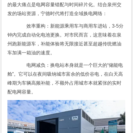
的最大痛点是电网容量错配与时间碎片化。结合泉州交
发的场站资源，宁德时代将打造全域换电网络：
效率重构：新能源乘用车与商用车进站，3-5分
钟内完成自动化电池更换。对市民而言，这意味着在泉
州跑新能源车，补能体验将无限接近甚至超越传统燃油
车加满一箱油的速度。
电网减负：换电站本身就是一个巨大的“储能电
舱”。它可以在夜间吸纳城市富余的低价谷电，在白天高
峰期为车辆高频补能，不额外占用城市本就紧张的实时
配电网容量。