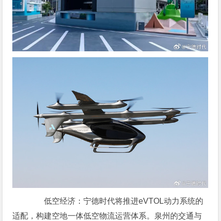
低空经济：宁德时代将推进eVTOL动力系统的
适配，构建空地一体低空物流运营体系。泉州的交通与