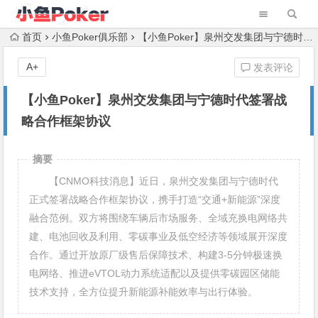
首页
小鱼Poker俱乐部
【小鱼Poker】泉州交发集团与宁德时代签署战略合作框架协议
A+
发表评论
【小鱼Poker】泉州交发集团与宁德时代签署战
略合作框架协议
摘要
【CNMO科技消息】近日，泉州交发集团与宁德时代
正式签署战略合作框架协议，携手打造“交通+新能源”深度
融合范例。双方将围绕车辆后市场服务、全域充换电网络共
建、电池回收及利用、零碳事业及低空经济等领域展开深度
合作。通过开放原厂级售后保障技术、构建3-5分钟极速换
电网络、推进eVTOL动力系统适配以及提供零碳园区储能
技术支持，全方位提升新能源补能效率与出行体验。