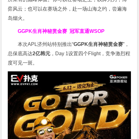
弈风云；也可以在赛场之外，赴一场山海之约，尝遍海
岛烟火。
GGPK生肖神秘赏金赛
冠军直通WSOP
本次APL济州站特别推出“
GGPK
生肖神秘赏金赛
”，
总保底高达
2
亿韩元
，Day 1设置四个Flight，竞争激烈程
度可见一斑。