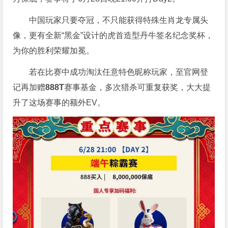
中国玩家只要夺冠，不只能获得特殊生肖龙专属头
像，更有全新“黑金”设计的虎首造型丹牛签名纪念奖杯，
为你的胜利荣耀加冕。
若在比赛中成功淘汰任意特色昵称玩家，至官网登
记再加赠
888T
赛事基金，多次猎杀可重复获奖，大大提
升了这场赛事的额外EV。