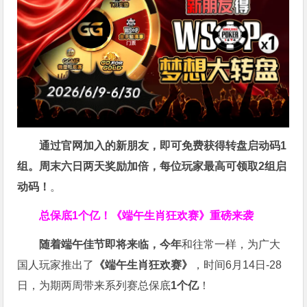
通过官网加入的新朋友，即可免费获得转盘启动码1
组。周末六日两天奖励加倍，每位玩家最高可领取2组启
动码！
。
总保底1个亿！
《端午生肖狂欢赛》重磅来袭
随着端午佳节即将来临，今年
和往常一样，为广大
国人玩家推出了
《端午生肖狂欢赛》
，时间6月14日-28
日，为期两周带来系列赛总保底
1
个亿
！