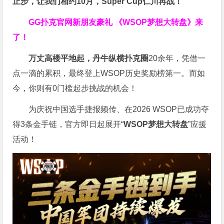
止步，让我们相约10月，
Super Cup
仁川再战！
GG扑克官网新朋友豪礼
《WSOP梦想大转盘》来
了！
万丈高楼平地起，丹牛纵横扑克圈
20余年，凭借一
点一滴的累积，最终登上WSOP历史奖励榜第一。而如
今，你则有0门槛起步挑战的机会！
为庆祝中国选手捷报频传、在2026 WSOP已成功夺
得3条金手链，官方即日起展开“
WSOP
梦想大转盘
”应援
活动！