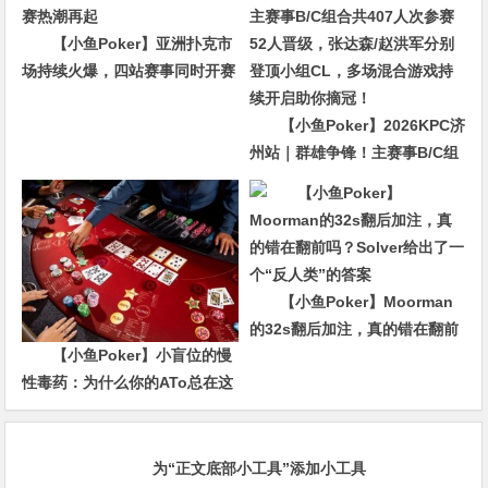
【小鱼Poker】亚洲扑克市
场持续火爆，四站赛事同时开赛
热潮再起
【小鱼Poker】2026KPC济
州站｜群雄争锋！主赛事B/C组
合共407人次参赛52人晋级，张
达森/赵洪军分别登顶小组CL，
多场混合游戏持续开启助你摘
冠！
【小鱼Poker】Moorman
的32s翻后加注，真的错在翻前
【小鱼Poker】小盲位的慢
吗？Solver给出了一个“反人类”
性毒药：为什么你的ATo总在这
的答案
里输钱？
为“正文底部小工具”添加小工具