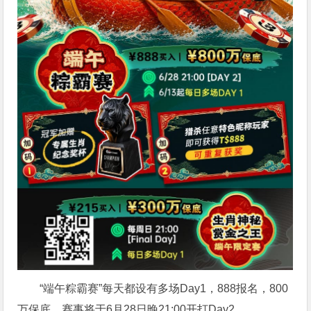
“端午粽霸赛”每天都设有多场Day1，888报名，800
万保底，赛事将于6月28日晚21:00开打Day2。