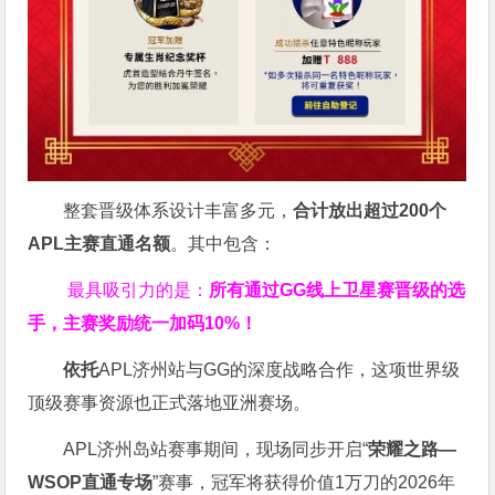
整套晋级体系设计丰富多元，
合计放出
超过200个
APL主赛直通名额
。其中包含：
最具吸引力的是：
所有通过
GG
线上卫星赛晋级的选
手，主赛奖励统一加码
10%
！
依托
APL济州站与GG的深度战略合作，这项世界级
顶级赛事资源也正式落地亚洲赛场。
APL济州岛站赛事期间，现场同步开启“
荣耀之路
—
WSOP
直通专场
”赛事，冠军将获得价值1万刀的2026年