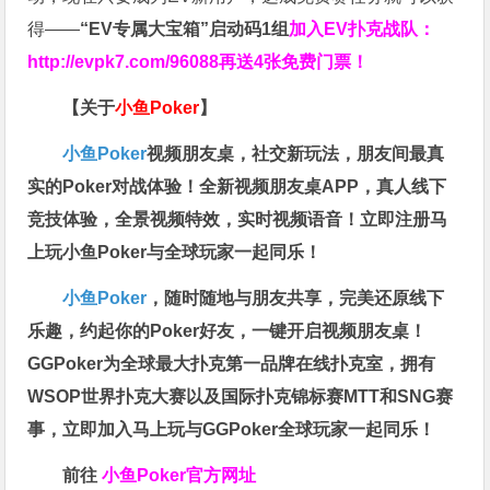
得——
“EV专属大宝箱”启动码1组
加入EV扑克战队：
http://evpk7.com/96088
再送4张免费门票！
【关于
小鱼Poker
】
小鱼Poker
视频朋友桌，社交新玩法，朋友间最真
实的Poker对战体验！全新视频朋友桌APP，真人线下
竞技体验，全景视频特效，实时视频语音！立即注册马
上玩小鱼Poker与全球玩家一起同乐！
小鱼Poker
，随时随地与朋友共享，完美还原线下
乐趣，约起你的Poker好友，一键开启视频朋友桌！
GGPoker为全球最大扑克第一品牌在线扑克室，拥有
WSOP世界扑克大赛以及国际扑克锦标赛MTT和SNG赛
事，立即加入马上玩与GGPoker全球玩家一起同乐！
前往
小鱼Poker官方网址