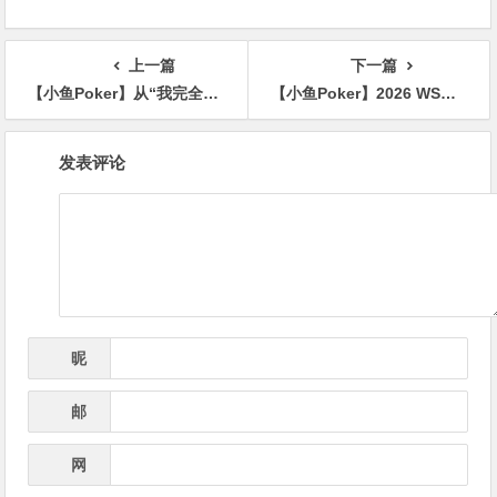
上一篇
下一篇
【小鱼Poker】从“我完全知道发生了什么”到“单挑吧兄弟”——WSOP大盲弃牌争议全程实录
【小鱼Poker】2026 WSOP Day21｜19位中国选手入圈，杨崇贤成最大赢家！
文
发表评论
章
导
航
昵
*
称
邮
*
箱
网