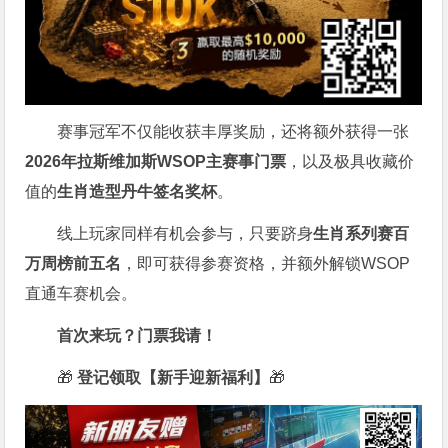
赛事冠军不仅能收获丰厚奖励，还将额外获得一张
2026
年拉斯维加斯
WSOP
主赛事门票
，以及极具收藏价
值的
生肖造型丹牛签名奖杯
。
线上玩家同样有机会参与，只要跻身
生肖系列赛百
万周榜前五名
，即可获得参赛资格，并额外解锁WSOP
直通车赛机会。
首次来玩？门票我请！
🎁
登记领取【新手迎新福利】
🎁