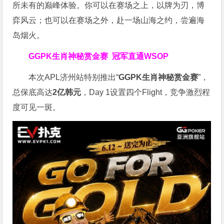
所未有的巅峰体验。
你可以在赛场之上，以牌为刃，博
弈风云；也可以在赛场之外，赴一场山海之约，尝遍海
岛烟火。
GGPK生肖神秘赏金赛
冠军直通WSOP
本次APL济州站特别推出“
GGPK
生肖神秘赏金赛
”，
总保底高达
2
亿韩元
，Day 1设置四个Flight，竞争激烈程
度可见一斑。