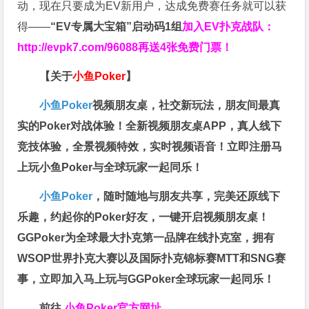
动，现在只要成为EV新用户，达成免费赛任务就可以获
得——
“EV专属大宝箱”启动码1组
加入EV扑克战队：
http://evpk7.com/96088
再送4张免费门票！
【关于
小鱼Poker
】
小鱼Poker
视频朋友桌，社交新玩法，朋友间最真
实的Poker对战体验！全新视频朋友桌APP，真人线下
竞技体验，全景视频特效，实时视频语音！立即注册马
上玩小鱼Poker与全球玩家一起同乐！
小鱼Poker
，随时随地与朋友共享，完美还原线下
乐趣，约起你的Poker好友，一键开启视频朋友桌！
GGPoker为全球最大扑克第一品牌在线扑克室，拥有
WSOP世界扑克大赛以及国际扑克锦标赛MTT和SNG赛
事，立即加入马上玩与GGPoker全球玩家一起同乐！
前往
小鱼Poker官方网址