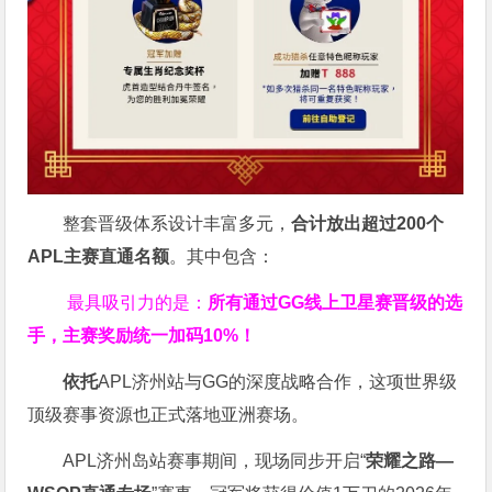
整套晋级体系设计丰富多元，
合计放出
超过200个
APL主赛直通名额
。其中包含：
最具吸引力的是：
所有通过
GG
线上卫星赛晋级的选
手，主赛奖励统一加码
10%
！
依托
APL济州站与GG的深度战略合作，这项世界级
顶级赛事资源也正式落地亚洲赛场。
APL济州岛站赛事期间，现场同步开启“
荣耀之路
—