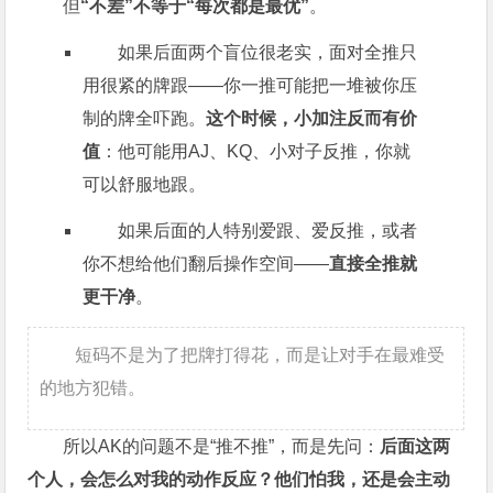
但
“不差”不等于“每次都是最优”
。
如果后面两个盲位很老实，面对全推只
用很紧的牌跟——你一推可能把一堆被你压
制的牌全吓跑。
这个时候，小加注反而有价
值
：他可能用AJ、KQ、小对子反推，你就
可以舒服地跟。
如果后面的人特别爱跟、爱反推，或者
你不想给他们翻后操作空间——
直接全推就
更干净
。
短码不是为了把牌打得花，而是让对手在最难受
的地方犯错。
所以AK的问题不是“推不推”，而是先问：
后面这两
个人，会怎么对我的动作反应？他们怕我，还是会主动