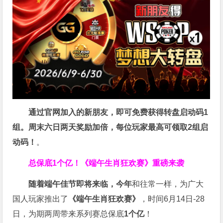
通过官网加入的新朋友，即可免费获得转盘启动码1
组。周末六日两天奖励加倍，每位玩家最高可领取2组启
动码！
。
总保底1个亿！
《端午生肖狂欢赛》重磅来袭
随着端午佳节即将来临，今年
和往常一样，为广大
国人玩家推出了
《端午生肖狂欢赛》
，时间6月14日-28
日，为期两周带来系列赛总保底
1
个亿
！