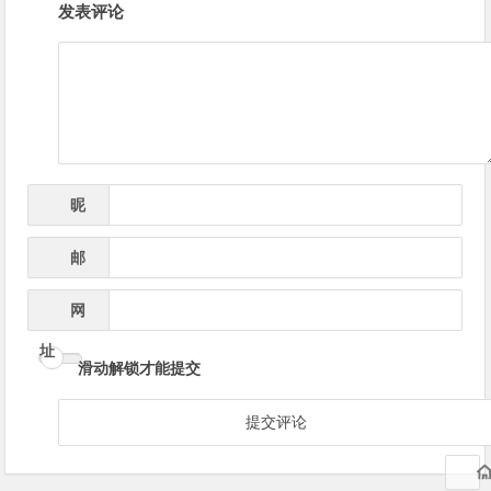
发表评论
章
导
航
昵
*
称
邮
*
箱
网
址
滑动解锁才能提交