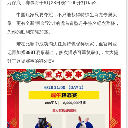
万保底，赛事将于6月28日晚21:00开打Day2。
中国玩家只要夺冠，不只能获得特殊生肖龙专属头
像，更有全新“黑金”设计的虎首造型丹牛签名纪念奖杯，
为你的胜利荣耀加冕。
若在比赛中成功淘汰任意特色昵称玩家，至官网登
记再加赠
888T
赛事基金，多次猎杀可重复获奖，大大提
升了这场赛事的额外EV。