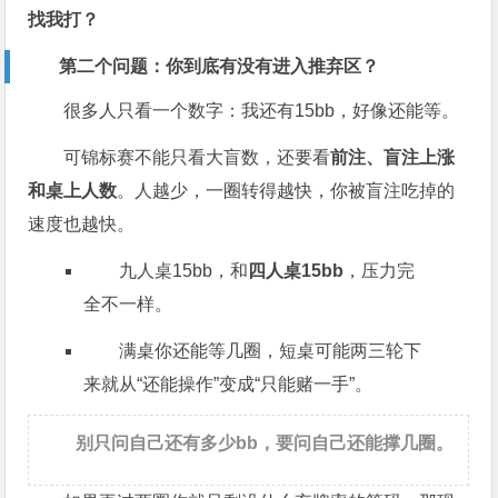
找我打？
第二个问题：你到底有没有进入推弃区？
很多人只看一个数字：我还有15bb，好像还能等。
可锦标赛不能只看大盲数，还要看
前注、盲注上涨
和桌上人数
。人越少，一圈转得越快，你被盲注吃掉的
速度也越快。
九人桌15bb，和
四人桌15bb
，压力完
全不一样。
满桌你还能等几圈，短桌可能两三轮下
来就从“还能操作”变成“只能赌一手”。
别只问自己还有多少bb，要问自己还能撑几圈。