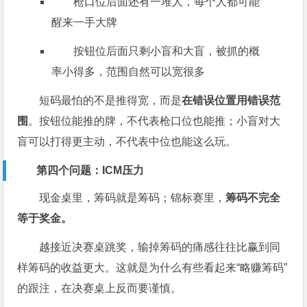
枪口位后面还有一堆人，每个人都可能
醒来一手大牌
按钮位后面只剩小盲和大盲，被抓的概
率小得多，范围自然可以宽很多
短码最怕的不是推得宽，而是
在错误位置用错误范
围
。按钮位能推的牌，不代表枪口位也能推；小盲对大
盲可以打得更主动，不代表中位也能这么玩。
第四个问题：ICM压力
现金桌里，筹码就是筹码；锦标赛里，
筹码不完全
等于奖金。
越接近决赛桌跳奖，输掉筹码的痛感往往比赢到同
样筹码的收益更大。这就是为什么有些看起来“略赚筹码”
的跟注，在决赛桌上反而要谨慎。