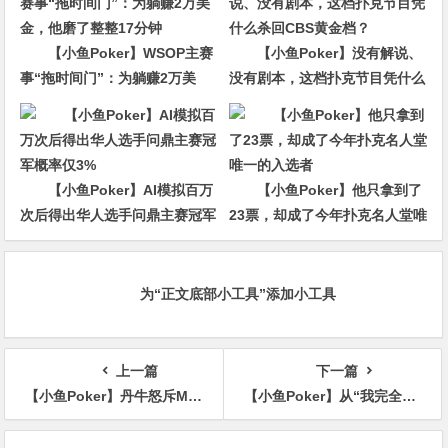
【小鱼Poker】WSOP主赛
【小鱼Poker】没有解说、
事“拖时间门”：为躺赚2万美
没有剧本，这档扑克节目凭什么
金，他磨了整整17分钟
杀回CBS黄金档？
【小鱼Poker】AI模拟百万
【小鱼Poker】他只拿到了
次后得出华人选手问鼎主赛冠军
23票，却成了今年扑克名人堂唯
概率仅3%
一的入选者
为“正文底部小工具”添加小工具
上一篇
下一篇
【小鱼Poker】丹牛怒斥Martin Kabrhel赛场骚扰，多人因他弃赛高额豪客赛
【小鱼Poker】从“我完全知道发生了什么”到“单挑吧兄弟”——WSOP大盲弃牌争议全程实录
文