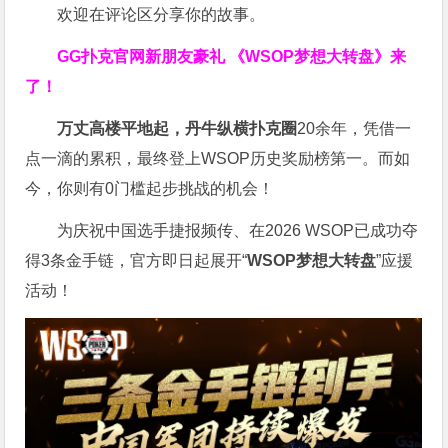
欢迎在评论区分享你的故事。
GG扑克官网新朋友豪礼
《WSOP梦想大转盘》来
了！
万丈高楼平地起，丹牛纵横扑克圈
20余年，凭借一
点一滴的累积，最终登上WSOP历史奖励榜第一。而如
今，你则有0门槛起步挑战的机会！
为庆祝中国选手捷报频传、在2026 WSOP已成功夺
得3条金手链，官方即日起展开“
WSOP
梦想大转盘
”应援
活动！