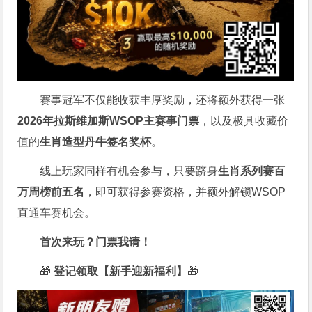
赛事冠军不仅能收获丰厚奖励，还将额外获得一张
2026
年拉斯维加斯
WSOP
主赛事门票
，以及极具收藏价
值的
生肖造型丹牛签名奖杯
。
线上玩家同样有机会参与，只要跻身
生肖系列赛百
万周榜前五名
，即可获得参赛资格，并额外解锁WSOP
直通车赛机会。
首次来玩？门票我请！
🎁
登记领取【新手迎新福利】
🎁