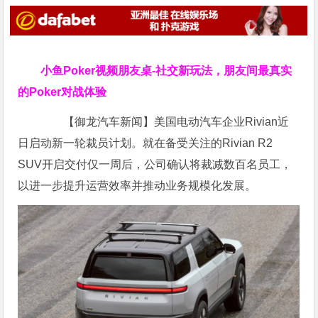
小鱼Poker视频朋友桌-社交新玩法，朋友间最真实
的Poker对战体验
【御龙汽车新闻】美国电动汽车企业Rivian近
日启动新一轮裁员计划。就在备受关注的Rivian R2
SUV开启交付仅一周后，公司确认将裁减数百名员工，
以进一步提升运营效率并推动业务规模化发展。