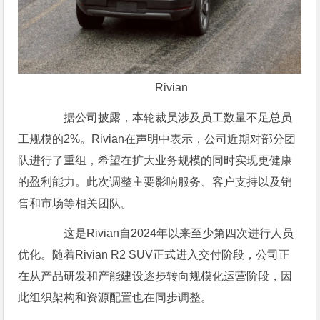
Rivian
据公司披露，本轮裁员涉及员工数量不足总员
工规模的2%。Rivian在声明中表示，公司近期对部分团
队进行了重组，希望在扩大业务规模的同时实现更健康
的盈利能力。此次调整主要影响服务、客户支持以及销
售和市场等相关团队。
这是Rivian自2024年以来至少第四次进行人员
优化。随着Rivian R2 SUV正式进入交付阶段，公司正
在从产品研发和产能建设逐步转向规模化运营阶段，因
此组织架构和资源配置也在同步调整。