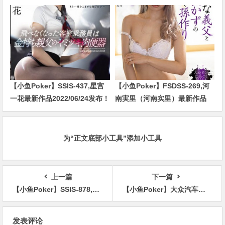
介绍……
品2024/01/02发布！
【小鱼Poker】SSIS-437,星宫
【小鱼Poker】FSDSS-269,河
一花最新作品2022/06/24发布！
南実里（河南实里）最新作品
2021-08-26发布！
为“正文底部小工具”添加小工具
上一篇
下一篇
【小鱼Poker】SSIS-878,宇野美铃(宇野みれい)最新作品2023/07/21发布！
【小鱼Poker】大众汽车：要求竞购方下周提交发动机业务密封最终报价
文
发表评论
章