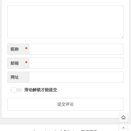
导
航
*
昵称
*
邮箱
网址
滑动解锁才能提交