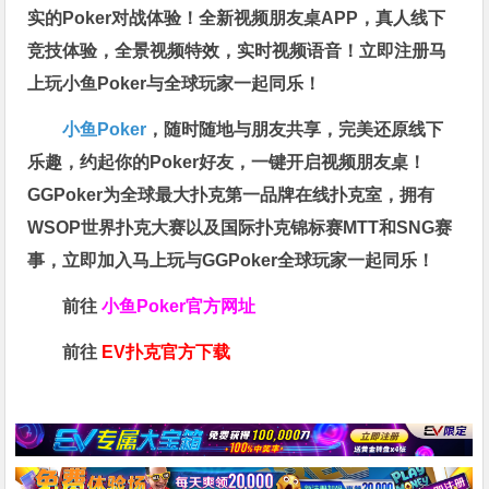
实的Poker对战体验！全新视频朋友桌APP，真人线下
竞技体验，全景视频特效，实时视频语音！立即注册马
上玩小鱼Poker与全球玩家一起同乐！
小鱼Poker
，随时随地与朋友共享，完美还原线下
乐趣，约起你的Poker好友，一键开启视频朋友桌！
GGPoker为全球最大扑克第一品牌在线扑克室，拥有
WSOP世界扑克大赛以及国际扑克锦标赛MTT和SNG赛
事，立即加入马上玩与GGPoker全球玩家一起同乐！
前往
小鱼Poker官方网址
前往
EV扑克官方下载