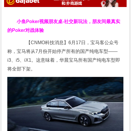
小鱼Poker视频朋友桌-社交新玩法，朋友间最真实
的Poker对战体验
【CNMO科技消息】6月17日，宝马客公众号
称，宝马将从7月份开始停产所有的国产纯电车型——
i3、i5、iX1。这意味着，华晨宝马所有国产纯电车型即
将全部下架。