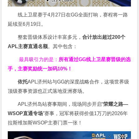
线上卫星赛于4月27日在GG全面打响，赛程将一路
延续至6月19日。
整套晋级体系设计丰富多元，
合计放出
超过200个
APL主赛直通名额
。其中包含：
最具吸引力的是：
所有通过
GG
线上卫星赛晋级的选
手，主赛奖励统一加码
10%
！
依托
APL济州站与GG的深度战略合作，这项世界级
顶级赛事资源也正式落地亚洲赛场。
APL济州岛站赛事期间，现场同步开启“
荣耀之路
—
WSOP
直通专场
”赛事，冠军将获得价值1万刀的2026年
拉斯维加斯WSOP主赛门票一张！