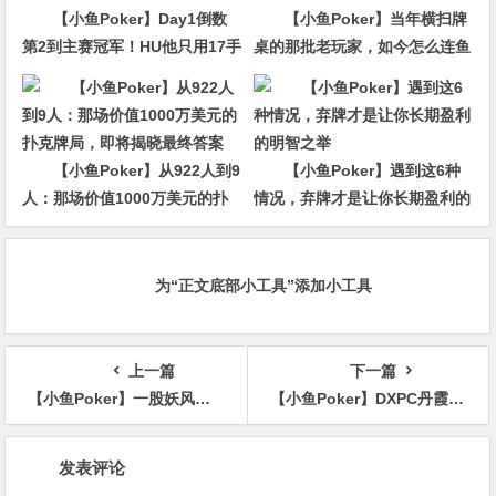
【小鱼Poker】Day1倒数
【小鱼Poker】当年横扫牌
第2到主赛冠军！HU他只用17手
桌的那批老玩家，如今怎么连鱼
牌就赢走1000万刀！
都打不过了
【小鱼Poker】从922人到9
【小鱼Poker】遇到这6种
人：那场价值1000万美元的扑
情况，弃牌才是让你长期盈利的
克牌局，即将揭晓最终答案
明智之举
为“正文底部小工具”添加小工具
上一篇
下一篇
【小鱼Poker】一股妖风正吹向线下德扑圈，德扑酒吧“冒牌黑店”泛滥，正在毁掉整个绿色竞技生态
【小鱼Poker】DXPC丹霞杯 | 常田甜开幕赛逆转登顶，多名巾帼力量展现温柔与强劲！首届亚军女神温祖仪重返赛场
文
发表评论
章