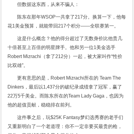
但数据这东西，从来不骗人：
陈东在那年WSOP一共拿了217分。换算一下，他每
花1美金预算，就能带回217个积分——全联赛第一。
这是什么概念？他的得分超过了无数身价比他贵几
十倍甚至上百倍的明星牌手。他和另一位1美金选手
Robert Mizrachi（拿了212分）一起，被大家叫作“性价
比双雄”。
更有意思的是，Robert Mizrachi所在的 Team The
Dinkers，最后以1,437分的破纪录成绩拿了冠军，赢了
22万5千美金。而陈东所在的Team Lady Gaga，也因为
他的超值贡献，稳稳排在前列。
这件事之后，玩$25K Fantasy梦幻选秀赛的老手们
又重新明白了一个老道理：你不一定非要买最贵的枪，