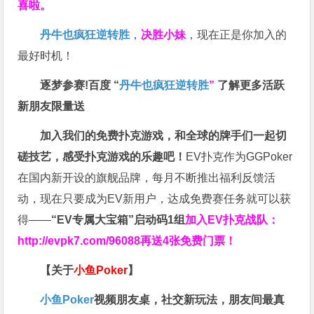
喜啦。
丹牛也疯狂逆转胜
，
决胜小妹
，现在正是你加入的
最好时机！
逐梦参赛!百度 “
丹牛也疯狂逆转胜
”
了解更多
活跃
新朋友限量送
加入我们的免费扑克游戏，和全球的牌手们一起切
磋技艺，感受扑克游戏的乐趣吧！
EV扑克作为GGPoker
在国内新开设的旗舰品牌，每月不断推出福利反馈活
动，现在只要成为EV新用户，达成免费赛任务就可以获
得——
“EV专属大宝箱”启动码1组
加入EV扑克战队：
http://evpk7.com/96088
再送4张免费门票！
【关于
小鱼Poker
】
小鱼Poker
视频朋友桌，社交新玩法，朋友间最真