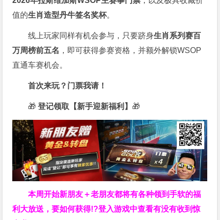
2026
年拉斯维加斯
WSOP
主赛事门票
，以及极具收藏价
值的
生肖造型丹牛签名奖杯
。
线上玩家同样有机会参与，只要跻身
生肖系列赛百
万周榜前五名
，即可获得参赛资格，并额外解锁WSOP
直通车赛机会。
首次来玩？门票我请！
🎁
登记领取【新手迎新福利】
🎁
本周开始新朋友＋老朋友都将有各种领到手软的福
利大放送，要如何获得!?登入游戏中查看有没有收到惊