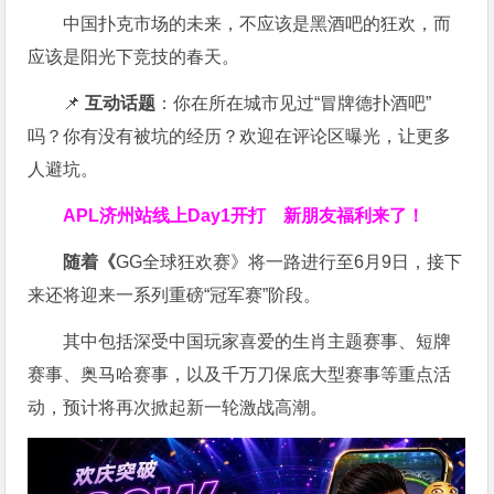
中国扑克市场的未来，不应该是黑酒吧的狂欢，而
应该是阳光下竞技的春天。
📌
互动话题
：你在所在城市见过“冒牌德扑酒吧”
吗？你有没有被坑的经历？欢迎在评论区曝光，让更多
人避坑。
APL济州站线上Day1开打
新朋友福利来了！
随着《
GG全球狂欢赛》将一路进行至6月9日，接下
来还将迎来一系列重磅“冠军赛”阶段。
其中包括深受中国玩家喜爱的生肖主题赛事、短牌
赛事、奥马哈赛事，以及千万刀保底大型赛事等重点活
动，预计将再次掀起新一轮激战高潮。