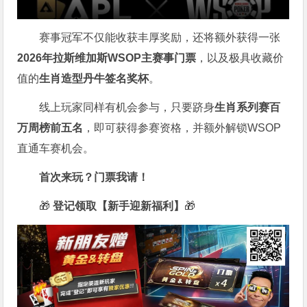
赛事冠军不仅能收获丰厚奖励，还将额外获得一张
2026
年拉斯维加斯
WSOP
主赛事门票
，以及极具收藏价
值的
生肖造型丹牛签名奖杯
。
线上玩家同样有机会参与，只要跻身
生肖系列赛百
万周榜前五名
，即可获得参赛资格，并额外解锁WSOP
直通车赛机会。
首次来玩？门票我请！
🎁
登记领取【新手迎新福利】
🎁