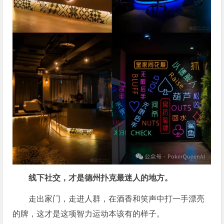
线下社交，才是德州扑克最迷人的地方。
走出家门，走进人群，在酒香和笑声中打一手漂亮
的牌，这才是这项智力运动本该有的样子。