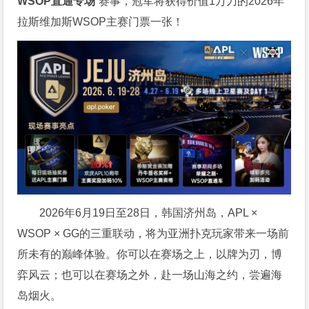
WSOP
直通专场
”赛事，冠军将获得价值1万刀的2026年
拉斯维加斯WSOP主赛门票一张！
2026年6月19日至28日，韩国济州岛，APL ×
WSOP × GG的三重联动，将为亚洲扑克玩家带来一场前
所未有的巅峰体验。
你可以在赛场之上，以牌为刃，博
弈风云；也可以在赛场之外，赴一场山海之约，尝遍海
岛烟火。