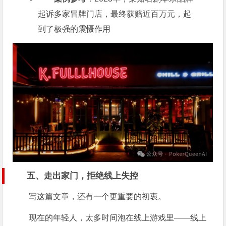
起诉多家冒牌门店，最终获赔近百万元，起
到了极强的震慑作用
五、走出家门，拒绝线上失控
写这篇文章，还有一个更重要的初衷。
现在的年轻人，太多时间泡在线上游戏里——线上