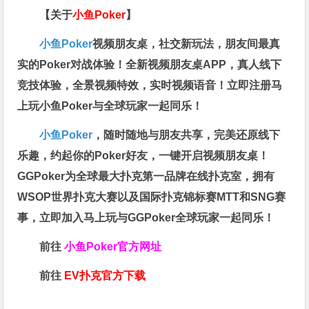
【关于
小鱼Poker
】
小鱼Poker
视频朋友桌，社交新玩法，朋友间最真
实的Poker对战体验！全新视频朋友桌APP，真人线下
竞技体验，全景视频特效，实时视频语音！立即注册马
上玩小鱼Poker与全球玩家一起同乐！
小鱼Poker
，随时随地与朋友共享，完美还原线下
乐趣，约起你的Poker好友，一键开启视频朋友桌！
GGPoker为全球最大扑克第一品牌在线扑克室，拥有
WSOP世界扑克大赛以及国际扑克锦标赛MTT和SNG赛
事，立即加入马上玩与GGPoker全球玩家一起同乐！
前往
小鱼Poker官方网址
前往
EV扑克官方下载