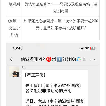
楚规则
的钱怎么结算？”——只要涉及现金离场，请
立刻拉黑
③ 第一
如果还是心存疑虑，第一次体验不要带超200
次去少
元，且坚决不参与“借钱”“赊码”
带钱