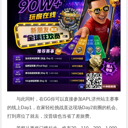
与此同时，在GG你可以直接参加APL济州站主赛事
的线上Day1，在家轻松挑战直达现场Day2前圈的机会。
打到席位了就去，没晋级也当省了差旅费。