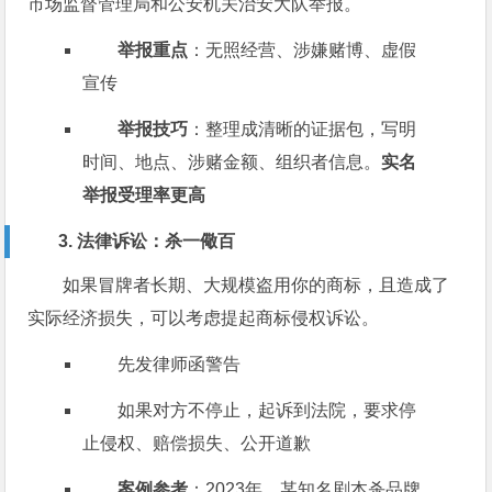
市场监督管理局和公安机关治安大队举报。
举报重点
：无照经营、涉嫌赌博、虚假
宣传
举报技巧
：整理成清晰的证据包，写明
时间、地点、涉赌金额、组织者信息。
实名
举报受理率更高
3. 法律诉讼：杀一儆百
如果冒牌者长期、大规模盗用你的商标，且造成了
实际经济损失，可以考虑提起商标侵权诉讼。
先发律师函警告
如果对方不停止，起诉到法院，要求停
止侵权、赔偿损失、公开道歉
案例参考
：2023年，某知名剧本杀品牌