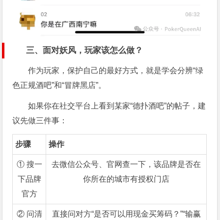
三、面对妖风，玩家该怎么做？
作为玩家，保护自己的最好方式，就是学会分辨“绿
色正规酒吧”和“冒牌黑店”。
如果你在社交平台上看到某家“德扑酒吧”的帖子，建
议先做三件事：
步骤
操作
① 搜一
去微信公众号、官网查一下，该品牌是否在
下品牌
你所在的城市有授权门店
官方
② 问清
直接问对方“是否可以用现金买筹码？”“输赢