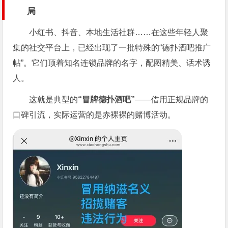
局
小红书、抖音、本地生活社群……在这些年轻人聚
集的社交平台上，已经出现了一批特殊的“德扑酒吧推广
帖”。它们顶着知名连锁品牌的名字，配图精美、话术诱
人。
这就是典型的
“冒牌德扑酒吧”
——借用正规品牌的
口碑引流，实际运营的是赤裸裸的赌博活动。