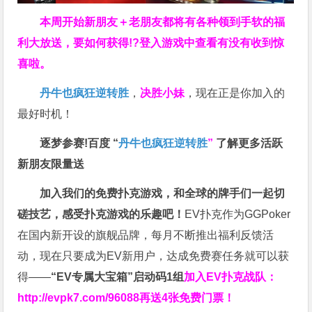
本周开始新朋友＋老朋友都将有各种领到手软的福
利大放送，要如何获得!?登入游戏中查看有没有收到惊
喜啦。
丹牛也疯狂逆转胜
，
决胜小妹
，现在正是你加入的
最好时机！
逐梦参赛!百度 “
丹牛也疯狂逆转胜
”
了解更多
活跃
新朋友限量送
加入我们的免费扑克游戏，和全球的牌手们一起切
磋技艺，感受扑克游戏的乐趣吧！
EV扑克作为GGPoker
在国内新开设的旗舰品牌，每月不断推出福利反馈活
动，现在只要成为EV新用户，达成免费赛任务就可以获
得——
“EV专属大宝箱”启动码1组
加入EV扑克战队：
http://evpk7.com/96088
再送4张免费门票！