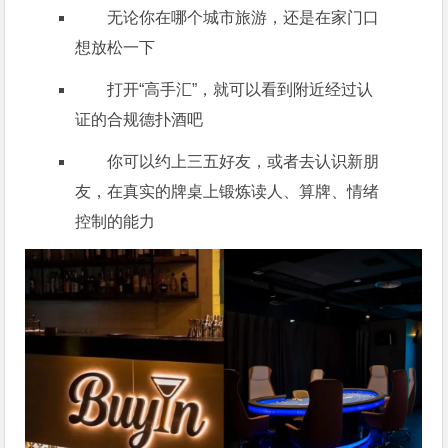
无论你在哪个城市旅游，还是在家门口
想放松一下
打开“高手汇”，就可以看到附近经过认
证的合规德扑酒吧
你可以约上三五好友，或者去认识新朋
友，在真实的牌桌上锻炼读人、算牌、情绪
控制的能力