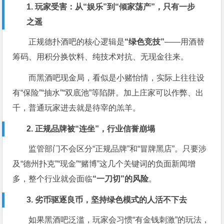
1. 玩家受害：从“娱乐”到“倾家荡产”，只有一步
之遥
正规德扑酒吧的核心逻辑是
“绿色竞技”
——用酒替
筹码、用积分换饮料、纯技术对抗、无现金往来。
而黑酒吧现金局，看似是小赌怡情，实际上往往设
有“保险”“抽水”“双底池”等陷阱。加上庄家可以作弊、出
千，普通玩家进去就是待宰的羔羊。
2. 正规品牌被“连坐”，行业信誉崩塌
监管部门不会区分“正规品牌”和“冒牌黑店”。只要涉
及“德州扑克”“现金”“赌博”这几个关键词的负面新闻增
多，整个行业就会面临
“一刀切”的风险
。
3. 劣币驱逐良币，坚持绿色模式的人活不下去
如果黑酒吧泛滥，玩家会习惯“有金钱刺激”的玩法，