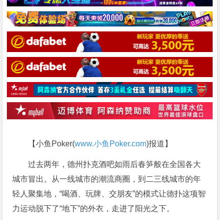
【小鱼Poker(
www.小鱼Poker.com
)报道】
过去两年，德州扑克酒吧如雨后春笋般在全国各大
城市冒出。从一线城市的潮流商圈，到二三线城市的年
轻人聚集地，“喝酒、玩牌、交朋友”的模式让德扑这项智
力运动脱下了“地下”的外衣，走进了阳光之下。