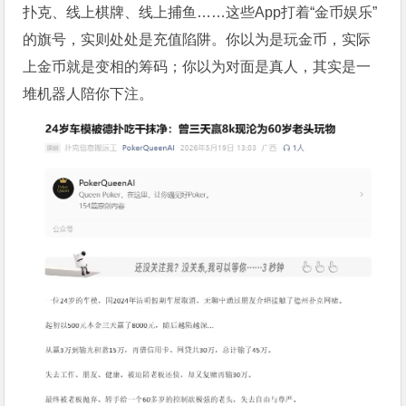
扑克、线上棋牌、线上捕鱼……这些App打着“金币娱乐”
的旗号，实则处处是充值陷阱。你以为是玩金币，实际
上金币就是变相的筹码；你以为对面是真人，其实是一
堆机器人陪你下注。