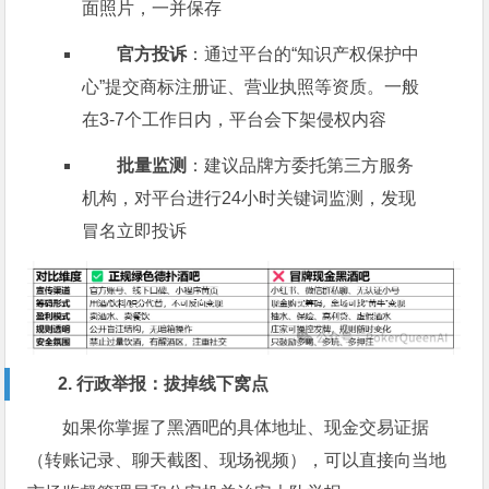
面照片，一并保存
官方投诉
：通过平台的“知识产权保护中
心”提交商标注册证、营业执照等资质。一般
在3-7个工作日内，平台会下架侵权内容
批量监测
：建议品牌方委托第三方服务
机构，对平台进行24小时关键词监测，发现
冒名立即投诉
2. 行政举报：拔掉线下窝点
如果你掌握了黑酒吧的具体地址、现金交易证据
（转账记录、聊天截图、现场视频），可以直接向当地