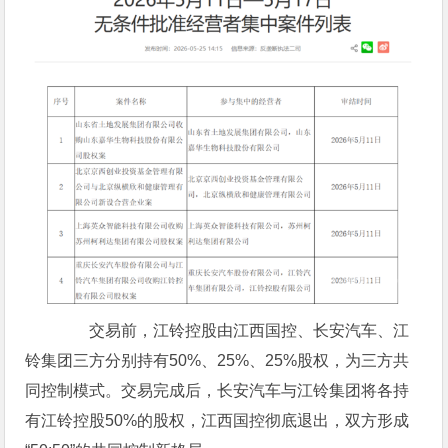
交易前，江铃控股由江西国控、长安汽车、江
铃集团三方分别持有50%、25%、25%股权，为三方共
同控制模式。交易完成后，长安汽车与江铃集团将各持
有江铃控股50%的股权，江西国控彻底退出，双方形成