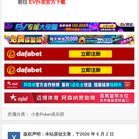
前往
EV扑克官方下载
所属分类：
小鱼Poker俱乐部
版权声明：
本站原创文章，于2026 年 6 月 2 日