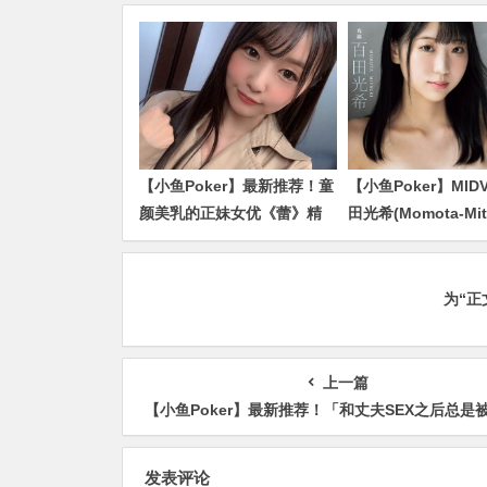
【小鱼Poker】最新推荐！童
【小鱼Poker】MIDV
颜美乳的正妹女优《蕾》精
田光希(Momota-Mit
选作品介绍……
新作品2024/01/02
为“正
上一篇
【小鱼Poker】最新推荐！「和丈夫SEX之后总是被继父持续着…」系列作品介
发表评论