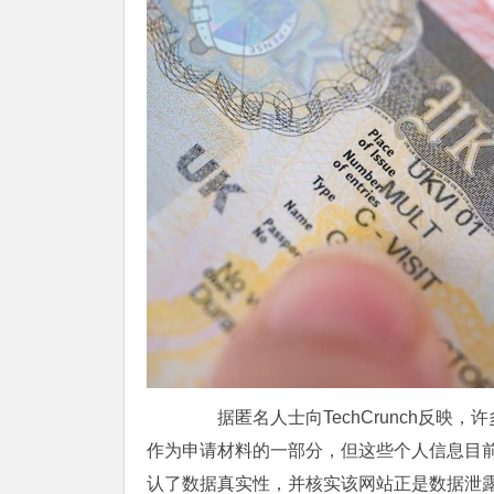
据匿名人士向TechCrunch反映
作为申请材料的一部分，但这些个人信息目前处
认了数据真实性，并核实该网站正是数据泄