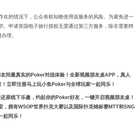
持续存在的情况下，公众有权知晓使用该服务的风险。为避免进一
技术细节。申请英国电子旅行授权无需通过第三方服务，除非需要聘
网办理。
友间最真实的Poker对战体验！全新视频朋友桌APP，真人
！立即注册马上玩小鱼Poker与全球玩家一起同乐！
还原线下乐趣，约起你的Poker好友，一键开启视频朋友桌！
克室，拥有WSOP世界扑克大赛以及国际扑克锦标赛MTT和SNG
家一起同乐！