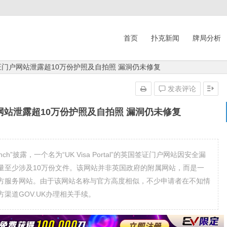
首页
扑克新闻
牌局分析
签证门户网站泄露超10万份护照及自拍照 漏洞仍未修复
发表评论
户网站泄露超10万份护照及自拍照 漏洞仍未修复
”披露，一个名为“UK Visa Portal”的英国签证门户网站因安全漏
量至少涉及10万份文件。该网站并非英国政府的附属网站，而是一
方服务网站。由于该网站名称与官方高度相似，不少申请者在不知情
渠道GOV.UK办理相关手续。