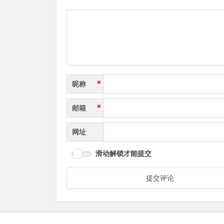
*
昵称
*
邮箱
网址
滑动解锁才能提交