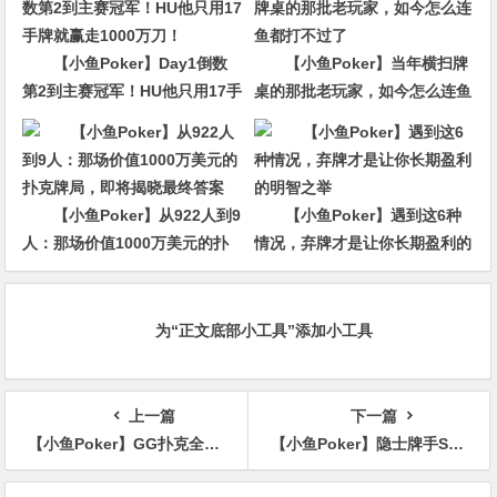
【小鱼Poker】Day1倒数
【小鱼Poker】当年横扫牌
第2到主赛冠军！HU他只用17手
桌的那批老玩家，如今怎么连鱼
牌就赢走1000万刀！
都打不过了
【小鱼Poker】从922人到9
【小鱼Poker】遇到这6种
人：那场价值1000万美元的扑
情况，弃牌才是让你长期盈利的
克牌局，即将揭晓最终答案
明智之举
为“正文底部小工具”添加小工具
上一篇
下一篇
【小鱼Poker】GG扑克全球狂欢｜突破90万+玩家注册庆典
【小鱼Poker】隐士牌手ST Wang：“不是我想做紧手玩家，而是这策略对游戏是最佳的。”
文