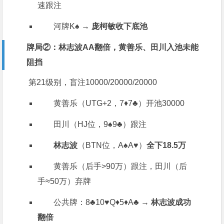
速跟注
河牌K♠️ →
庞柯敏收下底池
牌局②：林志波AA翻倍，黄善乐、田川入池未能
阻挡
第21级别，盲注10000/20000/20000
黄善乐（UTG+2，7♦️7♣️）开池30000
田川（HJ位，9♠️9♣️）跟注
林志波
（BTN位，A♠️A♥️）
全下18.5万
黄善乐（后手>90万）跟注，田川（后
手≈50万）弃牌
公共牌：8♣️10♥️Q♦️5♦️A♣️ →
林志波成功
翻倍