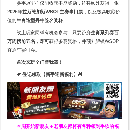
赛事冠军不仅能收获丰厚奖励，还将额外获得一张
2026
年拉斯维加斯
WSOP
主赛事门票
，以及极具收藏价
值的
生肖造型丹牛签名奖杯
。
线上玩家同样有机会参与，只要跻身
生肖系列赛百
万周榜前五名
，即可获得参赛资格，并额外解锁WSOP
直通车赛机会。
首次来玩？门票我请！
🎁
登记领取【新手迎新福利】
🎁
本周开始新朋友＋老朋友都将有各种领到手软的福