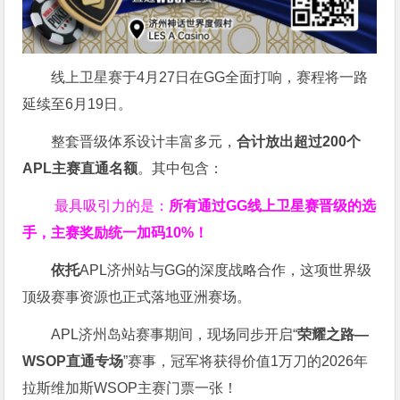
线上卫星赛于4月27日在GG全面打响，赛程将一路
延续至6月19日。
整套晋级体系设计丰富多元，
合计放出
超过200个
APL主赛直通名额
。其中包含：
最具吸引力的是：
所有通过
GG
线上卫星赛晋级的选
手，主赛奖励统一加码
10%
！
依托
APL济州站与GG的深度战略合作，这项世界级
顶级赛事资源也正式落地亚洲赛场。
APL济州岛站赛事期间，现场同步开启“
荣耀之路
—
WSOP
直通专场
”赛事，冠军将获得价值1万刀的2026年
拉斯维加斯WSOP主赛门票一张！