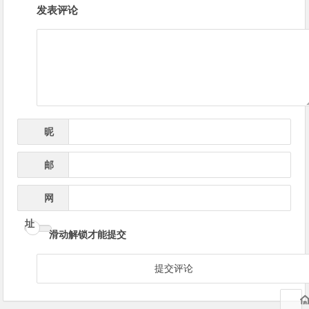
发表评论
章
导
航
昵
*
称
邮
*
箱
网
址
滑动解锁才能提交