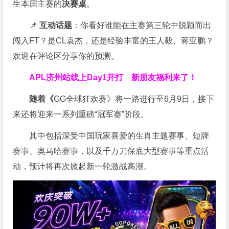
生本届主赛的
决赛桌
。
📌
互动话题
：你看好谁能在主赛第三轮中脱颖而出
闯入FT？是CL袁杰，还是经验丰富的王人毅、蒋亚鹏？
欢迎在评论区分享你的预测。
APL济州站线上Day1开打
新朋友福利来了！
随着《
GG全球狂欢赛》将一路进行至6月9日，接下
来还将迎来一系列重磅“冠军赛”阶段。
其中包括深受中国玩家喜爱的生肖主题赛事、短牌
赛事、奥马哈赛事，以及千万刀保底大型赛事等重点活
动，预计将再次掀起新一轮激战高潮。