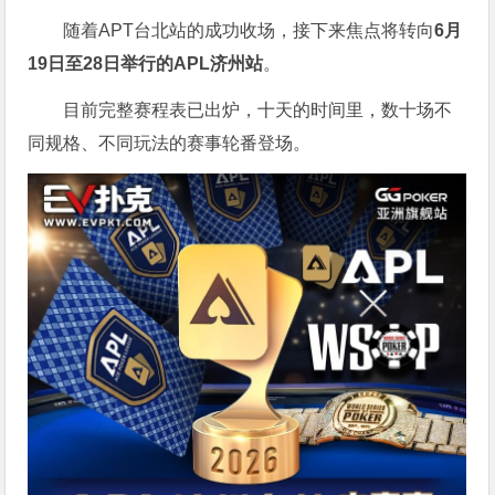
随着APT台北站的成功收场，接下来焦点将转向
6
月
19
日至
28
日举行的
APL
济州站
。
目前完整赛程表已出炉，十天的时间里，数十场不
同规格、不同玩法的赛事轮番登场。