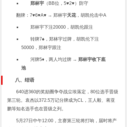
郑林宇
（BB位，5♥️2♥️）防守
翻牌：7♥️6♥️A♥️ → 郑林宇
天花
，胡凯伦击中A
郑林宇下注20000，胡凯伦跟注
转牌7♠️，郑林宇过牌，胡凯伦下注
50000，郑林宇跟注
河牌5♦️，两人均过牌 →
郑林宇收下底
池
八、结语
640进360的奖励圈争夺战尘埃落定，80位选手晋级
第三轮。袁杰以372.5万记分牌成为CL，王人毅、蒋亚
鹏等知名选手也在晋级之列。
5月27日中午12:00，主赛第三轮将打响，届时将产