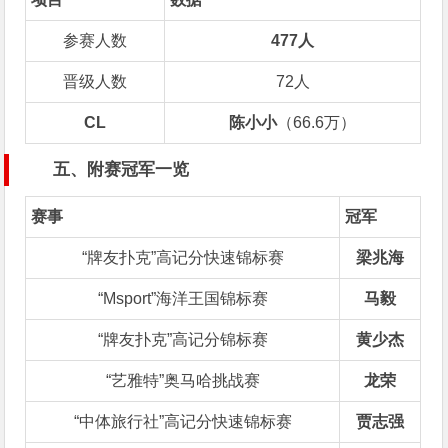
参赛人数
477人
晋级人数
72人
CL
陈小小
（66.6万）
五、附赛冠军一览
赛事
冠军
“牌友扑克”高记分快速锦标赛
梁兆海
“Msport”海洋王国锦标赛
马毅
“牌友扑克”高记分锦标赛
黄少杰
“艺雅特”奥马哈挑战赛
龙荣
“中体旅行社”高记分快速锦标赛
贾志强