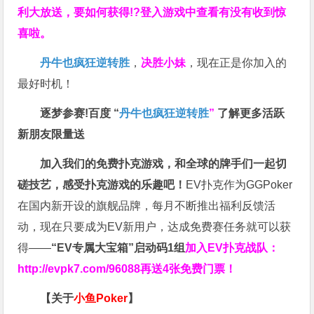
利大放送，要如何获得!?登入游戏中查看有没有收到惊
喜啦。
丹牛也疯狂逆转胜
，
决胜小妹
，现在正是你加入的
最好时机！
逐梦参赛!百度 “
丹牛也疯狂逆转胜
”
了解更多
活跃
新朋友限量送
加入我们的免费扑克游戏，和全球的牌手们一起切
磋技艺，感受扑克游戏的乐趣吧！
EV扑克作为GGPoker
在国内新开设的旗舰品牌，每月不断推出福利反馈活
动，现在只要成为EV新用户，达成免费赛任务就可以获
得——
“EV专属大宝箱”启动码1组
加入EV扑克战队：
http://evpk7.com/96088
再送4张免费门票！
【关于
小鱼Poker
】