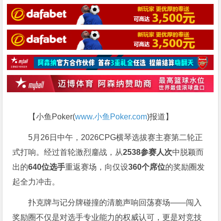
【小鱼Poker(
www.小鱼Poker.com
)报道】
5月26日中午，2026CPG横琴选拔赛主赛第二轮正
式打响。经过首轮激烈鏖战，从
2538参赛人次
中脱颖而
出的
640位选手
重返赛场，向仅设
360个席位
的奖励圈发
起全力冲击。
扑克牌与记分牌碰撞的清脆声响回荡赛场——闯入
奖励圈不仅是对选手专业能力的权威认可，更是对竞技