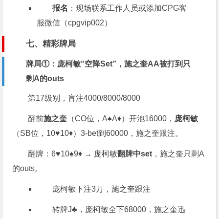
报名
：现场联系工作人员或添加CPG客
服微信（cpgvip002）
七、精彩牌局
牌局①：庞柯敏“空降Set”，施之奎AA被打到只
剩A的outs
第17级别，盲注4000/8000/8000
翻前
施之奎
（CO位，A♠️A♦️）开池16000，
庞柯敏
（SB位，10♥️10♦️）3-bet到60000，施之奎跟注。
翻牌：6♥️10♠️9♦️ → 庞柯敏
翻牌中set
，施之奎只剩A
的outs。
庞柯敏下注3万，施之奎跟注
转牌J♣️，庞柯敏全下68000，施之奎迅