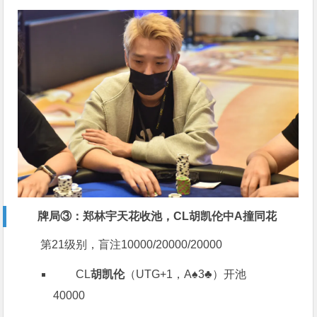
牌局③：郑林宇天花收池，CL胡凯伦中A撞同花
第21级别，盲注10000/20000/20000
CL
胡凯伦
（UTG+1，A♠️3♣️）开池
40000