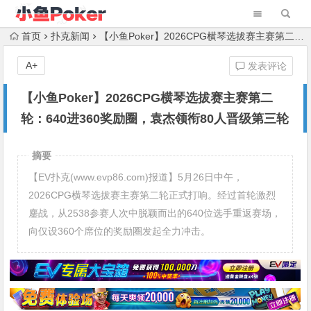
首页
扑克新闻
【小鱼Poker】2026CPG横琴选拔赛主赛第二轮：640进360奖励圈，袁杰领衔80人晋级第三轮
A+
发表评论
【小鱼Poker】2026CPG横琴选拔赛主赛第二
轮：640进360奖励圈，袁杰领衔80人晋级第三轮
摘要
【EV扑克(www.evp86.com)报道】5月26日中午，
2026CPG横琴选拔赛主赛第二轮正式打响。经过首轮激烈
鏖战，从2538参赛人次中脱颖而出的640位选手重返赛场，
向仅设360个席位的奖励圈发起全力冲击。