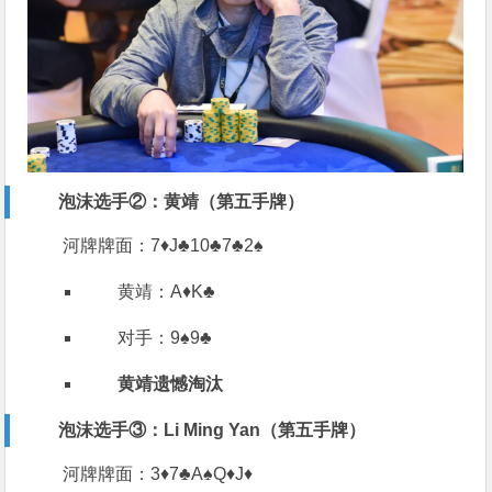
泡沫选手②：黄靖（第五手牌）
河牌牌面：7♦️J♣️10♣️7♣️2♠️
黄靖：A♦️K♣️
对手：9♠️9♣️
黄靖遗憾淘汰
泡沫选手③：Li Ming Yan（第五手牌）
河牌牌面：3♦️7♣️A♠️Q♦️J♦️