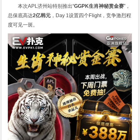
本次APL济州站特别推出“
GGPK
生肖神秘赏金赛
”，
总保底高达
2
亿韩元
，Day 1设置四个Flight，竞争激烈程
度可见一斑。