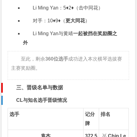
Li Ming Yan：5♦️2♦️（击中同花）
对手：10♦️9♦️（
更大同花
）
Li Ming Yan与黄靖
一起被挡在奖励圈之
外
至此，剩余
360位选手
成功进入本次横琴选拔赛
主赛奖励圈。
三、晋级名单与数据
CL与知名选手晋级情况
选手
记分
排名
牌
袁杰
372.5
🥇
Chip Le