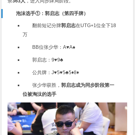
余
363人
，进入同步牌局阶段。
泡沫选手①：郭启志（第四手牌）
翻前短记分牌
郭启志
在UTG+1位全下18
万
BB位张少华：A♥️A♠️
郭启志：9♥️9♣️
公共牌：J♥️5♥️5♣️5♦️8♦️
张少华获胜，
郭启志成为同步阶段第一
位被淘汰的选手