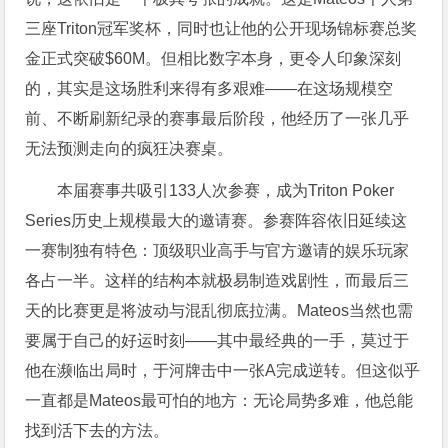
三座Triton冠军奖杯，同时也让他的公开现场锦标赛总奖
金正式突破$60M。但相比数字本身，更令人印象深刻
的，其实是这场胜利来得有多艰难——在这场规模空
前、不断刷新纪录的赛事最后阶段，他经历了一张几乎
无法预测走向的疯狂决赛桌。
本届赛事共吸引133人次参赛，成为Triton Poker
Series历史上规模最大的邀请赛。参赛阵容依旧延续这
一赛制独有特色：顶级职业高手与官方邀请的娱乐玩家
各占一半。这样的结构本就极易制造戏剧性，而最后三
天的比赛更是将波动与混乱彻底拉满。Mateos当然也需
要属于自己的好运时刻——其中最经典的一手，莫过于
他在濒临出局时，于河牌击中一张A完成逆转。但这似乎
一直都是Mateos最可怕的地方：无论局势多难，他总能
找到活下去的方法。