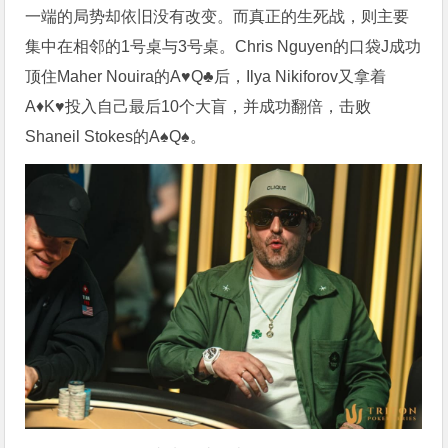
一端的局势却依旧没有改变。而真正的生死战，则主要
集中在相邻的1号桌与3号桌。Chris Nguyen的口袋J成功
顶住Maher Nouira的A♥️Q♣️后，Ilya Nikiforov又拿着
A♦️K♥️投入自己最后10个大盲，并成功翻倍，击败
Shaneil Stokes的A♠️Q♠️。