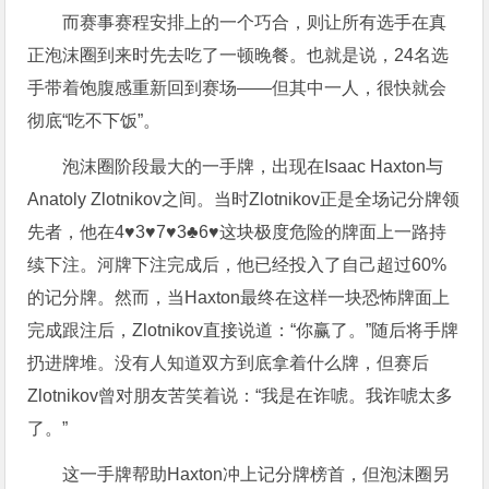
而赛事赛程安排上的一个巧合，则让所有选手在真
正泡沫圈到来时先去吃了一顿晚餐。也就是说，24名选
手带着饱腹感重新回到赛场——但其中一人，很快就会
彻底“吃不下饭”。
泡沫圈阶段最大的一手牌，出现在Isaac Haxton与
Anatoly Zlotnikov之间。当时Zlotnikov正是全场记分牌领
先者，他在4♥️3♥️7♥️3♣️6♥️这块极度危险的牌面上一路持
续下注。河牌下注完成后，他已经投入了自己超过60%
的记分牌。然而，当Haxton最终在这样一块恐怖牌面上
完成跟注后，Zlotnikov直接说道：“你赢了。”随后将手牌
扔进牌堆。没有人知道双方到底拿着什么牌，但赛后
Zlotnikov曾对朋友苦笑着说：“我是在诈唬。我诈唬太多
了。”
这一手牌帮助Haxton冲上记分牌榜首，但泡沫圈另