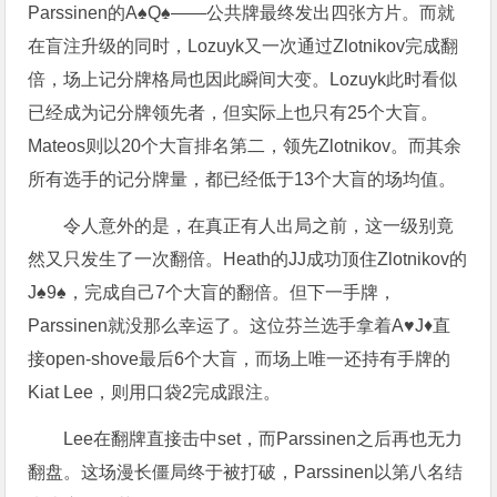
Parssinen的A♠️Q♠️——公共牌最终发出四张方片。而就
在盲注升级的同时，Lozuyk又一次通过Zlotnikov完成翻
倍，场上记分牌格局也因此瞬间大变。Lozuyk此时看似
已经成为记分牌领先者，但实际上也只有25个大盲。
Mateos则以20个大盲排名第二，领先Zlotnikov。而其余
所有选手的记分牌量，都已经低于13个大盲的场均值。
令人意外的是，在真正有人出局之前，这一级别竟
然又只发生了一次翻倍。Heath的JJ成功顶住Zlotnikov的
J♠️9♠️，完成自己7个大盲的翻倍。但下一手牌，
Parssinen就没那么幸运了。这位芬兰选手拿着A♥️J♦️直
接open-shove最后6个大盲，而场上唯一还持有手牌的
Kiat Lee，则用口袋2完成跟注。
Lee在翻牌直接击中set，而Parssinen之后再也无力
翻盘。这场漫长僵局终于被打破，Parssinen以第八名结