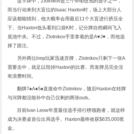
这手牌中，Zlotnikov是三个limp进池的选手之一，
而当行动来到大盲位的Isaac Haxton时，场上大部分人
应该都能猜到，他大概率会用最后11个大盲进行挤压全
下。当Haxton低头看到口袋K时，记分牌自然瞬间飞入
底池中央。不过，Zlotnikov手里拿着的是A♥️J♥️，而他选
择了跟注。
另外两位limp玩家迅速弃牌，Zlotnikov只剩下一张A
需要击中，就足以毁掉Haxton的比赛。而发牌员完全没
有浪费时间。
翻牌7♠️A♠️5♠️直接命中Zlotnikov，随后Haxton在转牌
与河牌都没能补中自己仅剩的两张outs。
目前Ivan Leow年度最佳选手排行榜领跑者，就这样
成为决赛桌首位出局选手。Haxton最终收获$635,000奖
金。