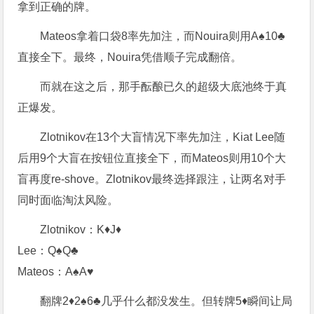
拿到正确的牌。
Mateos拿着口袋8率先加注，而Nouira则用A♠️10♣️
直接全下。最终，Nouira凭借顺子完成翻倍。
而就在这之后，那手酝酿已久的超级大底池终于真
正爆发。
Zlotnikov在13个大盲情况下率先加注，Kiat Lee随
后用9个大盲在按钮位直接全下，而Mateos则用10个大
盲再度re-shove。Zlotnikov最终选择跟注，让两名对手
同时面临淘汰风险。
Zlotnikov：K♦️J♦️
Lee：Q♠️Q♣️
Mateos：A♠️A♥️
翻牌2♦️2♠️6♣️几乎什么都没发生。但转牌5♦️瞬间让局