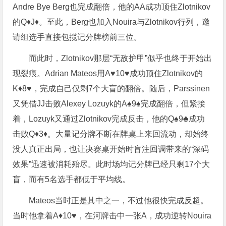
Andre Bye Berg也完成翻倍，他的AA成功顶住Zlotnikov
的Q♦️J♦️。至此，Berg也加入Nouira与Zlotnikov行列，邀
请组选手直接包揽记分牌榜前三位。
而此时，Zlotnikov那层“无敌护甲”似乎也终于开始出
现裂痕。Adrian Mateos用A♥️10♥️成功顶住Zlotnikov的
K♦️8♥️，完成自己仅剩7个大盲的翻倍。随后，Parssinen
又凭借JJ击败Alexey Lozuyk的A♠️9♠️完成翻倍，但紧接
着，Lozuyk又通过Zlotnikov完成反击，他的Q♠️9♣️成功
击败Q♦️3♦️。大量记分牌不断在牌桌上来回流动，却始终
没人真正出局，也让决赛桌开始时盲注回调带来的“深码
效果”迅速被消耗殆尽。此时场均记分牌已经只剩17个大
盲，而有5名选手都低于平均线。
Mateos当时正是其中之一，不过他很快完成反超。
当时他拿着A♦️10♥️，在河牌击中一张A，成功逆转Nouira