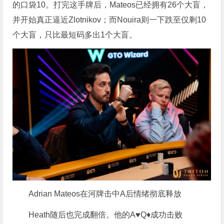
的口袋10。打完这手牌后，Mateos已经拥有26个大盲，
并开始真正逼近Zlotnikov；而Nouira则一下跌至仅剩10
个大盲，只比最短码多出1个大盲。
Adrian Mateos在河牌击中A后情绪彻底释放
Heath随后也完成翻倍。他的A♥️Q♦️成功击败