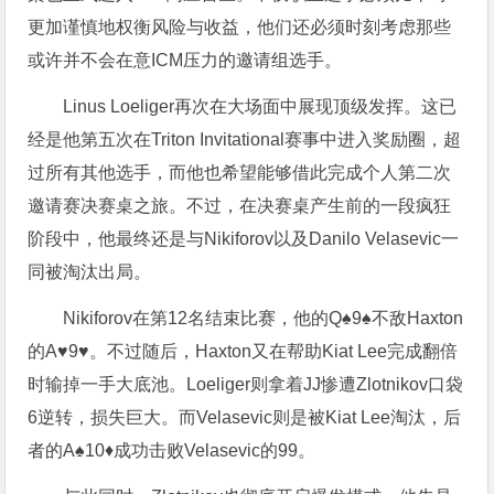
更加谨慎地权衡风险与收益，他们还必须时刻考虑那些
或许并不会在意ICM压力的邀请组选手。
Linus Loeliger再次在大场面中展现顶级发挥。这已
经是他第五次在Triton Invitational赛事中进入奖励圈，超
过所有其他选手，而他也希望能够借此完成个人第二次
邀请赛决赛桌之旅。不过，在决赛桌产生前的一段疯狂
阶段中，他最终还是与Nikiforov以及Danilo Velasevic一
同被淘汰出局。
Nikiforov在第12名结束比赛，他的Q♠️9♠️不敌Haxton
的A♥️9♥️。不过随后，Haxton又在帮助Kiat Lee完成翻倍
时输掉一手大底池。Loeliger则拿着JJ惨遭Zlotnikov口袋
6逆转，损失巨大。而Velasevic则是被Kiat Lee淘汰，后
者的A♠️10♦️成功击败Velasevic的99。