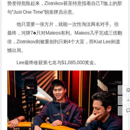
势变得危险起来，Zlotnikov甚至特意指着自己T恤上的那
句“Just One Time”朝发牌员示意。
他只需要一张方片，就能一次性淘汰两名对手。但
最终，河牌7♣️只对Mateos有利。Mateos几乎完成三倍翻
倍，Zlotnikov则被重创到只剩4个大盲，而Kiat Lee则遗
憾出局。
Lee最终收获第七名与$1,085,000奖金。