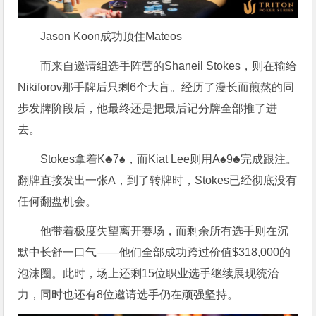
Jason Koon成功顶住Mateos
而来自邀请组选手阵营的Shaneil Stokes，则在输给
Nikiforov那手牌后只剩6个大盲。经历了漫长而煎熬的同
步发牌阶段后，他最终还是把最后记分牌全部推了进
去。
Stokes拿着K♣️7♠️，而Kiat Lee则用A♠️9♣️完成跟注。
翻牌直接发出一张A，到了转牌时，Stokes已经彻底没有
任何翻盘机会。
他带着极度失望离开赛场，而剩余所有选手则在沉
默中长舒一口气——他们全部成功跨过价值$318,000的
泡沫圈。此时，场上还剩15位职业选手继续展现统治
力，同时也还有8位邀请选手仍在顽强坚持。