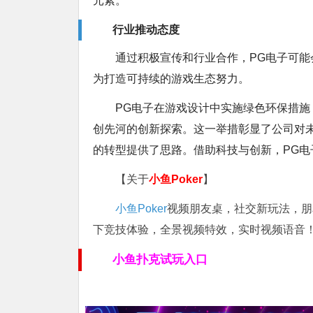
元素。
行业推动态度
通过积极宣传和行业合作，PG电子可
为打造可持续的游戏生态努力。
PG电子在游戏设计中实施绿色环保措
创先河的创新探索。这一举措彰显了公司对
的转型提供了思路。借助科技与创新，PG
【关于
小鱼Poker
】
小鱼Poker
视频朋友桌，社交新玩法，朋友
下竞技体验，全景视频特效，实时视频语音！
小鱼扑克试玩入口