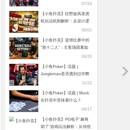
节才是读懂比赛的关键
07/24
【小鱼扑克】狂野旋风老虎
机玩法机制解析：从设计逻
辑到理性娱乐策略
05/01
【小鱼扑克】篮球比赛中的
“第十二人”：主客场因素如
何影响比赛走势？
05/25
【小鱼Poker】话题 |
Jungleman是否遇到过作弊
11/22
【小鱼Poker】话题 | Muck
在扑克中意味着什么？
09/17
【小鱼扑克】PG电子“麻将
胡了”游戏玩法解析：从传统