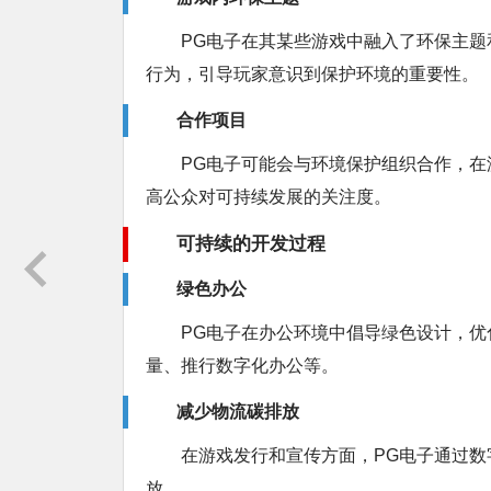
PG电子在其某些游戏中融入了环保主
行为，引导玩家意识到保护环境的重要性。
合作项目
PG电子可能会与环境保护组织合作，
高公众对可持续发展的关注度。
可持续的开发过程
绿色办公
PG电子在办公环境中倡导绿色设计，
量、推行数字化办公等。
减少物流碳排放
在游戏发行和宣传方面，PG电子通过
放。