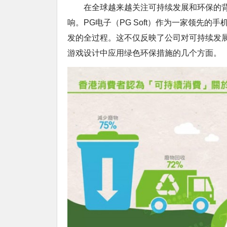
在全球越来越关注可持续发展和环保的
响。PG电子（PG Soft）作为一家领先
发的全过程。这不仅反映了公司对可持续发
游戏设计中应用绿色环保措施的几个方面。