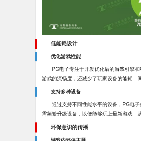
低能耗设计
优化游戏性能
PG电子专注于开发优化后的游戏引擎
游戏的流畅度，还减少了玩家设备的能耗，
支持多种设备
通过支持不同性能水平的设备，PG电
需频繁升级设备，以便能够玩上最新游戏，
环保意识的传播
游戏内环保主题