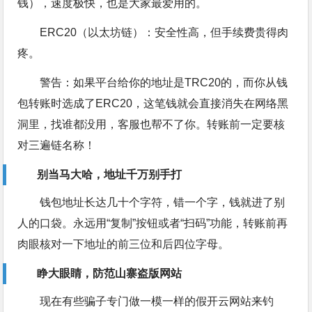
钱），速度极快，也是大家最爱用的。
ERC20（以太坊链）：安全性高，但手续费贵得肉
疼。
警告：如果平台给你的地址是TRC20的，而你从钱
包转账时选成了ERC20，这笔钱就会直接消失在网络黑
洞里，找谁都没用，客服也帮不了你。转账前一定要核
对三遍链名称！
别当马大哈，地址千万别手打
钱包地址长达几十个字符，错一个字，钱就进了别
人的口袋。永远用“复制”按钮或者“扫码”功能，转账前再
肉眼核对一下地址的前三位和后四位字母。
睁大眼睛，防范山寨盗版网站
现在有些骗子专门做一模一样的假开云网站来钓