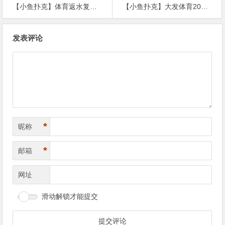
【小鱼扑克】体育返水复利表：如何利用高频次投注将0.8%返水转化为年化30%收益。
【小鱼扑克】大发体育2026世界杯特别奖项预测活动｜赢取高达168元免费投注
文
发表评论
章
导
航
*
昵称
*
邮箱
网址
滑动解锁才能提交