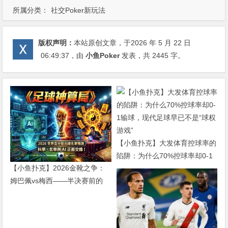
所属分类：
社交Poker新玩法
版权声明：
本站原创文章，于2026 年 5 月 22 日
06:49:37
，由
小鱼Poker
发表，共 2445 字。
【小鱼扑克】大发体育控球率的
陷阱：为什么70%控球率却0-1
【小鱼扑克】2026金靴之争：
输球，现代足球早已不是“球权
姆巴佩vs梅西——半决赛前的
游戏”
“双雄会”，这可能是世界杯史上
最难猜的金靴归属