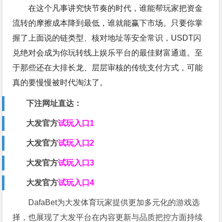
在这个凡事讲究快节奏的时代，谁能帮玩家把资金
流转的摩擦成本降到最低，谁就能赢下市场。只要你掌
握了上面说的链类型、核对地址等安全常识，USDT闪
兑绝对会成为你玩转线上娱乐平台的最佳财富通道。至
于那些还在大排长龙、层层审核的传统支付方式，可能
真的要慢慢被时代淘汰了。
下注网址直达：
大发官方
试玩入口1
大发官
方
试玩入口2
大发官
方
试玩入口3
大发官
方
试玩入口4
DafaBet
为大发体育玩家提供更加多元化的游戏选
择，也展现了大发平台在内容更新与品质把控方面持续