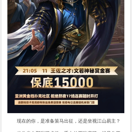
现在的你，是准备策马出征，还是坐视江山易主？