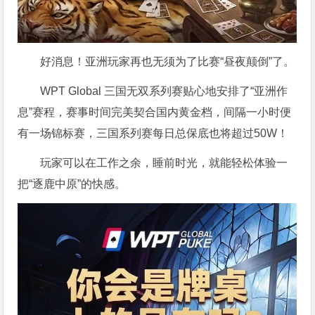
好消息！亚洲玩家再也无须为了比赛“昼夜颠倒”了。
WPT Global 三国无双系列赛贴心地安排了“亚洲作
息”赛程，赛事时间完美契合国内黄金档，间隔一小时便
有一场锦标赛，三国系列赛每日总保底也将超过50W！
玩家可以在工作之余，睡前时光，就能轻松体验一
把“逐鹿中原”的快感。