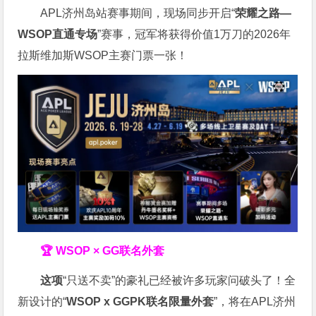
APL济州岛站赛事期间，现场同步开启“
荣耀之路
—
WSOP
直通专场
”赛事，冠军将获得价值1万刀的2026年
拉斯维加斯WSOP主赛门票一张！
🏆 WSOP × GG联名外套
这项
“只送不卖”的豪礼已经被许多玩家问破头了！全
新设计的“
WSOP x GGPK
联名限量外套
”，将在APL济州