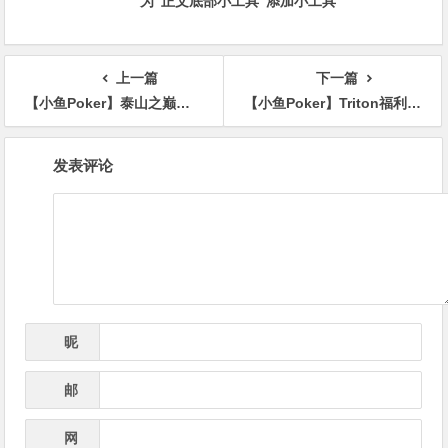
为“正文底部小工具”添加小工具
上一篇
下一篇
【小鱼Poker】泰山之巅扑克系列赛第四日｜主赛预选赛收官，丙组丁组双箭齐发，刘鹏带领180人闯入复赛，刘鹏，黄星灿分获丙/丁组CL
【小鱼Poker】Triton福利季 | 参与梦幻之战，让SHRS之旅更加精彩刺激！
文
发表评论
章
导
航
昵
*
称
邮
*
箱
网