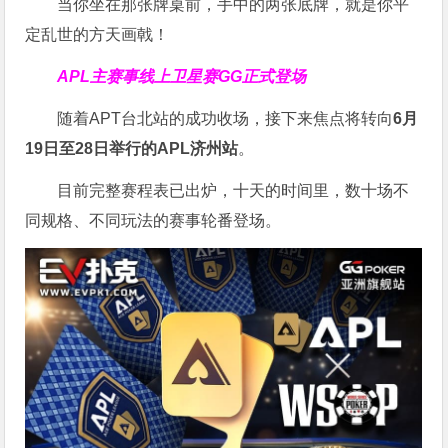
当你坐在那张牌桌前，手中的两张底牌，就是你平
定乱世的方天画戟！
APL主赛事线上卫星赛
GG正式登场
随着APT台北站的成功收场，接下来焦点将转向
6
月
19
日至
28
日举行的
APL
济州站
。
目前完整赛程表已出炉，十天的时间里，数十场不
同规格、不同玩法的赛事轮番登场。