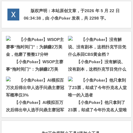
版权声明：
本站原创文章，于2026 年 5 月 22 日
06:34:38
，由
小鱼Poker
发表，共 2298 字。
【小鱼Poker】WSOP主赛
【小鱼Poker】没有解说、
事“拖时间门”：为躺赚2万美
没有剧本，这档扑克节目凭什么
金，他磨了整整17分钟
杀回CBS黄金档？
【小鱼Poker】AI模拟百万
【小鱼Poker】他只拿到了
次后得出华人选手问鼎主赛冠军
23票，却成了今年扑克名人堂唯
概率仅3%
一的入选者