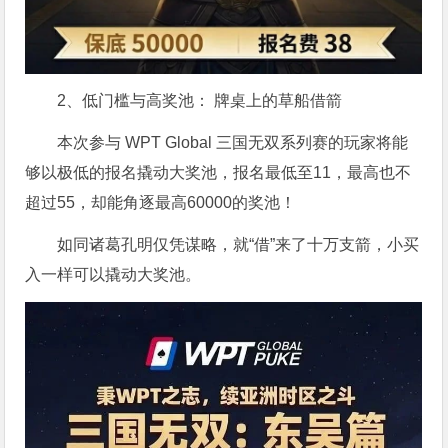
2、低门槛与高奖池： 牌桌上的草船借箭
本次参与 WPT Global 三国无双系列赛的玩家将能
够以极低的报名撬动大奖池，报名最低至11，最高也不
超过55，却能角逐最高60000的奖池！
如同诸葛孔明仅凭谋略，就“借”来了十万支箭，小买
入一样可以撬动大奖池。