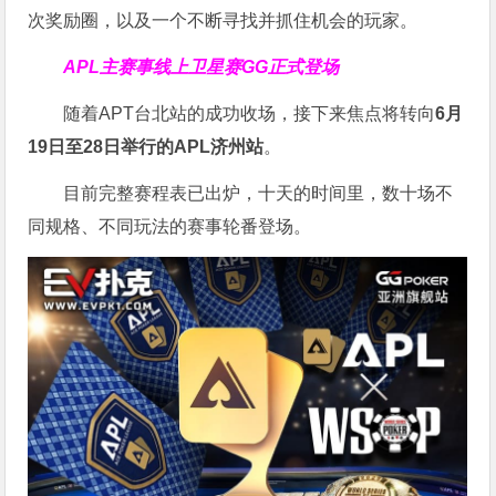
次奖励圈，以及一个不断寻找并抓住机会的玩家。
APL主赛事线上卫星赛
GG正式登场
随着APT台北站的成功收场，接下来焦点将转向
6
月
19
日至
28
日举行的
APL
济州站
。
目前完整赛程表已出炉，十天的时间里，数十场不
同规格、不同玩法的赛事轮番登场。