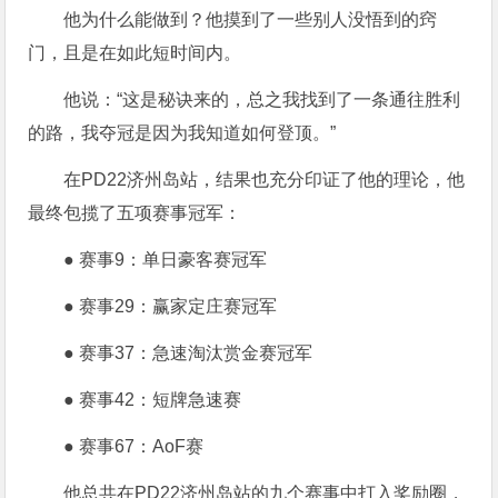
他为什么能做到？他摸到了一些别人没悟到的窍
门，且是在如此短时间内。
他说：“这是秘诀来的，总之我找到了一条通往胜利
的路，我夺冠是因为我知道如何登顶。”
在PD22济州岛站，结果也充分印证了他的理论，他
最终包揽了五项赛事冠军：
● 赛事9：单日豪客赛冠军
● 赛事29：赢家定庄赛冠军
● 赛事37：急速淘汰赏金赛冠军
● 赛事42：短牌急速赛
● 赛事67：AoF赛
他总共在PD22济州岛站的九个赛事中打入奖励圈，