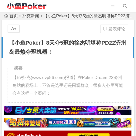
首页
扑克新闻
【小鱼Poker】8天夺5冠的徐杰明堪称PD22济州岛最热夺冠机器！
A+
发表评论
【小鱼Poker】8天夺5冠的徐杰明堪称PD22济州
岛最热夺冠机器！
摘要
【EV扑克(www.evp86.com)报道】在Poker Dream 22济州
岛站的赛场上，不管是选手还是围观群众，很多人心里可能
会有这样一个疑问：