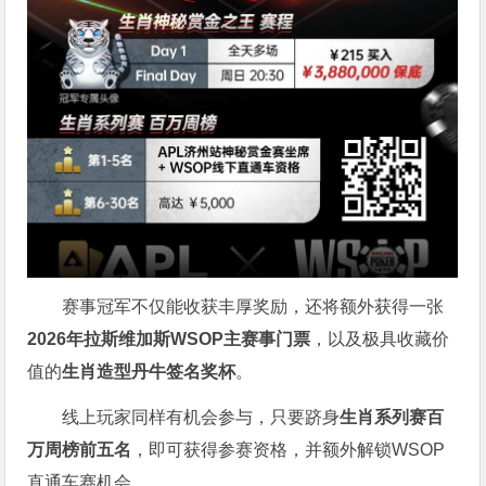
赛事冠军不仅能收获丰厚奖励，还将额外获得一张
2026
年拉斯维加斯
WSOP
主赛事门票
，以及极具收藏价
值的
生肖造型丹牛签名奖杯
。
线上玩家同样有机会参与，只要跻身
生肖系列赛百
万周榜前五名
，即可获得参赛资格，并额外解锁WSOP
直通车赛机会。