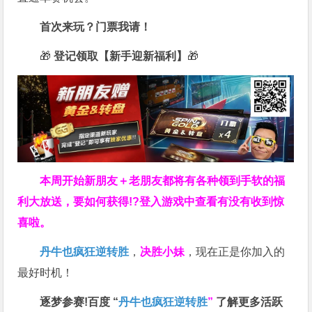
首次来玩？门票我请！
🎁
登记领取【新手迎新福利】
🎁
本周开始新朋友＋老朋友都将有各种领到手软的福
利大放送，要如何获得!?登入游戏中查看有没有收到惊
喜啦。
丹牛也疯狂逆转胜
，
决胜小妹
，现在正是你加入的
最好时机！
逐梦参赛!百度 “
丹牛也疯狂逆转胜
”
了解更多
活跃