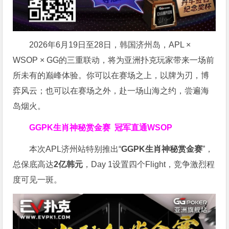
2026年6月19日至28日，韩国济州岛，APL ×
WSOP × GG的三重联动，将为亚洲扑克玩家带来一场前
所未有的巅峰体验。
你可以在赛场之上，以牌为刃，博
弈风云；也可以在赛场之外，赴一场山海之约，尝遍海
岛烟火。
GGPK生肖神秘赏金赛
冠军直通WSOP
本次APL济州站特别推出“
GGPK
生肖神秘赏金赛
”，
总保底高达
2
亿韩元
，Day 1设置四个Flight，竞争激烈程
度可见一斑。