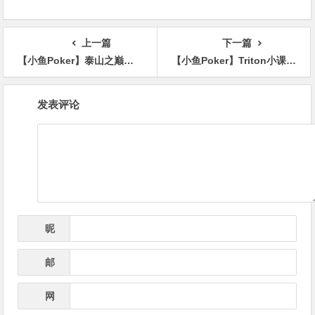
上一篇
下一篇
【小鱼Poker】泰山之巅扑克系列赛第三日｜泰山女儿茶飘香赛场，主赛乙组鸣锣开战，杨朝晖携手46人晋级复赛，多场附赛轮番开打
【小鱼Poker】Triton小课堂 | 功能卓越的Triton Poker Plus如今再次全面升级！
文
发表评论
章
导
航
昵
*
称
邮
*
箱
网