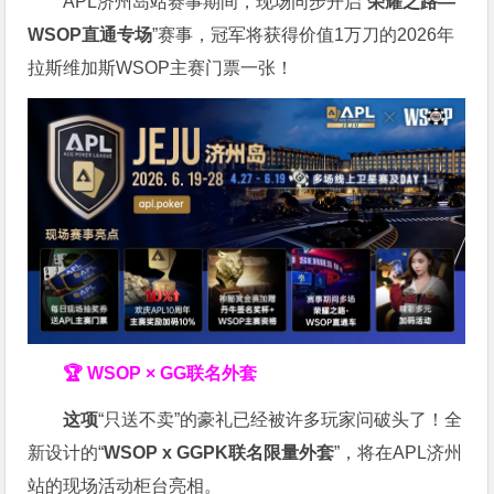
APL济州岛站赛事期间，现场同步开启“
荣耀之路
—
WSOP
直通专场
”赛事，冠军将获得价值1万刀的2026年
拉斯维加斯WSOP主赛门票一张！
🏆 WSOP × GG联名外套
这项
“只送不卖”的豪礼已经被许多玩家问破头了！全
新设计的“
WSOP x GGPK
联名限量外套
”，将在APL济州
站的现场活动柜台亮相。