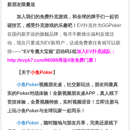
新朋友限量送
加入我们的免费扑克游戏，和全球的牌手们一起切
磋技艺，感受扑克游戏的乐趣吧！
EV扑克作为GGPoker
在国内新开设的旗舰品牌，每月不断推出福利反馈活
动，现在只要成为EV新用户，达成免费赛任务就可以获
得——
“EV专属大宝箱”启动码1组
加入EV扑克战队：
http://evpk7.com/96088
再送4张免费门票！
【关于
小鱼Poker
】
小鱼Poker
视频朋友桌，社交新玩法，朋友间最真
实的Poker对战体验！全新视频朋友桌APP，真人线下
竞技体验，全景视频特效，实时视频语音！立即注册马
上玩小鱼Poker与全球玩家一起同乐！
小鱼Poker
，随时随地与朋友共享，完美还原线下