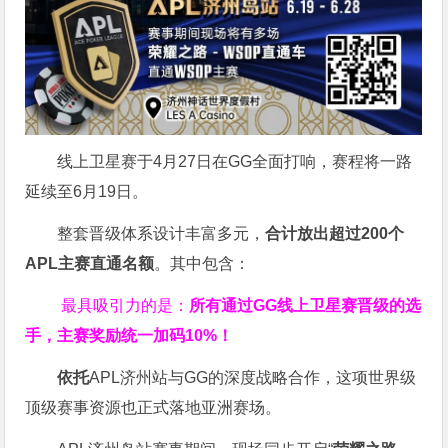
线上卫星赛于4月27日在GG全面打响，赛程将一路
延续至6月19日。
整套晋级体系设计丰富多元，
合计放出
超过200个
APL主赛直通名额
。其中包含：
最具吸引力的是：
所有通过
GG
线上卫星赛晋级的选
手，主赛奖励统一加码
10%
！
依托
APL济州站与GG的深度战略合作，这项世界级
顶级赛事资源也正式落地亚洲赛场。