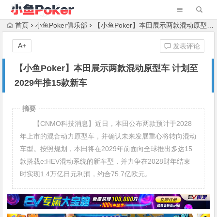
首页
小鱼Poker俱乐部
【小鱼Poker】本田展示两款混动原型车 计划至2029年推15款新车
A+
发表评论
【小鱼Poker】本田展示两款混动原型车 计划至
2029年推15款新车
摘要
【CNMO科技消息】近日，本田公布两款预计于2028
年上市的混合动力原型车，并确认未来发展重心将转向混动
车型。按照规划，本田将在2029年前面向全球推出多达15
款搭载e:HEV混动系统的新车型，并力争在2028财年结束
时实现1.4万亿日元利润，约合75.7亿欧元。