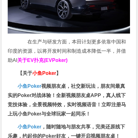
在生产与研发方面，本田计划更多依靠中国和
印度的资源，以将开发时间和制造成本降低一半，并借
助AI
关于
EV扑克(EVPoker)
【关于
小鱼Poker
】
小鱼Poker
视频朋友桌，社交新玩法，朋友间最真
实的Poker对战体验！全新视频朋友桌APP，真人线下
竞技体验，全景视频特效，实时视频语音！立即注册马
上玩小鱼Poker与全球玩家一起同乐！
小鱼Poker
，随时随地与朋友共享，完美还原线下
乐趣，约起你的Poker好友，一键开启视频朋友桌！