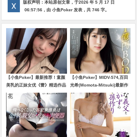
版权声明：
本站原创文章，于2026 年 5 月 17 日
06:57:56
，由
小鱼Poker
发表，共 746 字。
【小鱼Poker】最新推荐！童颜
【小鱼Poker】MIDV-574,百田
美乳的正妹女优《蕾》精选作品
光希(Momota-Mitsuki)最新作
介绍……
品2024/01/02发布！