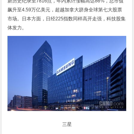
新历史纪录至7816点，年内累计涨幅高达86%，总市值
飙升至4.59万亿美元，超越加拿大跻身全球第七大股票
市场。日本方面，日经225指数同样高开走强，科技股集
体发力。
三星