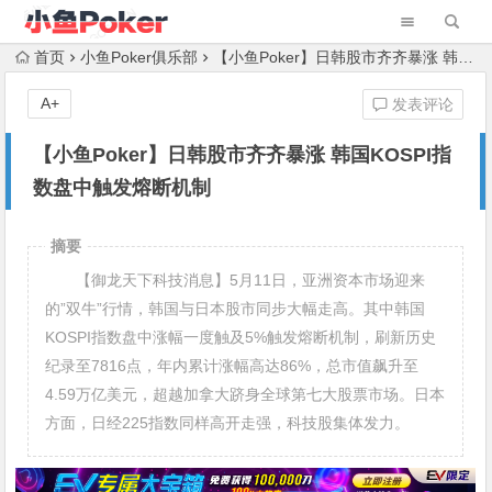
首页
小鱼Poker俱乐部
【小鱼Poker】日韩股市齐齐暴涨 韩国KOSPI指数盘中触发熔断机制
A+
发表评论
【小鱼Poker】日韩股市齐齐暴涨 韩国KOSPI指
数盘中触发熔断机制
摘要
【御龙天下科技消息】5月11日，亚洲资本市场迎来
的”双牛”行情，韩国与日本股市同步大幅走高。其中韩国
KOSPI指数盘中涨幅一度触及5%触发熔断机制，刷新历史
纪录至7816点，年内累计涨幅高达86%，总市值飙升至
4.59万亿美元，超越加拿大跻身全球第七大股票市场。日本
方面，日经225指数同样高开走强，科技股集体发力。