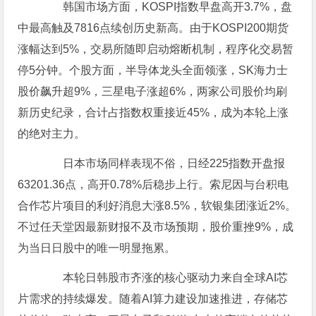
韩国市场方面，KOSPI指数早盘高开3.7%，盘
中最高触及7816点续创历史新高。由于KOSPI200期货
涨幅达到5%，交易所随即启动熔断机制，程序化交易暂
停5分钟。个股方面，半导体龙头全面领涨，SK海力士
股价飙升超9%，三星电子涨超6%，两家公司股价均刷
新历史纪录，合计占指数权重接近45%，成为本轮上涨
的绝对主力。
日本市场同样表现不俗，日经225指数开盘报
63201.36点，高开0.78%后稳步上行。索尼因与台积电
合作芯片项目的利好消息大涨8.5%，软银集团涨近2%。
不过任天堂因最新财报不及市场预期，股价重挫9%，成
为当日日股中的唯一明显拖累。
本轮日韩股市齐涨的核心驱动力来自全球AI芯
片需求的持续爆发。随着AI算力建设加速推进，存储芯