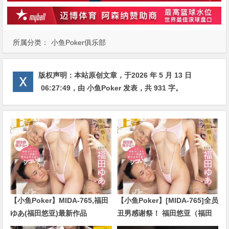
所属分类：
小鱼Poker俱乐部
版权声明：
本站原创文章，于2026 年 5 月 13 日
06:27:49
，由
小鱼Poker
发表，共 931 字。
【小鱼Poker】MIDA-765,福田
【小鱼Poker】[MIDA-765]全员
ゆあ(福田悠亚)最新作品
丑男感谢祭！ 福田悠亚（福田
2026/09/01发布！
ゆあ）解禁大乱交！