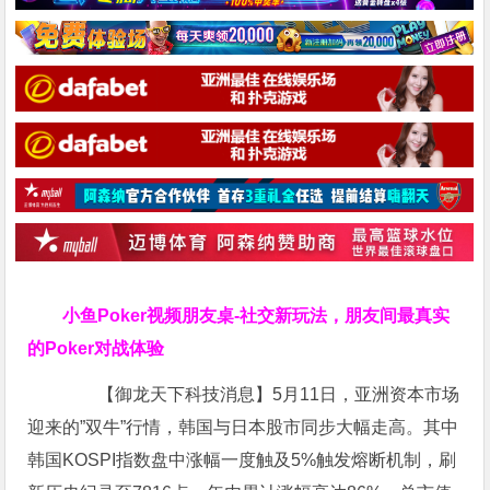
小鱼Poker视频朋友桌-社交新玩法，朋友间最真实
的Poker对战体验
【御龙天下科技消息】5月11日，亚洲资本市场
迎来的”双牛”行情，韩国与日本股市同步大幅走高。其中
韩国KOSPI指数盘中涨幅一度触及5%触发熔断机制，刷