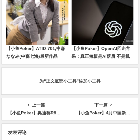
【小鱼Poker】ATID-701,中森
【小鱼Poker】OpenAI回击苹
ななみ(中森七海)最新作品
果：真正短板是AI落后 不是机
2026/09/01发布！
密被窃
为“正文底部小工具”添加小工具
上一篇
下一篇
【小鱼Poker】奥迪称R8回归无明确时间表 需满足盈利及合规要求
【小鱼Poker】4月中国新能源乘用车品牌零售销量排名：零跑小米进前五
文
发表评论
章