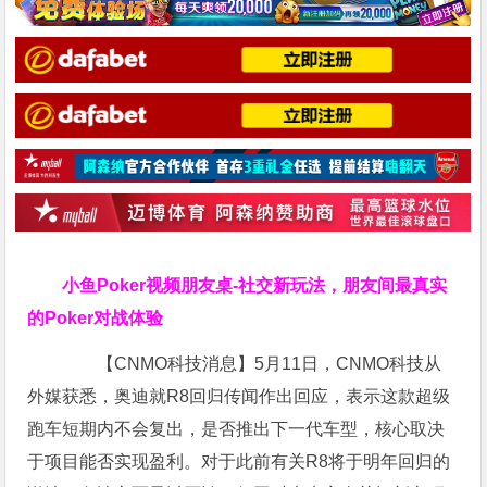
小鱼Poker视频朋友桌-社交新玩法，朋友间最真实
的Poker对战体验
【CNMO科技消息】5月11日，CNMO科技从
外媒获悉，奥迪就R8回归传闻作出回应，表示这款超级
跑车短期内不会复出，是否推出下一代车型，核心取决
于项目能否实现盈利。对于此前有关R8将于明年回归的