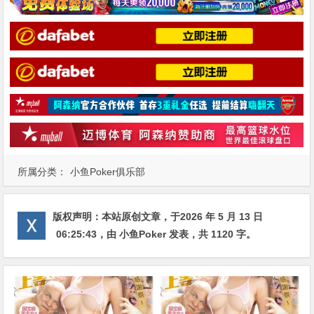
所属分类：
小鱼Poker俱乐部
版权声明：
本站原创文章，于2026 年 5 月 13 日
06:25:43
，由
小鱼Poker
发表，共 1120 字。