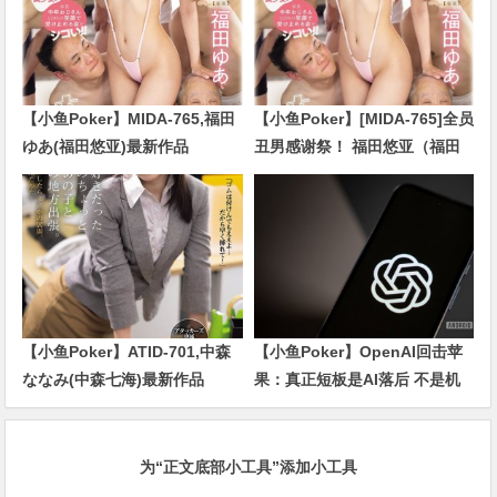
【小鱼Poker】MIDA-765,福田
【小鱼Poker】[MIDA-765]全员
ゆあ(福田悠亚)最新作品
丑男感谢祭！ 福田悠亚（福田
2026/09/01发布！
ゆあ）解禁大乱交！
【小鱼Poker】ATID-701,中森
【小鱼Poker】OpenAI回击苹
ななみ(中森七海)最新作品
果：真正短板是AI落后 不是机
2026/09/01发布！
密被窃
为“正文底部小工具”添加小工具