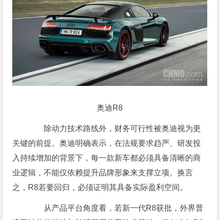
奥迪R8
除动力技术路线外，财务可行性被奥迪视为更
关键的前提。奥迪明确表示，在法规要求趋严、研发投
入持续增加的背景下，每一款新车都必须具备清晰的商
业逻辑，不能仅依赖提升品牌形象来支撑立项。换言
之，R8若要回归，必须证明其具备实际盈利空间。
从产品平台角度看，若新一代R8获批，外界普