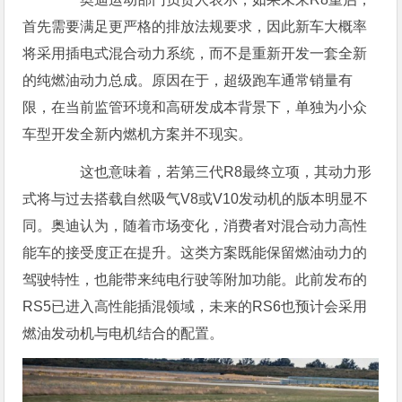
首先需要满足更严格的排放法规要求，因此新车大概率
将采用插电式混合动力系统，而不是重新开发一套全新
的纯燃油动力总成。原因在于，超级跑车通常销量有
限，在当前监管环境和高研发成本背景下，单独为小众
车型开发全新内燃机方案并不现实。
这也意味着，若第三代R8最终立项，其动力形
式将与过去搭载自然吸气V8或V10发动机的版本明显不
同。奥迪认为，随着市场变化，消费者对混合动力高性
能车的接受度正在提升。这类方案既能保留燃油动力的
驾驶特性，也能带来纯电行驶等附加功能。此前发布的
RS5已进入高性能插混领域，未来的RS6也预计会采用
燃油发动机与电机结合的配置。