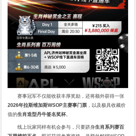
赛事冠军不仅能收获丰厚奖励，还将额外获得一张
2026
年拉斯维加斯
WSOP
主赛事门票
，以及极具收藏价
值的
生肖造型丹牛签名奖杯
。
线上玩家同样有机会参与，只要跻身
生肖系列赛百