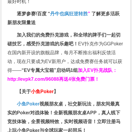
最好时机！
逐梦参赛!百度 “
丹牛也疯狂逆转胜
”
了解更多
活跃
新朋友限量送
加入我们的免费扑克游戏，和全球的牌手们一起切
磋技艺，感受扑克游戏的乐趣吧！
EV扑克作为GGPoker
在国内新开设的旗舰品牌，每月不断推出福利反馈活
动，现在只要成为EV新用户，达成免费赛任务就可以获
得——
“EV专属大宝箱”启动码1组
加入EV扑克战队：
http://evpk7.com/96088
再送4张免费门票！
【关于
小鱼Poker
】
小鱼Poker
视频朋友桌，社交新玩法，朋友间最真
实的Poker对战体验！全新视频朋友桌APP，真人线下
竞技体验，全景视频特效，实时视频语音！立即注册马
上玩小鱼Poker与全球玩家一起同乐！