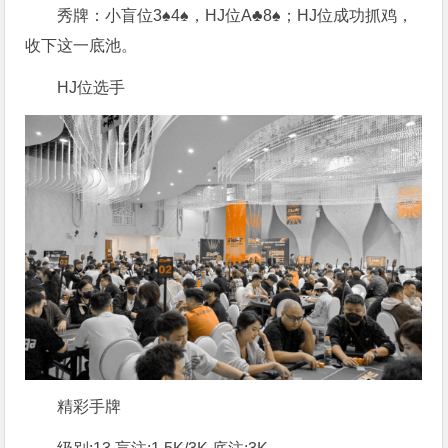
秀牌：小盲位3♠4♠，HJ位A♣8♠；HJ位成功抓鸡，
收下这一底池。
HJ位选手
精彩手牌