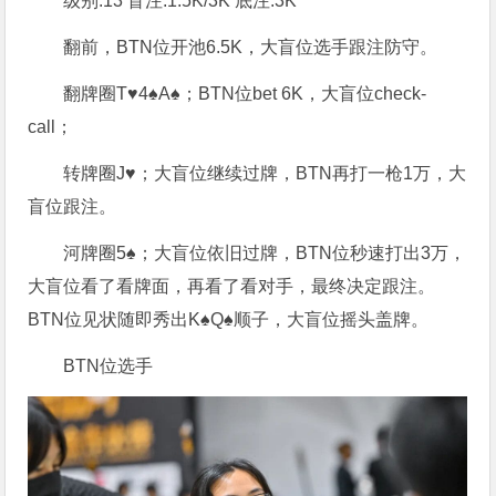
级别:13 盲注:1.5K/3K 底注:3K
翻前，BTN位开池6.5K，大盲位选手跟注防守。
翻牌圈T♥4♠A♠；BTN位bet 6K，大盲位check-
call；
转牌圈J♥；大盲位继续过牌，BTN再打一枪1万，大
盲位跟注。
河牌圈5♠；大盲位依旧过牌，BTN位秒速打出3万，
大盲位看了看牌面，再看了看对手，最终决定跟注。
BTN位见状随即秀出K♠Q♠顺子，大盲位摇头盖牌。
BTN位选手