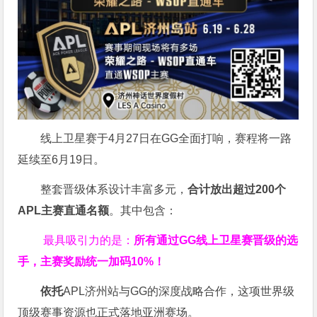
线上卫星赛于4月27日在GG全面打响，赛程将一路
延续至6月19日。
整套晋级体系设计丰富多元，
合计放出
超过200个
APL主赛直通名额
。其中包含：
最具吸引力的是：
所有通过
GG
线上卫星赛晋级的选
手，主赛奖励统一加码
10%
！
依托
APL济州站与GG的深度战略合作，这项世界级
顶级赛事资源也正式落地亚洲赛场。