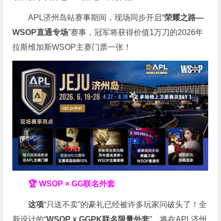
APL济州岛站赛事期间，现场同步开启“
荣耀之路
—
WSOP
直通专场
”赛事，冠军将获得价值1万刀的2026年
拉斯维加斯WSOP主赛门票一张！
🏆 WSOP × GG联名外套
这项
“只送不卖”的豪礼已经被许多玩家问破头了！全
新设计的“
WSOP x GGPK
联名限量外套
”，将在APL济州