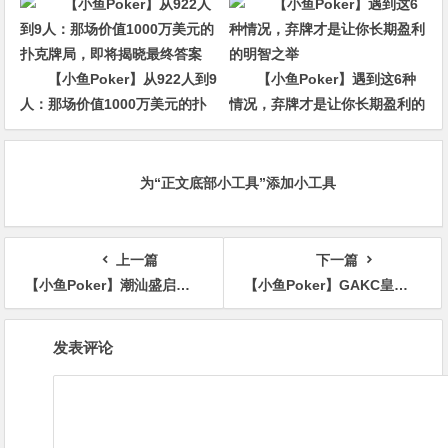
【小鱼Poker】从922人到9
【小鱼Poker】遇到这6种
人：那场价值1000万美元的扑
情况，弃牌才是让你长期盈利的
克牌局，即将揭晓最终答案
明智之举
为“正文底部小工具”添加小工具
上一篇
下一篇
【小鱼Poker】潮汕盛启｜乐聚开业赛，全国文旅赛事附赛资格卡！牌友集结，赴一场智力狂欢
【小鱼Poker】GAKC皇冠杯廊坊站首日战报｜苏默获得回馈赛冠军，7场赛事燃炸开赛，场场精彩，5月9日赛程有更新
文
发表评论
章
导
航