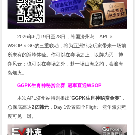
2026年6月19日至28日，韩国济州岛，APL ×
WSOP × GG的三重联动，将为亚洲扑克玩家带来一场前
所未有的巅峰体验。
你可以在赛场之上，以牌为刃，博
弈风云；也可以在赛场之外，赴一场山海之约，尝遍海
岛烟火。
GGPK生肖神秘赏金赛
冠军直通WSOP
本次APL济州站特别推出“
GGPK
生肖神秘赏金赛
”，
总保底高达
2
亿韩元
，Day 1设置四个Flight，竞争激烈程
度可见一斑。