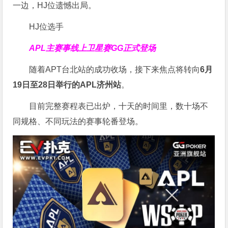
一边，HJ位遗憾出局。
HJ位选手
APL主赛事线上卫星赛
GG正式登场
随着APT台北站的成功收场，接下来焦点将转向
6
月
19
日至
28
日举行的
APL
济州站
。
目前完整赛程表已出炉，十天的时间里，数十场不
同规格、不同玩法的赛事轮番登场。