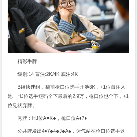
精彩手牌
级别:14 盲注:2K/4K 底注:4K
B组快速组，翻前枪口位选手开池8K，+1位跟注入
池，HJ位选手短码全下最后的2.9万，枪口位也全下，+1
位见状弃牌。
秀牌：HJ位A♥K♣，枪口位A♦7♦
公共牌发出4♦7♣4♣J♣A♠，运气站在枪口位选手这