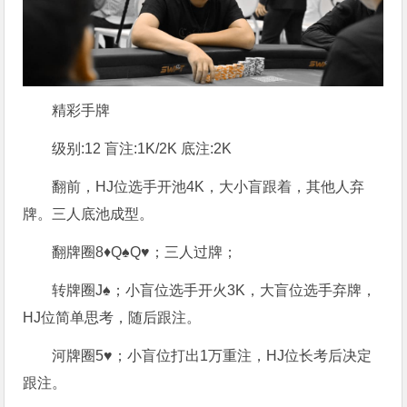
精彩手牌
级别:12 盲注:1K/2K 底注:2K
翻前，HJ位选手开池4K，大小盲跟着，其他人弃
牌。三人底池成型。
翻牌圈8♦Q♠Q♥；三人过牌；
转牌圈J♠；小盲位选手开火3K，大盲位选手弃牌，
HJ位简单思考，随后跟注。
河牌圈5♥；小盲位打出1万重注，HJ位长考后决定
跟注。