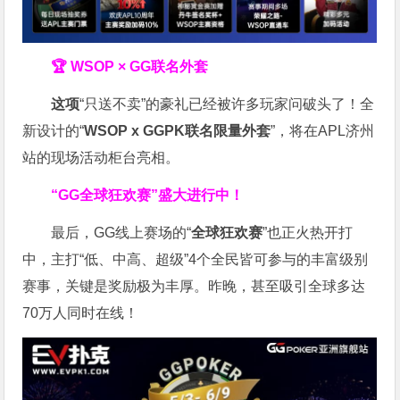
🏆 WSOP × GG联名外套
这项
“只送不卖”的豪礼已经被许多玩家问破头了！全
新设计的“
WSOP x GGPK
联名限量外套
”，将在APL济州
站的现场活动柜台亮相。
“GG全球狂欢赛”盛大进行中！
最后，GG线上赛场的“
全球狂欢赛
”也正火热开打
中，主打“低、中高、超级”4个全民皆可参与的丰富级别
赛事，关键是奖励极为丰厚。
昨晚，甚至吸引全球多达
70万人同时在线！