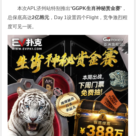
本次APL济州站特别推出“
GGPK
生肖神秘赏金赛
”，
总保底高达
2
亿韩元
，Day 1设置四个Flight，竞争激烈程
度可见一斑。