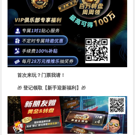
首次来玩？门票我请！
🎁
登记领取【新手迎新福利】
🎁