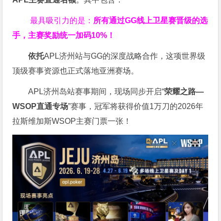
最具吸引力的是：
所有通过
GG
线上卫星赛晋级的选
手，主赛奖励统一加码
10%
！
依托
APL济州站与GG的深度战略合作，这项世界级
顶级赛事资源也正式落地亚洲赛场。
APL济州岛站赛事期间，现场同步开启“
荣耀之路
—
WSOP
直通专场
”赛事，冠军将获得价值1万刀的2026年
拉斯维加斯WSOP主赛门票一张！