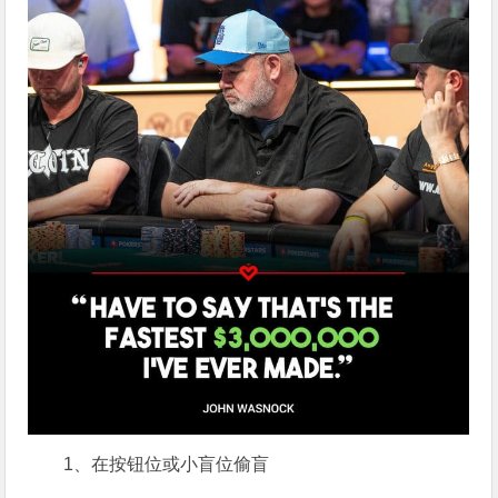
1、在按钮位或小盲位偷盲