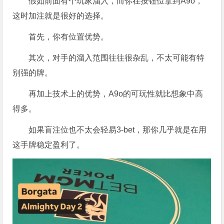
假如前面有个玩家溜入，而你在按钮位拿到A9o，
这时加注就是很好的选择。
首先，你有位置优势。
其次，对手的溜入范围往往很杂乱，不太可能有特
别强的牌。
再加上技术上的优势，A9o的可玩性就比想象中高
得多。
如果盲注位也不太会轻易3-bet，那你几乎就是在用
这手牌稳定盈利了。