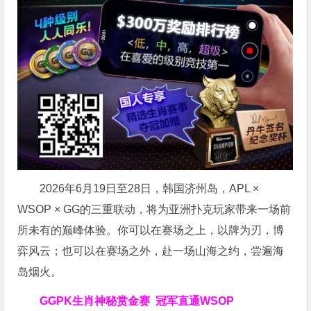
2026年6月19日至28日，韩国济州岛，APL ×
WSOP × GG的三重联动，将为亚洲扑克玩家带来一场前
所未有的巅峰体验。
你可以在赛场之上，以牌为刃，博
弈风云；也可以在赛场之外，赴一场山海之约，尝遍海
岛烟火。
GGPK生肖神秘赏金赛
冠军直通WSOP