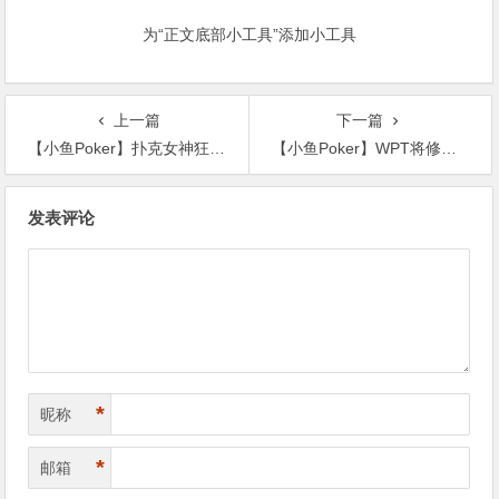
为“正文底部小工具”添加小工具
上一篇
下一篇
【小鱼Poker】扑克女神狂输百万心态崩塌，贴上“它”竟意外转运，河杀夺池！
【小鱼Poker】WPT将修改规则以打击锦标赛的过度思考
文
发表评论
章
导
航
*
昵称
*
邮箱