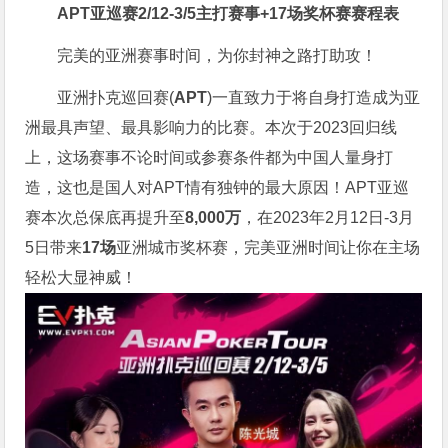
APT亚巡赛2/12-3/5
主打赛事+17场奖杯赛赛程表
完美的亚洲赛事时间，为你封神之路打助攻！
亚洲扑克巡回赛(
APT
)一直致力于将自身打造成为亚
洲最具声望、最具影响力的比赛。本次于2023回归线
上，这场赛事不论时间或参赛条件都为中国人量身打
造，这也是国人对APT情有独钟的最大原因！APT亚巡
赛本次总保底再提升至
8,000万
，在2023年2月12日-3月
5日带来
17场
亚洲城市奖杯赛，完美亚洲时间让你在主场
轻松大显神威！