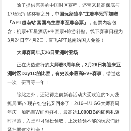
除了提供完美的中国时区赛程，还带来超高保底与
17场冠军奖杯赛之外，
中国玩家独享”主赛事冠军加赠
『APT越南站 富国岛主赛事至尊套票』，
套票内容包
含：机票+五星酒店+主赛票+旅游补贴。线下赛事日程为
3月24日至4月2日，直飞APT越南站国人免签！
大师赛周年庆
26日亚洲时登场
正在火热进行的
大师赛3周年庆，2月26日将迎来亚
洲时区Day1C的比赛，有史以来最高EV+赛事
，错过这
一次，要再等一年！
除此之外，还记得之前新春活动大受欢迎的“8人强
抓局”吗？现在红包礼又回来了！2/16~4/1 GG大师赛周
年庆，加码百W红包好礼，最高达
1,000BB的红包礼
随
时掉落，入桌即可轻松领取，上次还领不够的玩家们赶
紧把握这次机会！