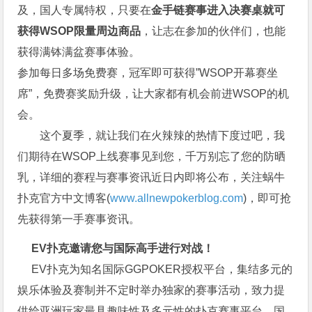
及，国人专属特权，只要在
金手链赛事进入决赛桌就可
获得WSOP限量周边商品
，让志在参加的伙伴们，也能
获得满钵满盆赛事体验。
参加每日多场免费赛，冠军即可获得”WSOP开幕赛坐
席”，免费赛奖励升级，让大家都有机会前进WSOP的机
会。
这个夏季，就让我们在火辣辣的热情下度过吧，我
们期待在WSOP上线赛事见到您，千万别忘了您的防晒
乳，详细的赛程与赛事资讯近日内即将公布，关注蜗牛
扑克官方中文博客(
www.allnewpokerblog.com
)，即可抢
先获得第一手赛事资讯。
EV扑克邀请您与国际高手进行对战！
EV扑克为知名国际GGPOKER授权平台，集结多元的
娱乐体验及赛制并不定时举办独家的赛事活动，致力提
供给亚洲玩家最具趣味性及多元性的扑克赛事平台，国