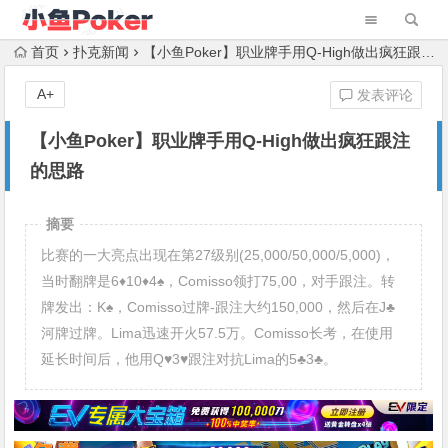
首页
扑克新闻
【小鱼Poker】职业牌手用Q-High做出疯狂跟注的思路
A+
发表评论
【小鱼Poker】职业牌手用Q-High做出疯狂跟注
的思路
摘要
比赛的一大亮点出现在第27级别(25,000/50,000/5,000)，
当时翻牌是6♦10♦4♠，Comisso领打75,00，对手跟注。转
牌发出：K♠，Comisso过牌-跟注大约150,000，然后在J♣
河牌过牌。Lima迅速开火57.5万。Comisso长考，在使用
延长时间后，他用Q♥3♥跟注对抗Lima的5♣3♣。