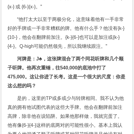
{x-} 或 {6-}{x-}。”
“他打太大以至于两极分化，这意味着他有一手非常
好的手牌或一手非常糟糕的牌。他有什么手？他没有{k-}
{10-}，他会在翻牌前加注。{k-}{6-}也可以是加注或{k-}
{4-}。Q-high可能仍然领先，所以我继续跟注。”
河牌是：J♣，这张牌混合了两个同花听牌和几个顺
子听牌。他再次重锤，往540,000的底池中打了
475,000。这让你进了长考。这是一个很大的尺度：你是
这么想的吗？
是的，这里的TP或多或少与转牌相同。我不认为他
真的拥有他试图代表的这些大手牌。他会在翻牌前加注
高牌，除非他在设陷阱。如果他那样做，我就完蛋了。
他有像{6-}{4-}这样的底两对的可能性很小。基本上我认