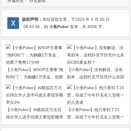
所属分类：
扑克新闻
版权声明：
本站原创文章，于2024 年 9 月 20 日
08:43:56
，由
小鱼Poker
发表，共 4006 字。
【小鱼Poker】WSOP主赛事“拖
【小鱼Poker】没有解说、没有
时间门”：为躺赚2万美金，他磨
剧本，这档扑克节目凭什么杀回
了整整17分钟
CBS黄金档？
【小鱼Poker】AI模拟百万次后
【小鱼Poker】他只拿到了23
得出华人选手问鼎主赛冠军概率
票，却成了今年扑克名人堂唯一
仅3%
的入选者