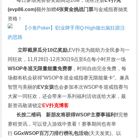
每日多场免费赛奖励高达20w，现在注册
EV扑克
(
evp86.com
)
额外加赠
4张黄金挑战门票
与金戒指赛抽奖
资格！
立即截屏瓜分10亿奖励,
EV扑克为能助力全民参与一
同狂欢，11月28日-12月30日9点至6点每小时开放一场
WSOP冬巡无限量能量免费赛
，时间自由完全免费，每
场都有机会获得”WSOP冬巡金戒指赛无限能量卡”。兼具
智慧与美丽的
EV女孩
也会参加本次WSOP冬巡戒指赛与
大家一同狂欢，还会带来一系列福利活动送给大家，最
新资讯敬请锁定
EV扑克博客
长按二维码
新朋友将获得WSOP主赛事福利!!
完整
赛程资讯，可以登入游戏中查看！赛事期间也有举
行
GGxWSOP百万刀排行榜礼包活动
(天天发奖)。以