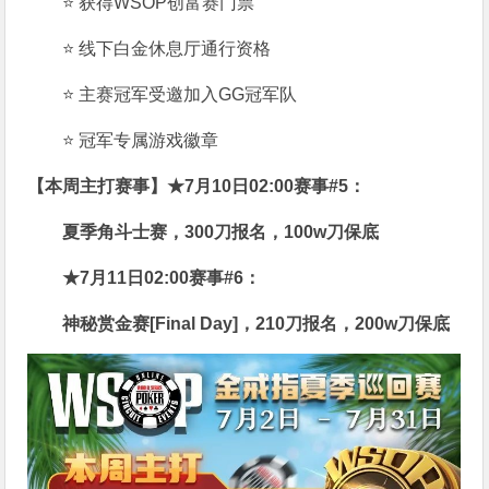
⭐ 获得WSOP创富赛门票
⭐ 线下白金休息厅通行资格
⭐ 主赛冠军受邀加入GG冠军队
⭐ 冠军专属游戏徽章
【本周主打赛事】
★7月10日02:00赛事#5：
夏季角斗士赛，300刀报名，100w刀保底
★7月11日02:00赛事#6：
神秘赏金赛[Final Day]，210刀报名，200w刀保底