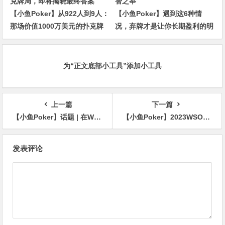
【小鱼Poker】从922人到9人：
【小鱼Poker】遇到这6种情
那场价值1000万美元的扑克牌
况，弃牌才是让你长期盈利的明
局，即将揭晓最终答案
智之举
为“正文底部小工具”添加小工具
上一篇
下一篇
【小鱼Poker】话题 | 在WSOP主赛事的第一天，在这种情况下你会在翻牌前放弃KK吗？
【小鱼Poker】2023WSOP主赛Day2abc结束 总报名人数有望突破10,000人
文
发表评论
章
导
航