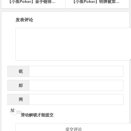
【小鱼Poker】金手链得主张阳稳了？WSOP主赛Day2顺利过关，与22位同胞同行！
【小鱼Poker】转牌被加注，到底该不该抓？先看三个破绽再决定
文
发表评论
章
导
航
昵
*
称
邮
*
箱
网
址
滑动解锁才能提交