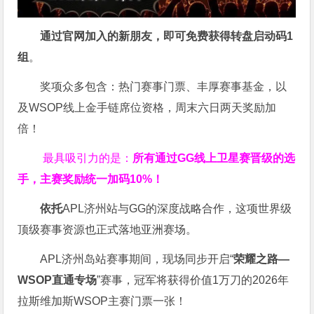
通过官网加入的新朋友，即可免费获得转盘启动码
1
组
。
奖项众多包含：热门赛事门票、丰厚赛事基金，以
及WSOP线上金手链席位资格，
周末六日两天奖励加
倍！
最具吸引力的是：
所有通过
GG
线上卫星赛晋级的选
手，主赛奖励统一加码
10%
！
依托
APL济州站与GG的深度战略合作，这项世界级
顶级赛事资源也正式落地亚洲赛场。
APL济州岛站赛事期间，现场同步开启“
荣耀之路
—
WSOP
直通专场
”赛事，冠军将获得价值1万刀的2026年
拉斯维加斯WSOP主赛门票一张！