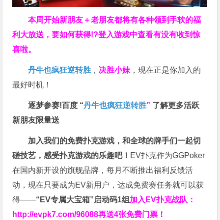
本周开始新朋友＋老朋友都将有各种领到手软的福
利大放送，要如何获得!?登入游戏中查看有没有收到惊
喜啦。
丹牛也疯狂逆转胜
，
决胜小妹
，现在正是你加入的
最好时机！
逐梦参赛!百度 “
丹牛也疯狂逆转胜
”
了解更多
活跃
新朋友限量送
加入我们的免费扑克游戏，和全球的牌手们一起切
磋技艺，感受扑克游戏的乐趣吧！
EV扑克作为GGPoker
在国内新开设的旗舰品牌，每月不断推出福利反馈活
动，现在只要成为EV新用户，达成免费赛任务就可以获
得——
“EV专属大宝箱”启动码1组
加入EV扑克战队：
http://evpk7.com/96088
再送4张免费门票！