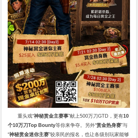
重头戏“
神秘赏金主赛事
”献上500万刀GTD，更有
10
个
10
万刀
Top Bounty
等你来争夺。另外“
赏金热身赛
”与
“
神秘赏金迷你主赛
”较亲民的报名，也让各级别玩家能够