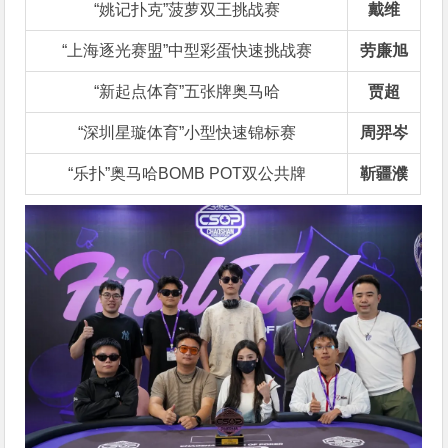
“姚记扑克”菠萝双王挑战赛
戴维
“上海逐光赛盟”中型彩蛋快速挑战赛
劳廉旭
“新起点体育”五张牌奥马哈
贾超
“深圳星璇体育”小型快速锦标赛
周羿岑
“乐扑”奥马哈BOMB POT双公共牌
靳疆濮