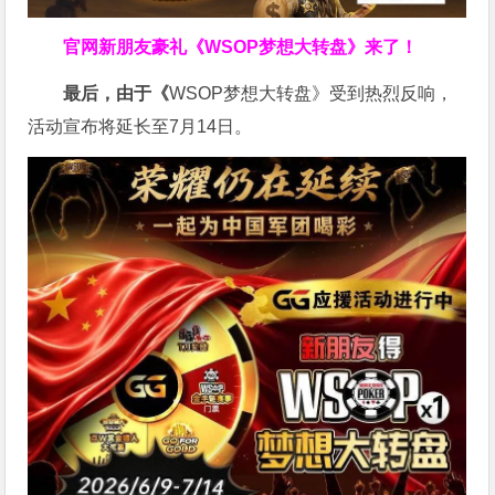
官网新朋友豪礼
《WSOP梦想大转盘》来了！
最后，由于《
WSOP梦想大转盘》受到热烈反响，
活动宣布将延长至7月14日。