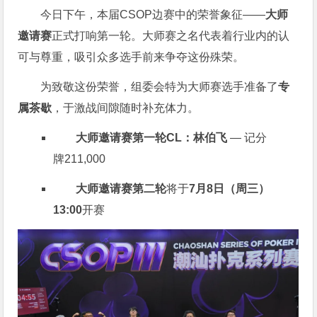
今日下午，本届CSOP边赛中的荣誉象征——
大师
邀请赛
正式打响第一轮。大师赛之名代表着行业内的认
可与尊重，吸引众多选手前来争夺这份殊荣。
为致敬这份荣誉，组委会特为大师赛选手准备了
专
属茶歇
，于激战间隙随时补充体力。
大师邀请赛第一轮CL：林伯飞
— 记分
牌211,000
大师邀请赛第二轮
将于
7月8日（周三）
13:00
开赛