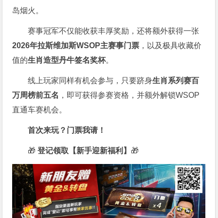
岛烟火。
赛事冠军不仅能收获丰厚奖励，还将额外获得一张
2026
年拉斯维加斯
WSOP
主赛事门票
，以及极具收藏价
值的
生肖造型丹牛签名奖杯
。
线上玩家同样有机会参与，只要跻身
生肖系列赛百
万周榜前五名
，即可获得参赛资格，并额外解锁WSOP
直通车赛机会。
首次来玩？门票我请！
🎁
登记领取【新手迎新福利】
🎁