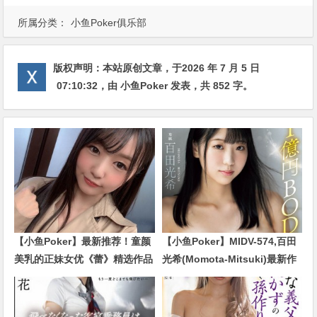
所属分类：
小鱼Poker俱乐部
版权声明：
本站原创文章，于2026 年 7 月 5 日
07:10:32
，由
小鱼Poker
发表，共 852 字。
【小鱼Poker】最新推荐！童颜
【小鱼Poker】MIDV-574,百田
美乳的正妹女优《蕾》精选作品
光希(Momota-Mitsuki)最新作
介绍……
品2024/01/02发布！