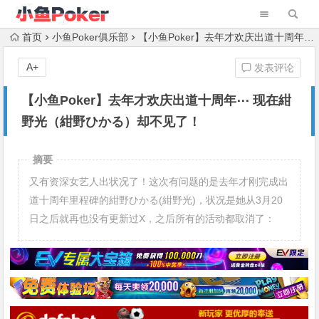
首页
小鱼Poker俱乐部
【小鱼Poker】去年才欢庆出道十周年⋯ 现在紺野光（紺野ひかる）却不见了！
A+
发表评论
【小鱼Poker】去年才欢庆出道十周年⋯ 现在紺
野光（紺野ひかる）却不见了！
摘要
又有资深女艺人出状况了！这次有问题的是去年才刚完成出
道十周年里程碑的紺野ひかる(紺野光)，状况是她从3月20
日之后就再也没有更新过X，之后所有的活动都取消了：