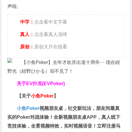
声啦。
中字：
点击看中文字幕
真人：
点击看真人演绎
原创：
原创大片在线看
关于
EV扑克(EVPoker)
【关于
小鱼Poker
】
小鱼Poker
视频朋友桌，社交新玩法，朋友间最真
实的Poker对战体验！全新视频朋友桌APP，真人线下
竞技体验，全景视频特效，实时视频语音！立即注册马