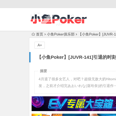
首页
小鱼Poker俱乐部
【小鱼Poker】[JU
A+
【小鱼Poker】[JUVR-141]引
摘要
4月退了很多女艺人，对吧？超级无敌大奶Hito
发，之前才介绍完あおいれな(葵玲奈)的引退