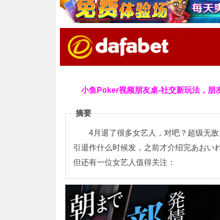
小鱼Poker视频朋友桌-社交新玩法，朋
摘要
4月退了很多女艺人，对吧？超级无敌大
引退作什么时候发，之前才介绍完あおいれ
但还有一位女艺人值得关注：