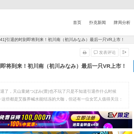
首页
扑克新闻
牌局分析
VR-141]引退的时刻即将到来！初川南（初川みなみ）最后一只VR上市！
发表评论
退的时刻即将到来！初川南（初川みなみ）最后一只VR上市！
mi退了，天山童姥つぼみ(蕾)也不玩了只是不知道引退作什么时候
作⋯这些都是艾薇界喊水能结冻的大咖，但还有一位女艺人值得关注：