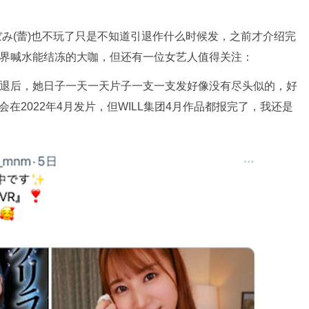
つぼみ(蕾)也不玩了只是不知道引退作什么时候发，之前才介绍完
薇界喊水能结冻的大咖，但还有一位女艺人值得关注：
引退后，她日子一天一天片子一支一支发好像没有尽头似的，好
在2022年4月发片，但WILL集团4月作品都报完了，我还是