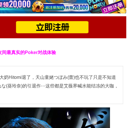
友间最真实的Poker对战体验
奶Hitomi退了，天山童姥つぼみ(蕾)也不玩了只是不知道
な(葵玲奈)的引退作⋯这些都是艾薇界喊水能结冻的大咖，