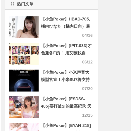
热门文章
【小鱼Poker】HBAD-705,
橘内ひなた（橘内日向）最
新作品2025/03/06发布！
04/16
【小鱼Poker】[IPIT-033]才
色兼备F奶！ 用艾薇找自
信！ IP社最强新人就是美澄
06/12
玲衣？
【小鱼Poker】小米声音大
模型官宣！小米SU7将支持
车外唤醒防御功能
07/20
【小鱼Poker】[FSDSS-
405]要打破SI的最高纪录 天
使萌（天使もえ）一人单挑
12/15
一家七个男人
【小鱼Poker】[EYAN-218]