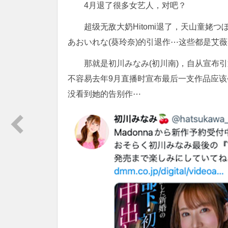
4月退了很多女艺人，对吧？
超级无敌大奶Hitomi退了，天山童姥
あおいれな(葵玲奈)的引退作⋯这些都是艾
那就是初川みなみ(初川南)，自从宣布
不容易去年9月直播时宣布最后一支作品应该会
没看到她的告别作⋯