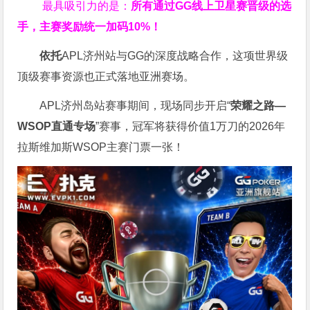
最具吸引力的是：
所有通过
GG
线上卫星赛晋级的选
手，主赛奖励统一加码
10%
！
依托
APL济州站与GG的深度战略合作，这项世界级
顶级赛事资源也正式落地亚洲赛场。
APL济州岛站赛事期间，现场同步开启“
荣耀之路
—
WSOP
直通专场
”赛事，冠军将获得价值1万刀的2026年
拉斯维加斯WSOP主赛门票一张！