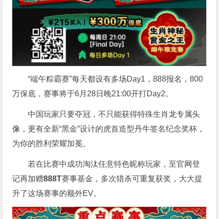
“端午粽霸赛”每天都设有多场Day1，888报名，800
万保底，赛事将于6月28日晚21:00开打Day2。
中国玩家只要夺冠，不只能获得特殊生肖龙专属头
像，更有全新“黑金”设计的虎首造型丹牛签名纪念奖杯，
为你的胜利荣耀加冕。
若在比赛中成功淘汰任意特色昵称玩家，至官网登
记再加赠
888T
赛事基金，多次猎杀可重复获奖，大大提
升了这场赛事的额外EV。