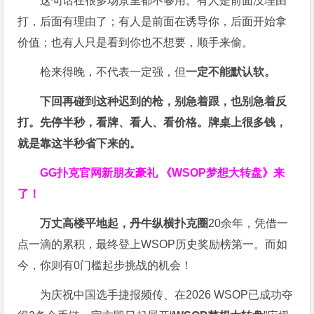
这句话在很多场景里都不够用。有人是前面没理由
打，后面有理由了；有人是前面在诱导你，后面开始拿
价值；也有人只是看到你也不想要，顺手来偷。
枪来得晚，不代表一定强，但
一定不能默认软。
下回再碰到这种迟到的枪，别急着跟，也别急着反
打。先停半秒，看牌、看人、看价格。牌桌上很多钱，
就是靠这半秒省下来的。
GG扑克官网新朋友豪礼
《WSOP梦想大转盘》来
了！
万丈高楼平地起，丹牛纵横扑克圈
20余年，凭借一
点一滴的累积，最终登上WSOP历史奖励榜第一。而如
今，你则有0门槛起步挑战的机会！
为庆祝中国选手捷报频传、在2026 WSOP已成功夺