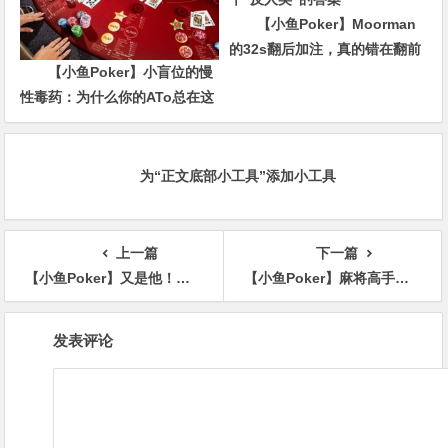
【小鱼Poker】Moorman
的32s翻后加注，真的错在翻前
【小鱼Poker】小盲位的慢
吗？Solver给出了一个“反人类”
性毒药：为什么你的ATo总在这
的答案
里输钱？
为“正文底部小工具”添加小工具
上一篇
下一篇
【小鱼Poker】又是他！中国选手Qin Yi连续抽中“最高赏金”，两周已累计斩获40万+Bounty！
【小鱼Poker】麻将高手登顶WSOP女子锦标赛！离职女工程师第二次参赛即夺冠
文
发表评论
章
导
航