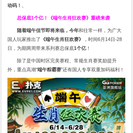
动码！
。
总保底1个亿！
《端午生肖狂欢赛》重磅来袭
随着端午佳节即将来临，今年
和往常一样，为广大
国人玩家推出了
《端午生肖狂欢赛》
，时间6月14日-28
日，为期两周带来系列赛总保底
1
个亿
！
除了是中国时区完美赛程、常规生肖赛奖励提升
外，重点高潮“
端午粽霸赛
”还有国人专享双重加码福利！