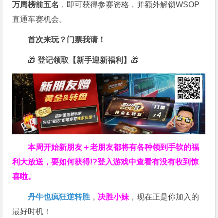
万周榜前五名
，即可获得参赛资格，并额外解锁WSOP
直通车赛机会。
首次来玩？门票我请！
🎁
登记领取【新手迎新福利】
🎁
本周开始新朋友＋老朋友都将有各种领到手软的福
利大放送，要如何获得!?登入游戏中查看有没有收到惊
喜啦。
丹牛也疯狂逆转胜
，
决胜小妹
，现在正是你加入的
最好时机！