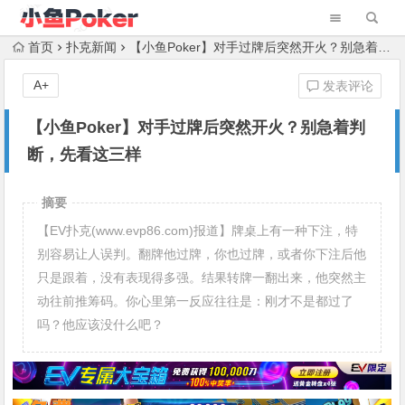
首页
扑克新闻
【小鱼Poker】对手过牌后突然开火？别急着判断，先看这三样
A+
发表评论
【小鱼Poker】对手过牌后突然开火？别急着判
断，先看这三样
摘要
【EV扑克(www.evp86.com)报道】牌桌上有一种下注，特
别容易让人误判。翻牌他过牌，你也过牌，或者你下注后他
只是跟着，没有表现得多强。结果转牌一翻出来，他突然主
动往前推筹码。你心里第一反应往往是：刚才不是都过了
吗？他应该没什么吧？