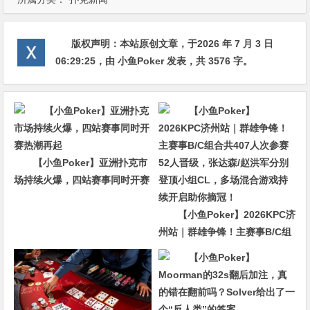
版权声明：
本站原创文章，于2026 年 7 月 3 日
06:29:25
，由
小鱼Poker
发表，共 3576 字。
【小鱼Poker】亚洲扑克市
场持续火爆，四站赛事同时开赛
热潮再起
【小鱼Poker】2026KPC济
州站｜群雄争锋！主赛事B/C组
合共407人次参赛52人晋级，张
达森/赵洪军分别登顶小组CL，
多场混合游戏持续开启助你摘
冠！