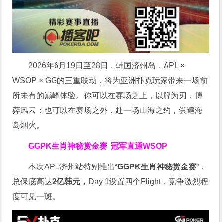
2026年6月19日至28日，韩国济州岛，APL ×
WSOP × GG的三重联动，将为亚洲扑克玩家带来一场前
所未有的巅峰体验。
你可以在赛场之上，以牌为刃，博
弈风云；也可以在赛场之外，赴一场山海之约，尝遍海
岛烟火。
GGPK生肖神秘赏金赛
冠军直通WSOP
本次APL济州站特别推出“
GGPK
生肖神秘赏金赛
”，
总保底高达
2
亿韩元
，Day 1设置四个Flight，竞争激烈程
度可见一斑。