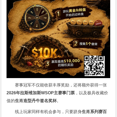
赛事冠军不仅能收获丰厚奖励，还将额外获得一张
2026
年拉斯维加斯
WSOP
主赛事门票
，以及极具收藏价
值的
生肖造型丹牛签名奖杯
。
线上玩家同样有机会参与，只要跻身
生肖系列赛百