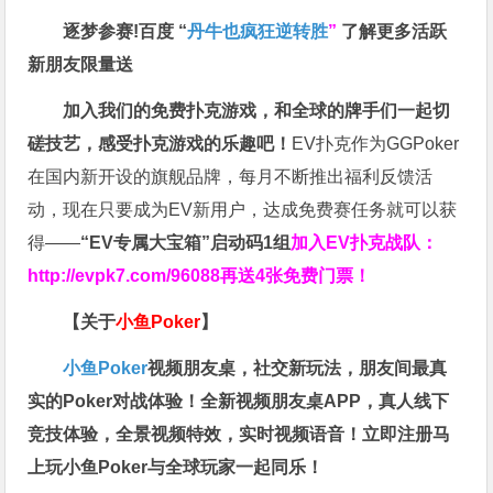
逐梦参赛!百度 “
丹牛也疯狂逆转胜
”
了解更多
活跃
新朋友限量送
加入我们的免费扑克游戏，和全球的牌手们一起切
磋技艺，感受扑克游戏的乐趣吧！
EV扑克作为GGPoker
在国内新开设的旗舰品牌，每月不断推出福利反馈活
动，现在只要成为EV新用户，达成免费赛任务就可以获
得——
“EV专属大宝箱”启动码1组
加入EV扑克战队：
http://evpk7.com/96088
再送4张免费门票！
【关于
小鱼Poker
】
小鱼Poker
视频朋友桌，社交新玩法，朋友间最真
实的Poker对战体验！全新视频朋友桌APP，真人线下
竞技体验，全景视频特效，实时视频语音！立即注册马
上玩小鱼Poker与全球玩家一起同乐！