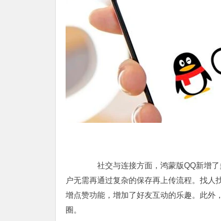
社交与连接方面，鸿蒙版QQ新增了多
户无需再通过复杂的保存再上传流程。找人
增点赞功能，增加了好友互动的乐趣。此外，
圈。