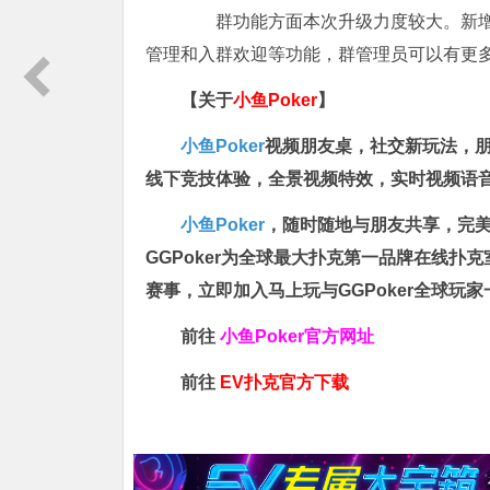
群功能方面本次升级力度较大。新增
管理和入群欢迎等功能，群管理员可以有更
【关于
小鱼Poker
】
小鱼Poker
视频朋友桌，社交新玩法，朋
线下竞技体验，全景视频特效，实时视频语音
小鱼Poker
，随时随地与朋友共享，完美
GGPoker为全球最大扑克第一品牌在线扑
赛事，立即加入马上玩与GGPoker全球玩
前往
小鱼Poker官方网址
前往
EV扑克官方下载