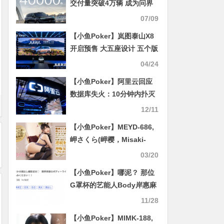
交付量突破4万辆 成为问界
品牌销量主力
07/09
【小鱼Poker】岚图泰山X8
开启预售 大五座设计 五个版
本30.29万元起
04/24
【小鱼Poker】阿里云回应
数据库失火：10分钟内扑灭
未造成损失
12/11
【小鱼Poker】MEYD-686,
岬さくら(岬樱，Misaki-
Sakura)最新作品
03/20
2020/07/13发布！
【小鱼Poker】哪泥？ 那位
G罩杯的艺能人Body岸惠麻
（岸えま）被无码卖家捕获
11/28
了！
【小鱼Poker】MIMK-188,