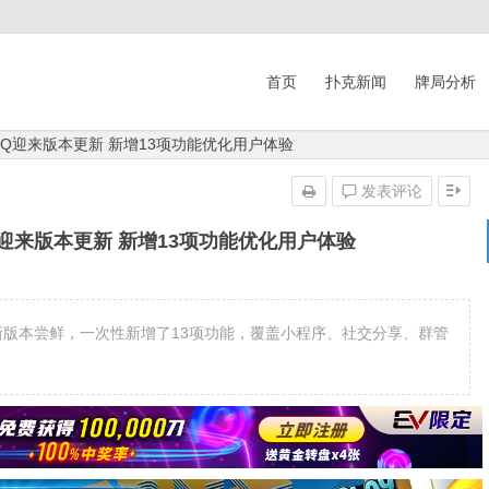
首页
扑克新闻
牌局分析
版QQ迎来版本更新 新增13项功能优化用户体验
发表评论
Q迎来版本更新 新增13项功能优化用户体验
本尝鲜，一次性新增了13项功能，覆盖小程序、社交分享、群管