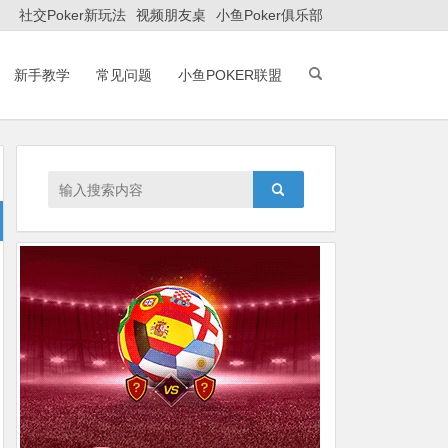
社交Poker新玩法
视频朋友桌
小鱼Poker俱乐部
新手教学
常见问题
小鱼POKER联盟