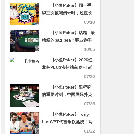
【小鱼Poker】同一手
牌三次被喊倒计时，过度长
考引众怒
09/18
【小鱼Poker】话题 | 最
糟糕的bad bea？职业选手
分析涉及400万美元的疯狂
10/05
手牌
【小鱼Poker】2026红
龙杯PLUS济州站主赛FT诞
生！白俄罗斯黑马910万领
07/20
跑，九强决战明日打响
【小鱼Poker】里程碑
的重要时刻，中国国际扑克
品牌TJPT即将闪耀世界
07/25
【小鱼Poker】Tony
Lin WPT代言争议延烧！两
位职业牌手宣布退出WPT
01/22