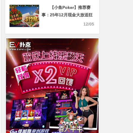
Global
【小鱼Poker】推荐赛
事：25年12月现金大放送狂
撒1,200万美金！
12/05