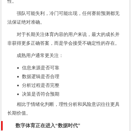
性。
强队可能失利，冷门可能出现，任何赛前预测都无
法保证绝对准确。
对于长期关注体育内容的用户来说，最大的成长并
非获得更多正确答案，而是学会接受不确定性的存在。
成熟用户通常更关注：
信息来源是否可靠
数据逻辑是否合理
分析过程是否完整
决策是否符合预期
相比于情绪化判断，理性分析和风险意识往往更具
长期价值。
数字体育正在进入“数据时代”