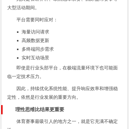
大型活动期间。
平台需要同时应对：
海量访问请求
高频数据更新
多终端同步需求
实时互动场景
即使是行业头部平台，在极端流量环境下也可能面
临一定技术压力。
因此，持续优化系统性能、提升响应效率和增强稳
定性，依然是行业发展的重要方向。
理性思维比结果更重要
体育赛事最吸引人的地方之一，就是它充满不确定