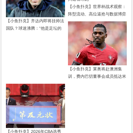
【小鱼扑克】世界杯战术观察：
阵型流动、高位逼抢与数据博弈
【小鱼扑克】齐达内即将挂帅法
——现代足球早已不是22个人追
国队？球迷沸腾：“他是足坛的
着球跑
迈克尔·杰克逊”
【小鱼扑克】莱奥将赴澳洲集
训，费内巴切董事会成员抵达米
兰谈判
【小鱼扑克】2026年CBA选秀