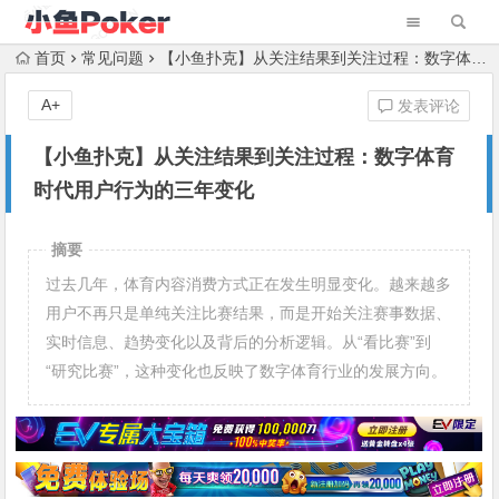
首页
常见问题
【小鱼扑克】从关注结果到关注过程：数字体育时代用户行为的三年变化
A+
发表评论
【小鱼扑克】从关注结果到关注过程：数字体育
时代用户行为的三年变化
摘要
过去几年，体育内容消费方式正在发生明显变化。越来越多
用户不再只是单纯关注比赛结果，而是开始关注赛事数据、
实时信息、趋势变化以及背后的分析逻辑。从“看比赛”到
“研究比赛”，这种变化也反映了数字体育行业的发展方向。