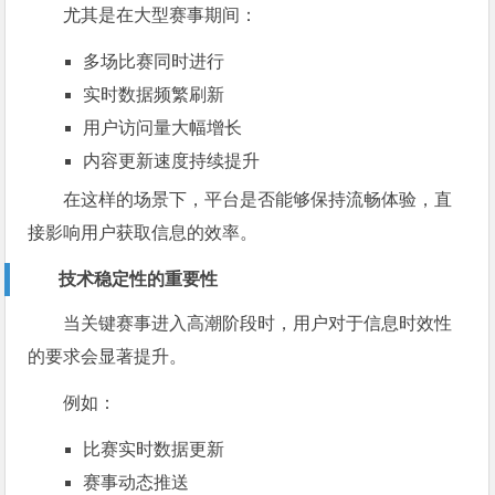
尤其是在大型赛事期间：
多场比赛同时进行
实时数据频繁刷新
用户访问量大幅增长
内容更新速度持续提升
在这样的场景下，平台是否能够保持流畅体验，直
接影响用户获取信息的效率。
技术稳定性的重要性
当关键赛事进入高潮阶段时，用户对于信息时效性
的要求会显著提升。
例如：
比赛实时数据更新
赛事动态推送