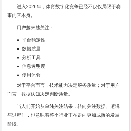
进入2026年，体育数字化竞争已经不仅仅局限于赛
事内容本身。
用户越来越关注：
平台稳定性
数据质量
分析工具
信息透明度
使用体验
对于平台而言，技术能力决定服务质量；对于用户
而言，数据认知决定判断质量。
当人们开始从单纯关注结果，转向关注数据、逻辑
与过程时，也意味着整个行业正在走向更加成熟的发展
阶段。