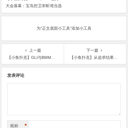
大会落幕：宝岛控卫宋昕澔当选
状元，18人中选创历史新低
为“正文底部小工具”添加小工具
上一篇
下一篇
【小鱼扑克】GLI与BMM认证意味着什么？解读数字娱乐平台背后的公平性与技术合规体系
【小鱼扑克】从追求结果到管理风险：数字体育时代用户思维正在发生变化
文
发表评论
章
导
航
*
昵称