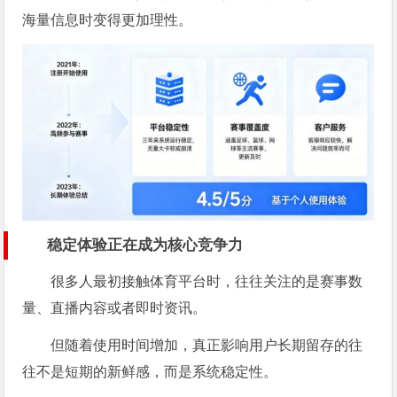
海量信息时变得更加理性。
稳定体验正在成为核心竞争力
很多人最初接触体育平台时，往往关注的是赛事数
量、直播内容或者即时资讯。
但随着使用时间增加，真正影响用户长期留存的往
往不是短期的新鲜感，而是系统稳定性。