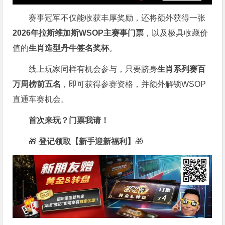
赛事冠军不仅能收获丰厚奖励，还将额外获得一张
2026
年拉斯维加斯
WSOP
主赛事门票
，以及极具收藏价
值的
生肖造型丹牛签名奖杯
。
线上玩家同样有机会参与，只要跻身
生肖系列赛百
万周榜前五名
，即可获得参赛资格，并额外解锁WSOP
直通车赛机会。
首次来玩？门票我请！
🎁
登记领取【新手迎新福利】
🎁