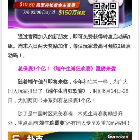
通过官网加入的新朋友，即可免费获得转盘启动码1
组。周末六日两天奖励加倍，每位玩家最高可领取2组启
动码！
。
总保底1个亿！
《端午生肖狂欢赛》重磅来袭
随着端午佳节即将来临，今年
和往常一样，为广大
国人玩家推出了
《端午生肖狂欢赛》
，时间6月14日-28
日，为期两周带来系列赛总保底
1
个亿
！
除了是中国时区完美赛程、常规生肖赛奖励提升
外，重点高潮“
端午粽霸赛
”还有国人专享双重加码福利！