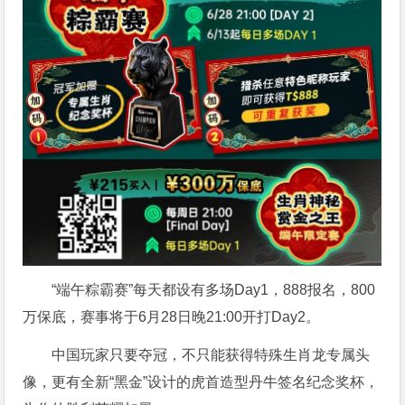
“端午粽霸赛”每天都设有多场Day1，888报名，800
万保底，赛事将于6月28日晚21:00开打Day2。
中国玩家只要夺冠，不只能获得特殊生肖龙专属头
像，更有全新“黑金”设计的虎首造型丹牛签名纪念奖杯，