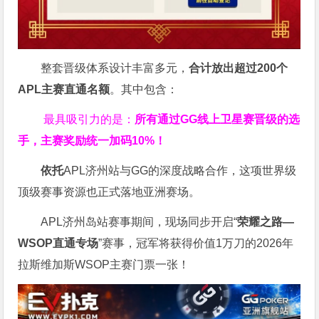
整套晋级体系设计丰富多元，
合计放出
超过200个
APL主赛直通名额
。其中包含：
最具吸引力的是：
所有通过
GG
线上卫星赛晋级的选
手，主赛奖励统一加码
10%
！
依托
APL济州站与GG的深度战略合作，这项世界级
顶级赛事资源也正式落地亚洲赛场。
APL济州岛站赛事期间，现场同步开启“
荣耀之路
—
WSOP
直通专场
”赛事，冠军将获得价值1万刀的2026年
拉斯维加斯WSOP主赛门票一张！