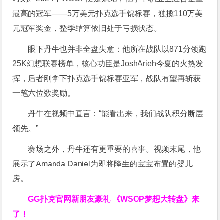
最高的冠军——5万美元扑克选手锦标赛，独揽110万美
元冠军奖金，整季结算依旧处于亏损状态。
眼下丹牛也并非全盘失意：他所在战队以871分领跑
25K幻想联赛榜单，核心功臣是JoshArieh今夏的火热发
挥，后者刚拿下扑克选手锦标赛亚军，战队有望再斩获
一笔六位数奖励。
丹牛在视频中直言：“能看出来，我们战队积分断层
领先。”
赛场之外，丹牛还有更重要的喜事。视频末尾，他
展示了Amanda Daniel为即将降生的宝宝布置的婴儿
房。
GG扑克官网新朋友豪礼
《WSOP梦想大转盘》来
了！