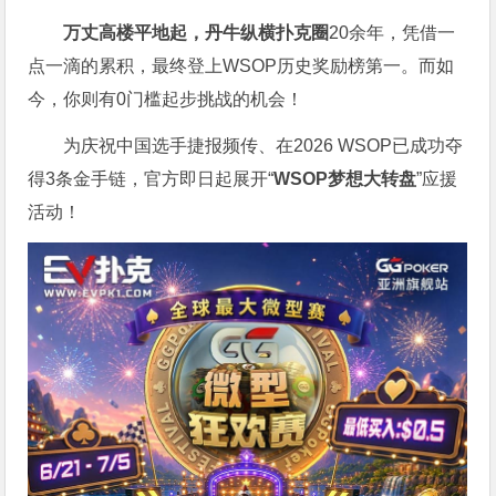
万丈高楼平地起，丹牛纵横扑克圈
20余年，凭借一
点一滴的累积，最终登上WSOP历史奖励榜第一。而如
今，你则有0门槛起步挑战的机会！
为庆祝中国选手捷报频传、在2026 WSOP已成功夺
得3条金手链，官方即日起展开“
WSOP
梦想大转盘
”应援
活动！