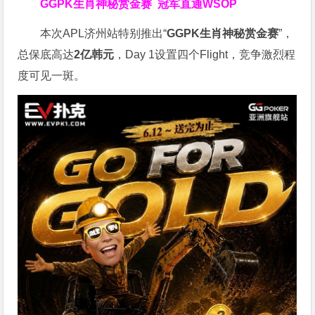
GGPK生肖神秘赏金赛
冠军直通WSOP
本次APL济州站特别推出“
GGPK
生肖神秘赏金赛
”，
总保底高达
2
亿韩元
，Day 1设置四个Flight，竞争激烈程
度可见一斑。