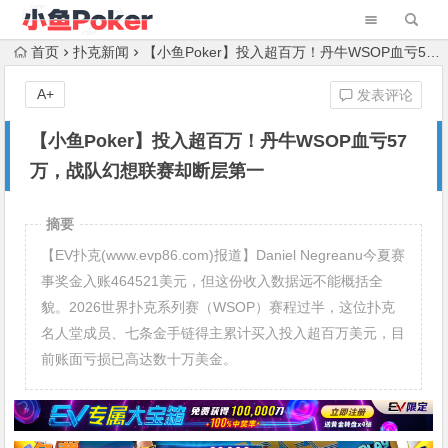
首页
扑克新闻
【小鱼Poker】投入超百万！丹牛WSOP血亏57万，战队幻想联赛却断层第一
A+
发表评论
【小鱼Poker】投入超百万！丹牛WSOP血亏57
万，战队幻想联赛却断层第一
摘要
【EV扑克(www.evp86.com)报道】Daniel Negreanu今夏赛
事奖金入账464521美元，但这份收入数据远不能概括全
貌。2026世界扑克系列赛（WSOP）赛程过半，这位扑克
名人堂成员、七条金手链得主累计买入投入超百万美元，目
前账面亏损已高达数十万美金。