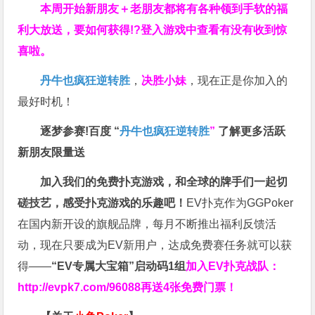
本周开始新朋友＋老朋友都将有各种领到手软的福
利大放送，要如何获得!?登入游戏中查看有没有收到惊
喜啦。
丹牛也疯狂逆转胜
，
决胜小妹
，现在正是你加入的
最好时机！
逐梦参赛!百度 “
丹牛也疯狂逆转胜
”
了解更多
活跃
新朋友限量送
加入我们的免费扑克游戏，和全球的牌手们一起切
磋技艺，感受扑克游戏的乐趣吧！
EV扑克作为GGPoker
在国内新开设的旗舰品牌，每月不断推出福利反馈活
动，现在只要成为EV新用户，达成免费赛任务就可以获
得——
“EV专属大宝箱”启动码1组
加入EV扑克战队：
http://evpk7.com/96088
再送4张免费门票！