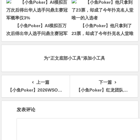
【小鱼Poker】AI模拟百万
【小鱼Poker】他只拿到了
次后得出华人选手问鼎主赛冠军
23票，却成了今年扑克名人堂唯
概率仅3%
一的入选者
为“正文底部小工具”添加小工具
上一篇
下一篇
【小鱼Poker】2026WSOP | 女士赛中国选手Lizhen Chen、孟瑶晋级48强
【小鱼Poker】红龙团队赛7月济州岛开战！红龙女子战队、雾都夜话、上古神灯确认出征
文
发表评论
章
导
航