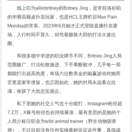
线上ID为allinbritney的Britney Jing，是常驻洛杉矶
的华裔高额桌扑克玩家，也是HCL王牌栏目Max Pain
Monday的常客。2023年6月她才正式登陆直播扑克赛
场，入行时间不算久，却凭着极致大胆的打法火速出
圈。
和很多稳中求进的职业牌手不同，Britney Jing入局
范围极广、打法松散激进、下手果断敢冲，几乎每一局
都能打出超高热度，单场六位数美金的输赢波动对她而
言更是家常便饭，也正因如此，她的对局永远看点拉
满，收获了大批忠实观众。
私下里她的社交人气也十分能打，Instagram粉丝超
7.2万，X账号粉丝也在持续暴涨，最有意思的是她的个
人简介标注职业为wild animal trainer（野生动物驯兽
师），不过目前没有任何实锤素材佐证这件事，真假成