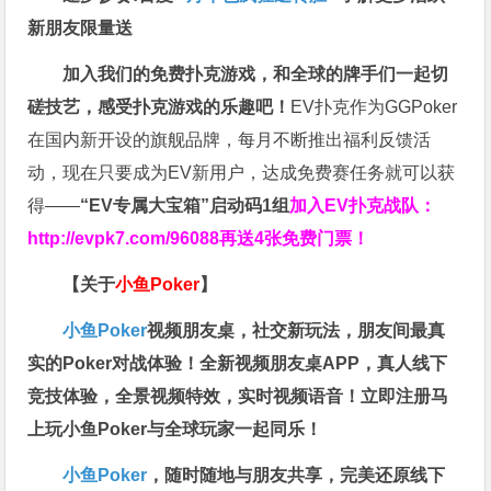
新朋友限量送
加入我们的免费扑克游戏，和全球的牌手们一起切
磋技艺，感受扑克游戏的乐趣吧！
EV扑克作为GGPoker
在国内新开设的旗舰品牌，每月不断推出福利反馈活
动，现在只要成为EV新用户，达成免费赛任务就可以获
得——
“EV专属大宝箱”启动码1组
加入EV扑克战队：
http://evpk7.com/96088
再送4张免费门票！
【关于
小鱼Poker
】
小鱼Poker
视频朋友桌，社交新玩法，朋友间最真
实的Poker对战体验！全新视频朋友桌APP，真人线下
竞技体验，全景视频特效，实时视频语音！立即注册马
上玩小鱼Poker与全球玩家一起同乐！
小鱼Poker
，随时随地与朋友共享，完美还原线下