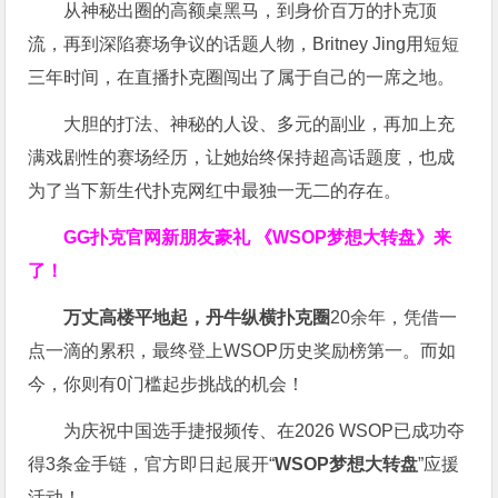
从神秘出圈的高额桌黑马，到身价百万的扑克顶
流，再到深陷赛场争议的话题人物，Britney Jing用短短
三年时间，在直播扑克圈闯出了属于自己的一席之地。
大胆的打法、神秘的人设、多元的副业，再加上充
满戏剧性的赛场经历，让她始终保持超高话题度，也成
为了当下新生代扑克网红中最独一无二的存在。
GG扑克官网新朋友豪礼
《WSOP梦想大转盘》来
了！
万丈高楼平地起，丹牛纵横扑克圈
20余年，凭借一
点一滴的累积，最终登上WSOP历史奖励榜第一。而如
今，你则有0门槛起步挑战的机会！
为庆祝中国选手捷报频传、在2026 WSOP已成功夺
得3条金手链，官方即日起展开“
WSOP
梦想大转盘
”应援
活动！