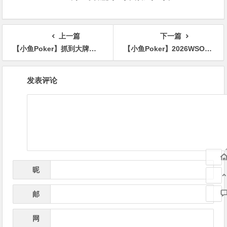
上一篇
下一篇
【小鱼Poker】抓到大牌底池却很小？你不是运气差，是价值没拿够
【小鱼Poker】2026WSOP | 女士赛中国选手Lizhen Chen、孟瑶晋级48强
文
发表评论
章
导
航
昵
*
称
邮
*
箱
网