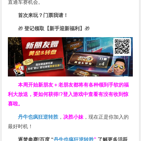
直通车赛机会。
首次来玩？门票我请！
🎁
登记领取【新手迎新福利】
🎁
本周开始新朋友＋老朋友都将有各种领到手软的福
利大放送，要如何获得!?登入游戏中查看有没有收到惊
喜啦。
丹牛也疯狂逆转胜
，
决胜小妹
，现在正是你加入的
最好时机！
逐梦参赛!百度 “
丹牛也疯狂逆转胜
”
了解更多
活跃