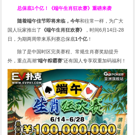
总保底1个亿！
《端午生肖狂欢赛》重磅来袭
随着端午佳节即将来临，今年
和往常一样，为广大
国人玩家推出了
《端午生肖狂欢赛》
，时间6月14日-28
日，为期两周带来系列赛总保底
1
个亿
！
除了是中国时区完美赛程、常规生肖赛奖励提升
外，重点高潮“
端午粽霸赛
”还有国人专享双重加码福利！