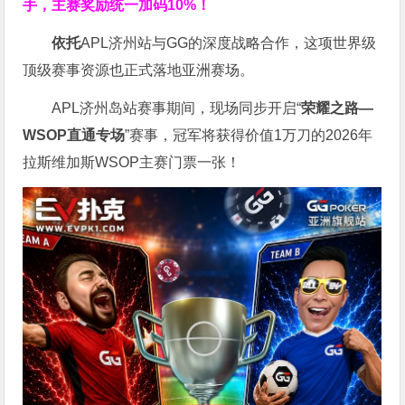
手，主赛奖励统一加码
10%
！
依托
APL济州站与GG的深度战略合作，这项世界级
顶级赛事资源也正式落地亚洲赛场。
APL济州岛站赛事期间，现场同步开启“
荣耀之路
—
WSOP
直通专场
”赛事，冠军将获得价值1万刀的2026年
拉斯维加斯WSOP主赛门票一张！