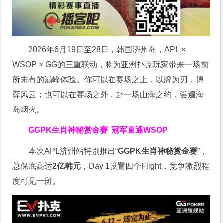
2026年6月19日至28日，韩国济州岛，APL ×
WSOP × GG的三重联动，将为亚洲扑克玩家带来一场前
所未有的巅峰体验。
你可以在赛场之上，以牌为刃，博
弈风云；也可以在赛场之外，赴一场山海之约，尝遍海
岛烟火。
GGPK生肖神秘赏金赛
冠军直通WSOP
本次APL济州站特别推出“
GGPK
生肖神秘赏金赛
”，
总保底高达
2
亿韩元
，Day 1设置四个Flight，竞争激烈程
度可见一斑。