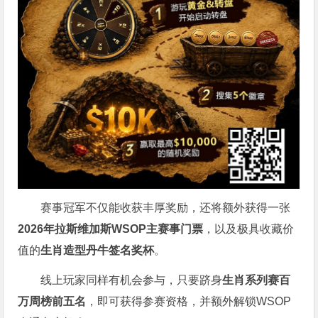
赛事冠军不仅能收获丰厚奖励，还将额外获得一张
2026
年拉斯维加斯
WSOP
主赛事门票
，以及极具收藏价
值的
生肖造型丹牛签名奖杯
。
线上玩家同样有机会参与，只要跻身
生肖系列赛百
万周榜前五名
，即可获得参赛资格，并额外解锁WSOP