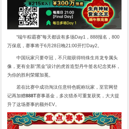
“端午粽霸赛”每天都设有多场Day1，888报名，800
万保底，赛事将于6月28日晚21:00开打Day2。
中国玩家只要夺冠，不只能获得特殊生肖龙专属头
像，更有全新“黑金”设计的虎首造型丹牛签名纪念奖杯，
为你的胜利荣耀加冕。
若在比赛中成功淘汰任意特色昵称玩家，至官网登
记再加赠
888T
赛事基金，多次猎杀可重复获奖，大大提
升了这场赛事的额外EV。