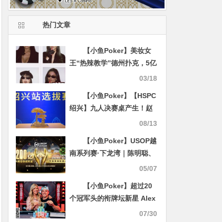
热门文章
【小鱼Poker】美妆女
王“热辣教学”德州扑克，5亿
粉丝瞬间“入局”！
03/18
【小鱼Poker】【HSPC
绍兴】九人决赛桌产生！赵
威领衔众人明日争夺冠军奖
08/13
杯！
【小鱼Poker】USOP越
南系列赛·下龙湾｜陈明聪、
胡金龙确认出席豪客赛系
05/07
列，与您一起并肩作战，为
【小鱼Poker】超过20
国争光！
个冠军头的衔牌坛新星 Alex
Foxen
07/30