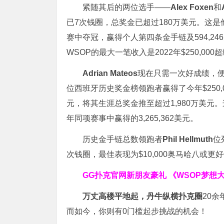
紧随其后的两位选手——
Alex Foxen
和
已7次钱圈，总奖金已超过180万美元。这是
赛中夺冠，赢得个人第四条金手链及594,24
WSOP的最大一笔收入是2022年$250,000
Adrian Mateos
现在只需一次好成绩，便
位西班牙历史奖金榜领跑者赢得了今年$250,0
元，将其生涯总奖金推至超过1,980万美元
年同项赛事中赢得的3,265,362美元。
历史金手链总数领跑者
Phil Hellmuth
位
次钱圈，最佳表现为$10,000奥马哈八或更
GG扑克官网新朋友豪礼
《WSOP梦想
万丈高楼平地起，丹牛纵横扑克圈
20
而如今，你则有0门槛起步挑战的机会！