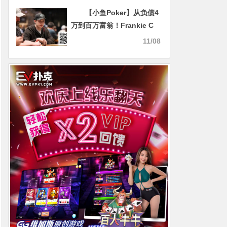
开业赛定档12月1日至3日
【小鱼Poker】从负债4
万到百万富翁！Frankie C
的惊天逆袭，CoinMasters
11/08
金币赛助你圆职业扑克梦！