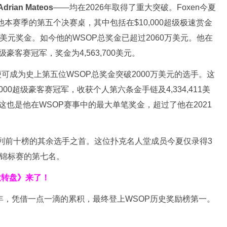
Adrian Mateos
——均在2026年取得了重大突破。Foxen今夏
他本赛季的第五个决赛桌，其中包括在$10,000超级极速赏金
6美元奖金。如今他的WSOP总奖金已超过2060万美元。他在
超级豪客赛冠军，奖金为4,563,700美元。
可成为史上第五位WSOP总奖金突破2000万美元的选手。这
00超级豪客赛冠军，收获个人第六条金手链及4,334,411美
。这也是他在WSOP赛事中的最大单笔奖金，超过了他在2021
列前十榜的其余选手之首。这位扑克名人堂成员今夏仅录得3
好锦标赛的第七名。
大转盘》来了！
余年，凭借一点一滴的累积，最终登上WSOP历史奖励榜第一。