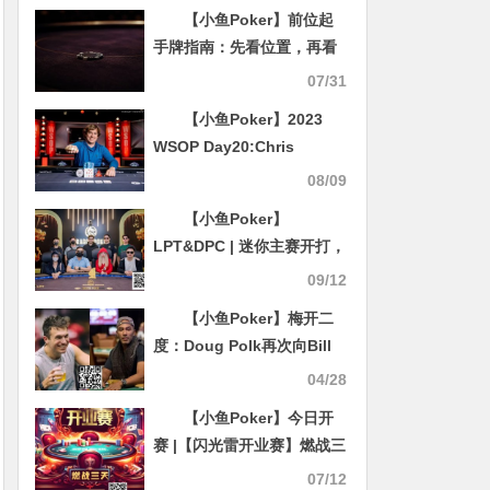
【小鱼Poker】前位起
手牌指南：先看位置，再看
底牌
07/31
【小鱼Poker】2023
WSOP Day20:Chris
Brewer获得$250k超级豪客
08/09
赛冠军；Jungleman以终结
【小鱼Poker】
者造型现身赛场
LPT&DPC | 迷你主赛开打，
A/B组参赛人次540人，68人
09/12
晋级，国人再拿两座冠军奖
【小鱼Poker】梅开二
杯，9月9日新增一场豪客赛
度：Doug Polk再次向Bill
Perkins发起20万美元减体
04/28
脂挑战
【小鱼Poker】今日开
赛 |【闪光雷开业赛】燃战三
天！广州闪光雷智竞运动馆
07/12