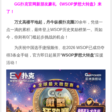
GG扑克官网新朋友豪礼
《WSOP梦想大转盘》来
了！
万丈高楼平地起，丹牛纵横扑克圈
20余年，凭借一
点一滴的累积，最终登上WSOP历史奖励榜第一。而如
今，你则有0门槛起步挑战的机会！
为庆祝中国选手捷报频传、在2026 WSOP已成功夺
得3条金手链，官方即日起展开“
WSOP
梦想大转盘
”应援
活动！