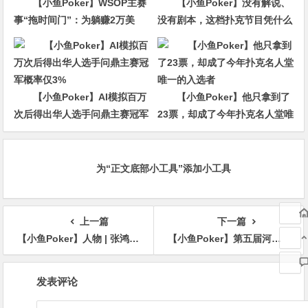
【小鱼Poker】WSOP主赛
【小鱼Poker】没有解说、
事“拖时间门”：为躺赚2万美
没有剧本，这档扑克节目凭什么
金，他磨了整整17分钟
杀回CBS黄金档？
【小鱼Poker】AI模拟百万
【小鱼Poker】他只拿到了
次后得出华人选手问鼎主赛冠军
23票，却成了今年扑克名人堂唯
概率仅3%
一的入选者
为“正文底部小工具”添加小工具
上一篇
下一篇
【小鱼Poker】人物 | 张鸿皓——牌桌旁的运筹学者：偶然的冠军，必然的理性主义者
【小鱼Poker】第五届河海杯｜美女选手夏瑾萱/徐田田遭遇KK阻击成主赛双泡沫平分奖励，薄凯携巨大优势领跑九人决赛桌，冠军诞生在即！
文
发表评论
章
导