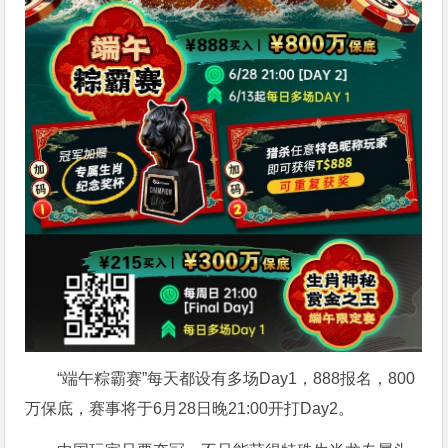
“端午粽霸赛”每天都设有多场Day1，888报名，800
万保底，赛事将于6月28日晚21:00开打Day2。