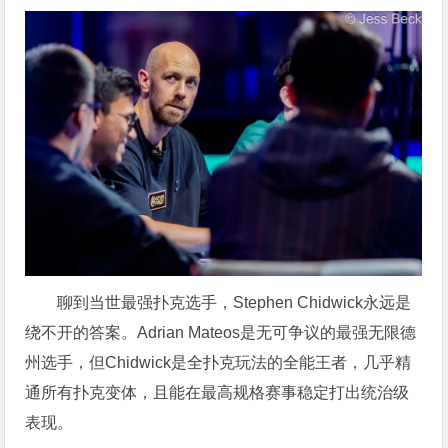
聊到当世最强扑克选手，Stephen Chidwick永远是
绕不开的答案。Adrian Mateos是无可争议的最强无限德
州选手，但Chidwick是全扑克玩法的全能王者，几乎精
通所有扑克变体，且能在最高规格赛事稳定打出统治级
表现。