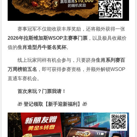
赛事冠军不仅能收获丰厚奖励，还将额外获得一张
2026
年拉斯维加斯
WSOP
主赛事门票
，以及极具收藏价
值的
生肖造型丹牛签名奖杯
。
线上玩家同样有机会参与，只要跻身
生肖系列赛百
万周榜前五名
，即可获得参赛资格，并额外解锁WSOP
直通车赛机会。
首次来玩？门票我请！
🎁
登记领取【新手迎新福利】
🎁