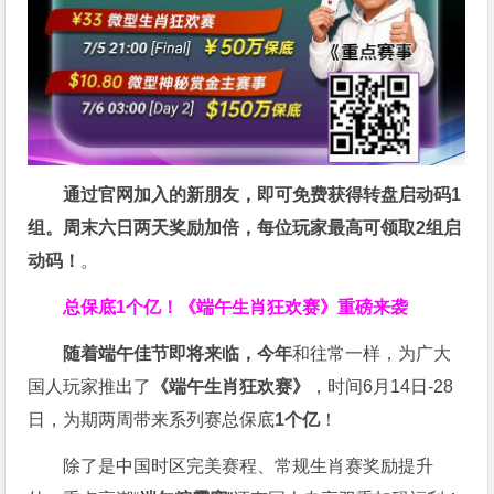
通过官网加入的新朋友，即可免费获得转盘启动码1
组。周末六日两天奖励加倍，每位玩家最高可领取2组启
动码！
。
总保底1个亿！
《端午生肖狂欢赛》重磅来袭
随着端午佳节即将来临，今年
和往常一样，为广大
国人玩家推出了
《端午生肖狂欢赛》
，时间6月14日-28
日，为期两周带来系列赛总保底
1
个亿
！
除了是中国时区完美赛程、常规生肖赛奖励提升