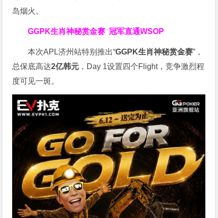
岛烟火。
GGPK生肖神秘赏金赛
冠军直通WSOP
本次APL济州站特别推出“
GGPK
生肖神秘赏金赛
”，
总保底高达
2
亿韩元
，Day 1设置四个Flight，竞争激烈程
度可见一斑。