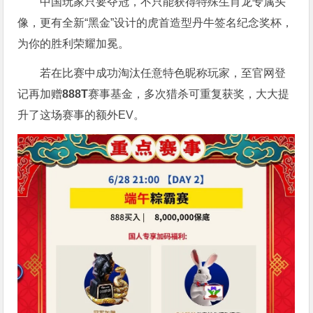
中国玩家只要夺冠，不只能获得特殊生肖龙专属头
像，更有全新“黑金”设计的虎首造型丹牛签名纪念奖杯，
为你的胜利荣耀加冕。
若在比赛中成功淘汰任意特色昵称玩家，至官网登
记再加赠
888T
赛事基金，多次猎杀可重复获奖，大大提
升了这场赛事的额外EV。