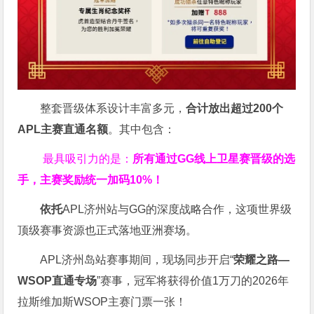
整套晋级体系设计丰富多元，
合计放出
超过200个
APL主赛直通名额
。其中包含：
最具吸引力的是：
所有通过
GG
线上卫星赛晋级的选
手，主赛奖励统一加码
10%
！
依托
APL济州站与GG的深度战略合作，这项世界级
顶级赛事资源也正式落地亚洲赛场。
APL济州岛站赛事期间，现场同步开启“
荣耀之路
—
WSOP
直通专场
”赛事，冠军将获得价值1万刀的2026年
拉斯维加斯WSOP主赛门票一张！