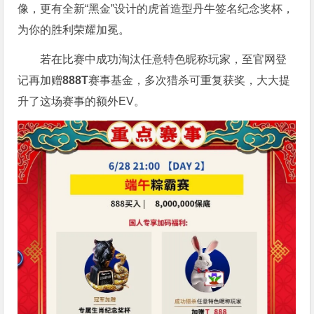
像，更有全新“黑金”设计的虎首造型丹牛签名纪念奖杯，
为你的胜利荣耀加冕。
若在比赛中成功淘汰任意特色昵称玩家，至官网登
记再加赠
888T
赛事基金，多次猎杀可重复获奖，大大提
升了这场赛事的额外EV。