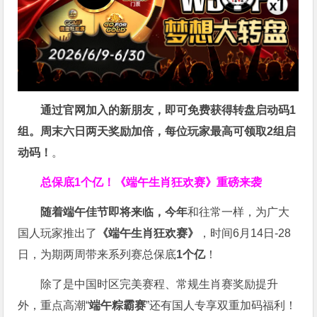
通过官网加入的新朋友，即可免费获得转盘启动码1
组。周末六日两天奖励加倍，每位玩家最高可领取2组启
动码！
。
总保底1个亿！
《端午生肖狂欢赛》重磅来袭
随着端午佳节即将来临，今年
和往常一样，为广大
国人玩家推出了
《端午生肖狂欢赛》
，时间6月14日-28
日，为期两周带来系列赛总保底
1
个亿
！
除了是中国时区完美赛程、常规生肖赛奖励提升
外，重点高潮“
端午粽霸赛
”还有国人专享双重加码福利！