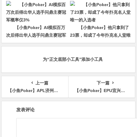
金，他磨了整整17分钟
杀回CBS黄金档？
【小鱼Poker】AI模拟百万
【小鱼Poker】他只拿到了
次后得出华人选手问鼎主赛冠军
23票，却成了今年扑克名人堂唯
概率仅3%
一的入选者
为“正文底部小工具”添加小工具
上一篇
下一篇
【小鱼Poker】APL济州岛｜泡沫的绝地反击！GG扑克生肖神秘赏金赛423人次参赛63人晋级，WSOP主赛门票明日开奖，直通车即将发动速来上车！
【小鱼Poker】EPU宜兴站第四日 | 主赛首轮圆满收官！683人参赛168人突围，陈基恩、张恒之分揽C/D组CL
文
发表评论
章
导
航