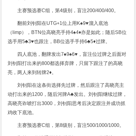
主赛预选赛C组，第4级别，盲注200/400/400。
翻前刘钊阳在UTG+1位上用K♠️9♥️溜入底池
（limp），BTN位高晓亮手持4♠️4♦️亦是如此；随后SB位
选手用5♣️3♥️也跟注，BB位选手手持6♣️5♦️过牌。
四人底池，翻牌发出7♠️9♠️6♥️，盲注位过牌之后面对
刘钊阳打出来的800都选择弃牌，只留下跟注了的高晓
亮，两人来到转牌2♦️。
刘钊阳在这条街选择先过牌，然后跟注了高晓亮主
动打出来的1200，随后河牌A♣️发出。刘钊阳继续过牌，
高晓亮诈唬打出3000，刘钊阳思考后决定跟注并成功抓
鸡收下底池。
主赛预选赛C组，第8级别，盲注500/1000/1000。