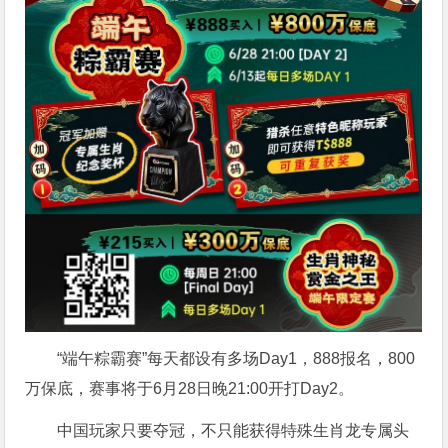
“端午粽霸赛”每天都设有多场Day1，888报名，800
万保底，赛事将于6月28日晚21:00开打Day2。
中国玩家只要夺冠，不只能获得特殊生肖龙专属头