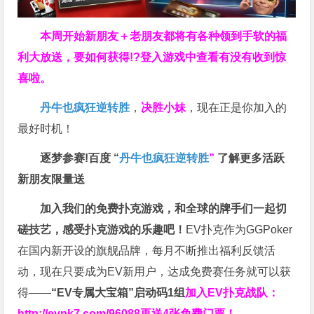
本周开始新朋友＋老朋友都将有各种领到手软的福
利大放送，要如何获得!?登入游戏中查看有没有收到惊
喜啦。
丹牛也疯狂逆转胜
，
决胜小妹
，现在正是你加入的
最好时机！
逐梦参赛!百度 “
丹牛也疯狂逆转胜
”
了解更多
活跃
新朋友限量送
加入我们的免费扑克游戏，和全球的牌手们一起切
磋技艺，感受扑克游戏的乐趣吧！
EV扑克作为GGPoker
在国内新开设的旗舰品牌，每月不断推出福利反馈活
动，现在只要成为EV新用户，达成免费赛任务就可以获
得——
“EV专属大宝箱”启动码1组
加入EV扑克战队：
http://evpk7.com/96088
再送4张免费门票！