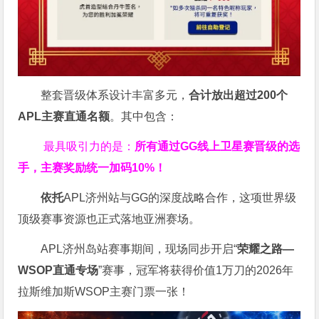
整套晋级体系设计丰富多元，
合计放出
超过200个
APL主赛直通名额
。其中包含：
最具吸引力的是：
所有通过
GG
线上卫星赛晋级的选
手，主赛奖励统一加码
10%
！
依托
APL济州站与GG的深度战略合作，这项世界级
顶级赛事资源也正式落地亚洲赛场。
APL济州岛站赛事期间，现场同步开启“
荣耀之路
—
WSOP
直通专场
”赛事，冠军将获得价值1万刀的2026年
拉斯维加斯WSOP主赛门票一张！