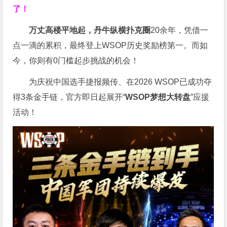
了！
万丈高楼平地起，丹牛纵横扑克圈
20余年，凭借一
点一滴的累积，最终登上WSOP历史奖励榜第一。而如
今，你则有0门槛起步挑战的机会！
为庆祝中国选手捷报频传、在2026 WSOP已成功夺
得3条金手链，官方即日起展开“
WSOP
梦想大转盘
”应援
活动！