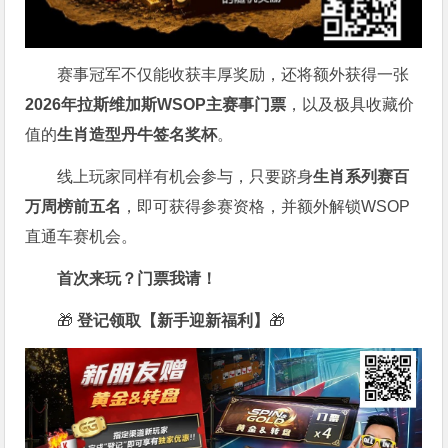
赛事冠军不仅能收获丰厚奖励，还将额外获得一张
2026
年拉斯维加斯
WSOP
主赛事门票
，以及极具收藏价
值的
生肖造型丹牛签名奖杯
。
线上玩家同样有机会参与，只要跻身
生肖系列赛百
万周榜前五名
，即可获得参赛资格，并额外解锁WSOP
直通车赛机会。
首次来玩？门票我请！
🎁
登记领取【新手迎新福利】
🎁