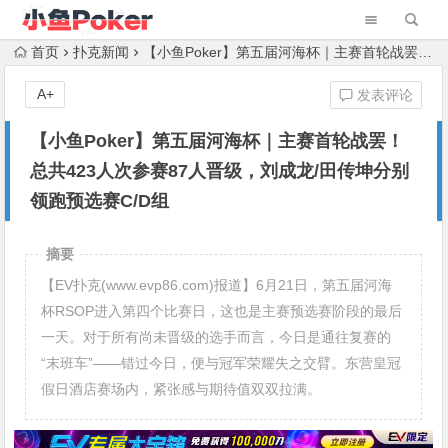
首页
扑克新闻
【小鱼Poker】第五届河海杯｜主赛首轮战罢！总共423人次参赛87人晋级，刘成龙/田传坤分别领跑预选赛C/D组
A+
发表评论
【小鱼Poker】第五届河海杯｜主赛首轮战罢！
总共423人次参赛87人晋级，刘成龙/田传坤分别
领跑预选赛C/D组
摘要
【EV扑克(www.evp86.com)报道】6月21日，第五届河海
杯RSOP进入第四个比赛日，这也是主赛预选赛阶段的最后
一天。对于所有尚未晋级的选手而言，今日是通往复赛的
“末班车”——错过今日，便与冠军荣耀失之交臂。东营皇冠
假日酒店赛场内，紧张感与期待值双双拉满。