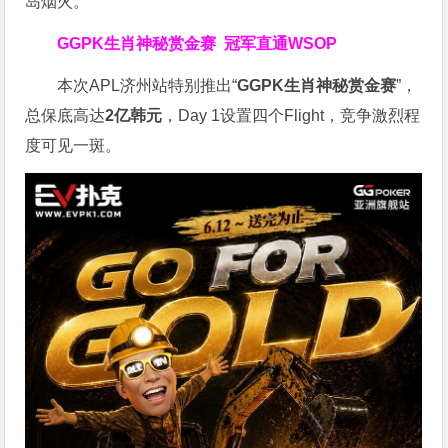
岛烟火。
GGPK生肖神秘赏金赛
冠军直通WSOP
本次APL济州站特别推出“
GGPK
生肖神秘赏金赛
”，
总保底高达
2
亿韩元
，Day 1设置四个Flight，竞争激烈程
度可见一斑。