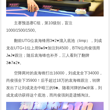
主赛预选赛C组，第10级别，盲注
1000/1500/1500。
翻前UTG位袁海锋用3♥️2♥️溜入底池（limp），刘成
龙在UTG+1位上用9♠️9♥️加注到4500，BTN位尚俊强用
J♠️J♥️跟注；随后袁海锋也补齐，三人看到了翻牌
3♣️7♠️2♦️。
空降两对的袁海锋打出16000，刘成龙全下34000，
尚俊强全下35900！后手超过18万的袁海锋跟注，转牌
发出了让刘成龙击中暗三的9♣️。随着河牌的8♠️掉落，刘
成龙成功获得这个底池，而尚俊强则是遗憾淘汰。