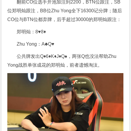
翻前CO位选手开池加注到2200，BTN位跟注，SB
位郑明灿跟注，BB位Zhu Yong全下16300记分牌；随后
CO位与BTN位都弃牌，后手超过30000的郑明灿跟注：
郑明灿：8♥️8♦️
Zhu Yong：A♣️Q♥️
公共牌发出Q♦️6♦️K♦️J♦️Q♠️，两张Q也没法帮助Zhu
Yong战胜单张成花的郑明灿，前者遗憾淘汰。