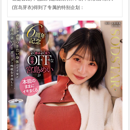
(宫岛芽衣)得到了专属的特别企划：