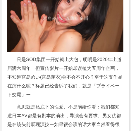
只是SOD集团一开始就出大包，明明是2020年出道
届满六周年，但宣传影片一开始却误植为五周年企画，
不知道宫岛めい(宫岛芽衣)会不会不开心？至于这支作品
在演什么呢？标题已经告诉了我们，就是「プライベー
ト交尾」ー
意思就是私底下的性爱、不是演给你看：我们都知
道日本AV都是有剧本的演出，导演会有要求、男女优都
是在镜头前展现演技ー如果很会演的话大家当然看得很