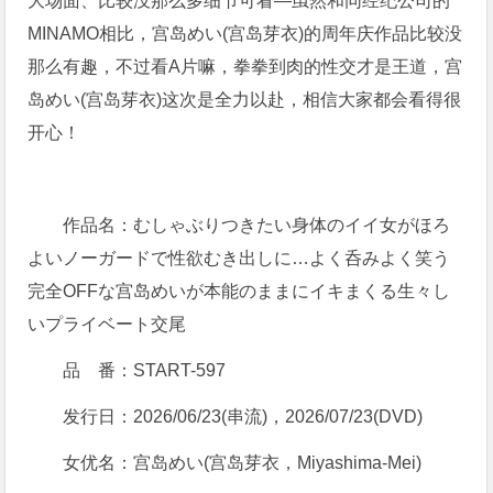
大场面、比较没那么多细节可看—虽然和同经纪公司的
MINAMO相比，宫岛めい(宫岛芽衣)的周年庆作品比较没
那么有趣，不过看A片嘛，拳拳到肉的性交才是王道，宫
岛めい(宫岛芽衣)这次是全力以赴，相信大家都会看得很
开心！
作品名：むしゃぶりつきたい身体のイイ女がほろ
よいノーガードで性欲むき出しに…よく呑みよく笑う
完全OFFな宫岛めいが本能のままにイキまくる生々し
いプライベート交尾
品 番：START-597
发行日：2026/06/23(串流)，2026/07/23(DVD)
女优名：宫岛めい(宫岛芽衣，Miyashima-Mei)