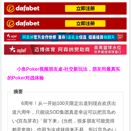
小鱼Poker视频朋友桌-社交新玩法，朋友间最真实
的Poker对战体验
摘要
6周年！从一开始100天限定出道到现在欢庆出
道六周年，只能说SOD集团真是幸运可以把宫岛め
い(宫岛芽衣)「留下来」(当然，很多朋友可能觉得
都是套路)，也因为这成就得来不易，所以宫岛めい