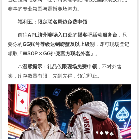
赛事的专业氛围与震撼赛场魅力。
福利五：限定联名周边免费申领
前往
APL济州赛场入口处
的
播客吧活动服务台
，只
要你的
GG账号
等级达到螃蟹及以上级别
，即可现场登记
领取
「WSOP × GG扑克官方联名外套」
。
⚠️
温馨提示
：礼品仅
限现场免费申领
，不对外售
卖，库存数量有限，先到先得，领完即止。