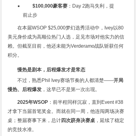
$100,000豪客赛
：Day 2跑马失利，提
前止步
在本届WSOP $25,000梦幻选秀活动中，Ivey以80
美元身价成为高顺位热门人选，足见市场对他实力的信
赖。但截至目前，他还未能为Verderamo战队斩获任何
积分。
慢热是剧本，后程爆发才是常态
不过，熟悉Phil Ivey赛场节奏的人都清楚——
开局
慢热、后程爆发
，这早已不是第一次出现。
2025年WSOP
：前半程同样沉寂，直到Event #38
才拿下当届首笔奖金。而就在同一周，他连闯两场决赛
桌；整届赛事下来，总计
四次跻身决赛桌
，延续了稳定
的竞技水准。