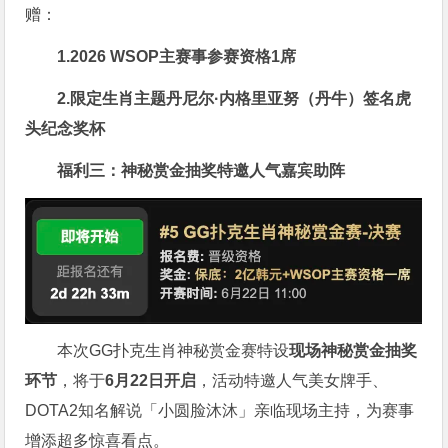
赠：
1.2026 WSOP主赛事参赛资格1席
2.限定生肖主题丹尼尔·内格里亚努（丹牛）签名虎
头纪念奖杯
福利三：神秘赏金抽奖特邀人气嘉宾助阵
本次GG扑克生肖神秘赏金赛特设
现场神秘赏金抽奖
环节
，将于
6月22日开启
，活动特邀人气美女牌手、
DOTA2知名解说「小圆脸沐沐」亲临现场主持，为赛事
增添超多惊喜看点。