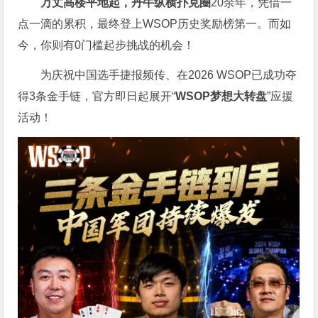
万丈高楼平地起，丹牛纵横扑克圈
20余年，凭借一
点一滴的累积，最终登上WSOP历史奖励榜第一。而如
今，你则有0门槛起步挑战的机会！
为庆祝中国选手捷报频传、在2026 WSOP已成功夺
得3条金手链，官方即日起展开“
WSOP
梦想大转盘
”应援
活动！