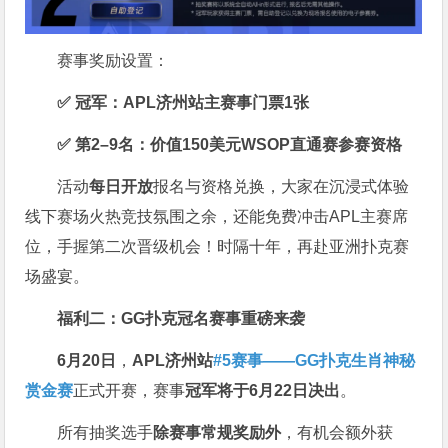
赛事奖励设置：
✅ 冠军：APL济州站主赛事门票1张
✅ 第2–9名：价值150美元WSOP直通赛参赛资格
活动
每日开放
报名与资格兑换，大家在沉浸式体验
线下赛场火热竞技氛围之余，还能免费冲击APL主赛席
位，手握第二次晋级机会！时隔十年，再赴亚洲扑克赛
场盛宴。
福利二：GG扑克冠名赛事重磅来袭
6月20日
，
APL济州站
#5赛事——GG扑克生肖神秘
赏金赛
正式开赛，赛事
冠军将于6月22日决出
。
所有抽奖选手
除赛事常规奖励外
，有机会额外获