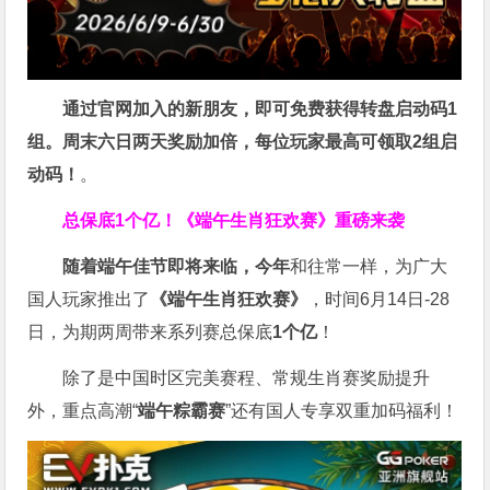
通过官网加入的新朋友，即可免费获得转盘启动码1
组。周末六日两天奖励加倍，每位玩家最高可领取2组启
动码！
。
总保底1个亿！
《端午生肖狂欢赛》重磅来袭
随着端午佳节即将来临，今年
和往常一样，为广大
国人玩家推出了
《端午生肖狂欢赛》
，时间6月14日-28
日，为期两周带来系列赛总保底
1
个亿
！
除了是中国时区完美赛程、常规生肖赛奖励提升
外，重点高潮“
端午粽霸赛
”还有国人专享双重加码福利！