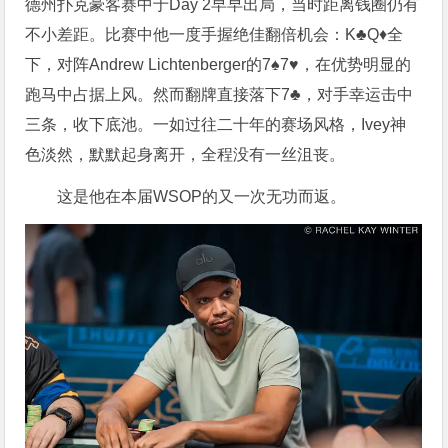
德州扑克豪客赛中于Day 2早早出局，当时距离钱圈仍有
不小差距。比赛中他一度手握绝佳翻倍机会：K♣Q♦全
下，对阵Andrew Lichtenberger的7♠7♥，在优势明显的
跑马中占据上风。然而翻牌直接落下7♣，对手幸运击中
三条，收下底池。一如过往二十年的赛场风格，Ivey神
色淡然，默默起身离开，全程没有一丝沮丧。
这是他在本届WSOP的又一次无功而返。