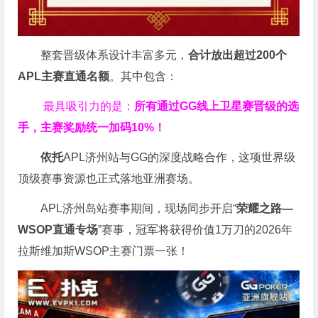
整套晋级体系设计丰富多元，
合计放出
超过200个
APL主赛直通名额
。其中包含：
最具吸引力的是：
所有通过
GG
线上卫星赛晋级的选
手，主赛奖励统一加码
10%
！
依托
APL济州站与GG的深度战略合作，这项世界级
顶级赛事资源也正式落地亚洲赛场。
APL济州岛站赛事期间，现场同步开启“
荣耀之路
—
WSOP
直通专场
”赛事，冠军将获得价值1万刀的2026年
拉斯维加斯WSOP主赛门票一张！