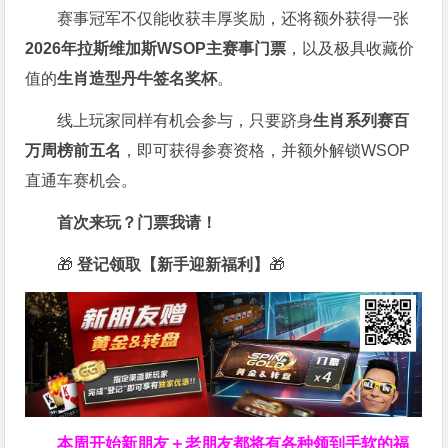
赛事冠军不仅能收获丰厚奖励，还将额外获得一张
2026
年拉斯维加斯
WSOP
主赛事门票
，以及极具收藏价
值的
生肖造型丹牛签名奖杯
。
线上玩家同样有机会参与，只要跻身
生肖系列赛百
万周榜前五名
，即可获得参赛资格，并额外解锁WSOP
直通车赛机会。
首次来玩？门票我请！
🎁
登记领取【新手迎新福利】
🎁
本周开始新朋友＋老朋友都将有各种领到手软的福