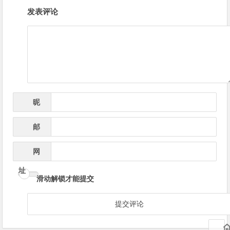
文
发表评论
章
导
航
昵
*
称
邮
*
箱
网
址
滑动解锁才能提交