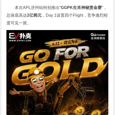
本次APL济州站特别推出“
GGPK
生肖神秘赏金赛
”，
总保底高达
2
亿韩元
，Day 1设置四个Flight，竞争激烈程
度可见一斑。