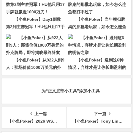
【小鱼Poker】Day1倒数
【小鱼Poker】当年横扫牌
第2到主赛冠军！HU他只用17手
桌的那批老玩家，如今怎么连鱼
牌就赢走1000万刀！
都打不过了
【小鱼Poker】从922人到9
【小鱼Poker】遇到这6种
人：那场价值1000万美元的扑
情况，弃牌才是让你长期盈利的
克牌局，即将揭晓最终答案
明智之举
为“正文底部小工具”添加小工具
上一篇
下一篇
【小鱼Poker】2026 WSOP $10万豪客赛决赛桌开打：丁彪冲击首条金手链，Nguyen领跑群雄
【小鱼Poker】Tony Lin兑现年初豪言，重新登顶GPI和POY全球扑克双榜！