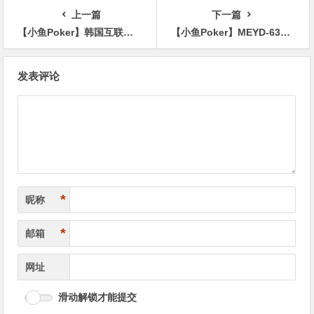
上一篇
下一篇
【小鱼Poker】韩国互联网巨头Kakao爆发大规模罢工 要求调整薪酬结构
【小鱼Poker】MEYD-630,桐谷まつり（桐谷茉莉）最新作品2020/11/13发布！
文
发表评论
章
导
航
*
昵称
*
邮箱
网址
滑动解锁才能提交