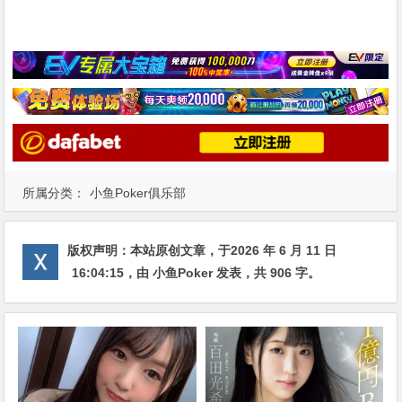
所属分类：
小鱼Poker俱乐部
版权声明：
本站原创文章，于2026 年 6 月 11 日
16:04:15
，由
小鱼Poker
发表，共 906 字。