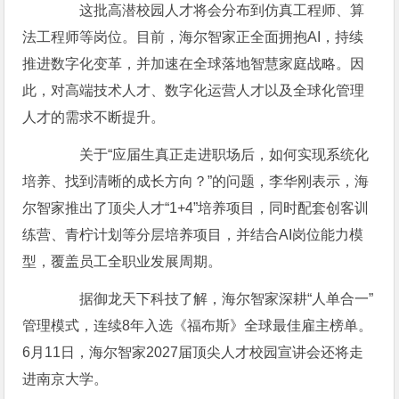
这批高潜校园人才将会分布到仿真工程师、算
法工程师等岗位。目前，海尔智家正全面拥抱AI，持续
推进数字化变革，并加速在全球落地智慧家庭战略。因
此，对高端技术人才、数字化运营人才以及全球化管理
人才的需求不断提升。
关于“应届生真正走进职场后，如何实现系统化
培养、找到清晰的成长方向？”的问题，李华刚表示，海
尔智家推出了顶尖人才“1+4”培养项目，同时配套创客训
练营、青柠计划等分层培养项目，并结合AI岗位能力模
型，覆盖员工全职业发展周期。
据御龙天下科技了解，海尔智家深耕“人单合一”
管理模式，连续8年入选《福布斯》全球最佳雇主榜单。
6月11日，海尔智家2027届顶尖人才校园宣讲会还将走
进南京大学。