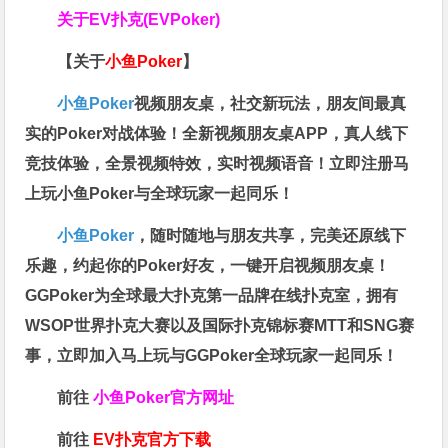
关于
EV扑克(EVPoker)
【关于
小鱼Poker
】
小鱼Poker
视频朋友桌，社交新玩法，朋友间最真
实的Poker对战体验！全新视频朋友桌APP，真人线下
竞技体验，全景视频特效，实时视频语音！立即注册马
上玩小鱼Poker与全球玩家一起同乐！
小鱼Poker
，随时随地与朋友共享，完美还原线下
乐趣，约起你的Poker好友，一键开启视频朋友桌！
GGPoker为全球最大扑克第一品牌在线扑克室，拥有
WSOP世界扑克大赛以及国际扑克锦标赛MTT和SNG赛
事，立即加入马上玩与GGPoker全球玩家一起同乐！
前往
小鱼Poker官方网址
前往
EV扑克官方下载