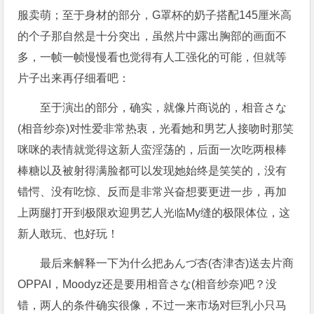
服卖萌；至于身材的部分，G罩杯的奶子搭配145厘米高
的个子那自然是十分突出，虽然片中露出胸部的画面不
多，一帧一帧慢慢看也觉得有人工强化的可能，但就等
片子出来再仔细看吧：
至于演出的部分，确实，就像片商说的，相音さな
(相音纱奈)对性爱非常热衷，光看她和男艺人接吻时那笑
咪咪的表情就觉得这新人蛮淫荡的，后面一次吃两根棒
棒糖以及被射得满脸都可以发现她始终是笑笑的，没有
错愕、没有吃惊、反而是非常兴奋想要更进一步，再加
上两腿打开到极限欢迎男艺人光临My缝的极限体位，这
新人敢玩、也好玩！
最后来解释一下为什么把あんづ杏(杏津杏)送去片商
OPPAI，Moodyz还是要用相音さな(相音纱奈)吧？没
错，两人的条件确实很像，不过一来市场对巨乳小只马