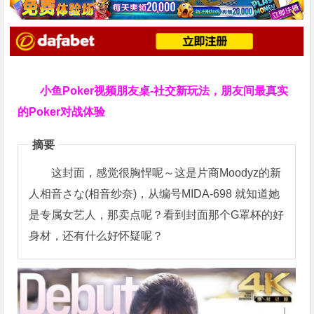
小鱼Poker视频朋友桌-社交新玩法，朋友间最真实
的Poker对战体验
摘要
这封面，感觉很胸悍呢～这是片商Moodyz的新
人相音さな(相音纱奈)，从编号MIDA-698 就知道她
是专属女艺人，那卖点呢？看到封面那个G罩杯的好
身材，还有什么好怀疑呢？