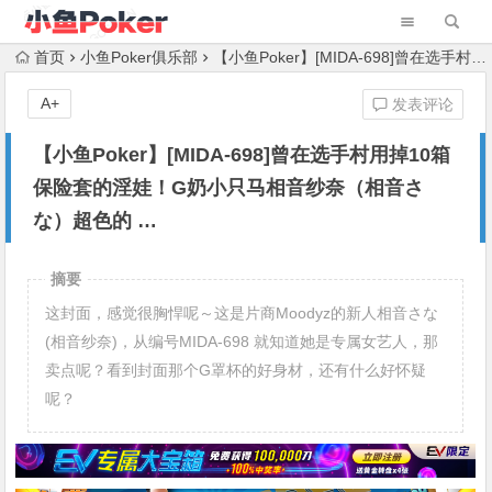
首页
小鱼Poker俱乐部
【小鱼Poker】[MIDA-698]曾在选手村用掉10箱保险套的淫娃！G奶小只马相音纱奈（相音さな）超色的 …
A+
发表评论
【小鱼Poker】[MIDA-698]曾在选手村用掉10箱
保险套的淫娃！G奶小只马相音纱奈（相音さ
な）超色的 …
摘要
这封面，感觉很胸悍呢～这是片商Moodyz的新人相音さな
(相音纱奈)，从编号MIDA-698 就知道她是专属女艺人，那
卖点呢？看到封面那个G罩杯的好身材，还有什么好怀疑
呢？