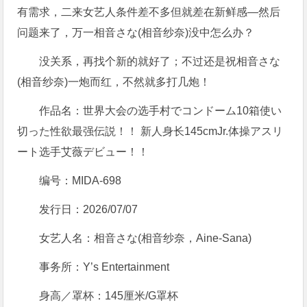
有需求，二来女艺人条件差不多但就差在新鲜感—然后
问题来了，万一相音さな(相音纱奈)没中怎么办？
没关系，再找个新的就好了；不过还是祝相音さな
(相音纱奈)一炮而红，不然就多打几炮！
作品名：世界大会の选手村でコンドーム10箱使い
切った性欲最强伝説！！ 新人身长145cmJr.体操アスリ
ート选手艾薇デビュー！！
编号：
MIDA-698
发行日：2026/07/07
女艺人名：相音さな(相音纱奈，Aine-Sana)
事务所：Y’s Entertainment
身高／罩杯：145厘米/G罩杯