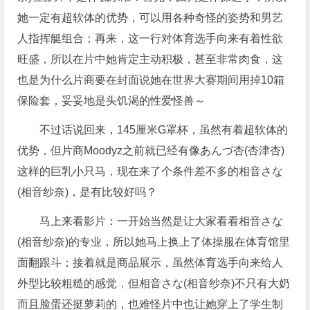
她一定有超软体的优势，可以用各种奇怪的姿势和男艺
人指挥艇组合；再来，这一行对体育选手向来有着性欲
旺盛，所以在片中她肯定主动积极，甚至非常肉食，这
也是为什么片商要在封面说她在世界大赛期间用掉10箱
保险套，妥妥地是头饥渴的性爱怪兽～
不过话说回来，145厘米G罩杯，虽然有着超软体的
优势，但片商Moodyz之前就已经有像あんづ杏(杏津杏)
这样的巨乳小只马，现在来了个条件差不多的相音さな
(相音纱奈)，是有比较好吗？
马上来看影片：一开始当然是让大家看看相音さな
(相音纱奈)的专业，所以她马上换上了体操服在体育馆里
面翻跟斗；接着就是商品展示，虽然体育选手向来给人
外型比较粗糙的感觉，但相音さな(相音纱奈)不只有大奶
而且脸蛋还挺萝莉的，也难怪片中也让她穿上了学生制