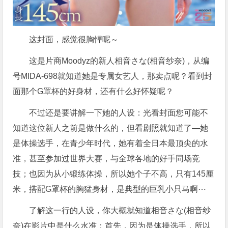
这封面，感觉很胸悍呢～
这是片商Moodyz的新人相音さな(相音纱奈)，从编
号
MIDA-698
就知道她是专属女艺人，那卖点呢？看到封
面那个G罩杯的好身材，还有什么好怀疑呢？
不过还是要讲解一下她的人设：光看封面您可能不
知道这位新人之前是做什么的，但看剧照就知道了—她
是体操选手，在青少年时代，她有着全日本最顶尖的水
准，甚至参加过世界大赛，与全球各地的好手同场竞
技；也因为从小锻练体操，所以她个子不高，只有145厘
米，搭配G罩杯的胸猛身材，是典型的巨乳小只马啊⋯
了解这一行的人设，你大概就知道相音さな(相音纱
奈)在影片中是什么水准：首先，因为是体操选手，所以