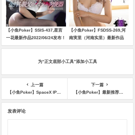
【小鱼Poker】SSIS-437,星宫
【小鱼Poker】FSDSS-269,河
一花最新作品2022/06/24发布！
南実里（河南实里）最新作品
2021-08-26发布！
为“正文底部小工具”添加小工具
上一篇
下一篇
【小鱼Poker】SpaceX IPO临近市场现分歧 1.77万亿美元估值遭质疑
【小鱼Poker】最新推荐！台日混血AV女优「伊东芽瑠」精选作品介绍……
文
发表评论
章
导
航