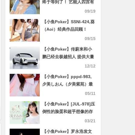
终于等到了！ 艺能人四宫有
朱（四宮ありす）的咪咪头
09/19
和大家见面惹〜
【小鱼Poker】SSNI-424,葵
（Aoi）经典作品回顾！
09/15
【小鱼Poker】传蔚来和小
鹏已经去极越招人 提供大量
岗位全国可投
12/12
【小鱼Poker】pppd-983,
夕美しおん（夕美紫苑）最
新作品2021/12/21发布！
05/11
【小鱼Poker】[JUL-978]压
倒性的脸蛋和超乎想像的存
在感！ 鹫见蓳（鷲見すみ
03/21
れ）就是6月14日档最强新
【小鱼Poker】罗永浩发文
人