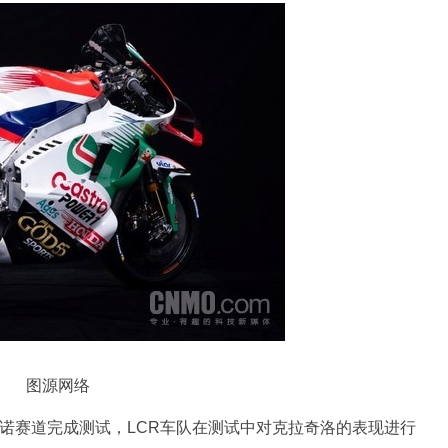
图源网络
诺赛道完成测试，LCR车队在测试中对克拉奇洛的表现进行