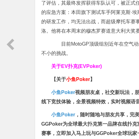
了评估，其最终发挥获得车队认可，被正式
的应急方案：本田旗下测试车手阿莱克斯·埃斯
的研发工作，均无法出战，而超级摩托车赛
洛。他将在本周末的穆杰罗赛道意大利大奖
目前MotoGP顶级组别近年在空气
不小的挑战。
关于
EV扑克(EVPoker)
【关于
小鱼Poker
】
小鱼Poker
视频朋友桌，社交新玩法，朋
线下竞技体验，全景视频特效，实时视频语音
小鱼Poker
，随时随地与朋友共享，完美
GGPoker为全球最大扑克第一品牌在线扑
赛事，立即加入马上玩与GGPoker全球玩