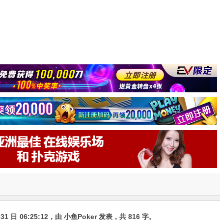
31 日
06:25:12
，由
小鱼Poker
发表，共 816 字。