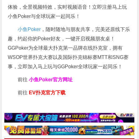
体验，全景视频特效，实时视频语音！立即注册马上玩
小鱼Poker与全球玩家一起同乐！
小鱼Poker
，随时随地与朋友共享，完美还原线下乐
趣，约起你的Poker好友，一键开启视频朋友桌！
GGPoker为全球最大扑克第一品牌在线扑克室，拥有
WSOP世界扑克大赛以及国际扑克锦标赛MTT和SNG赛
事，立即加入马上玩与GGPoker全球玩家一起同乐！
前往
小鱼Poker官方网址
前往
EV扑克官方下载