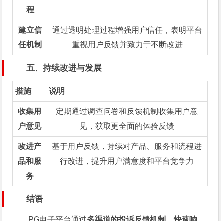
程
建立信
通过透明处理过程增强用户信任，表明平台
任机制
重视用户反馈并致力于不断改进
五、持续改进与发展
措施
说明
收集用
定期通过调查问卷和反馈机制收集用户意
户意见
见，获取更全面的体验反馈
改进产
基于用户反馈，持续对产品、服务和流程进
品和服
行改进，提升用户满意度和平台竞争力
务
结语
PG电子平台通过
多渠道的投诉反馈机制、快速响