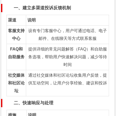
一、建立多渠道投诉反馈机制
渠道
说明
客服支持
设有专门客服中心，用户可通过电话、电子
中心
邮件、在线聊天等方式联系客服
FAQ和
提供详细的常见问题解答（FAQ）和自助服
自助服务
务选项，帮助用户快速解决问题，减少等待
时间
社交媒体
通过社交媒体和社区论坛收集用户反馈，提
和社区论
供互动空间，让用户分享经验、建议和投诉
坛
二、快速响应与处理
措施
说明