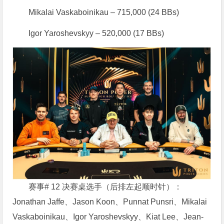
Mikalai Vaskaboinikau – 715,000 (24 BBs)
Igor Yaroshevskyy – 520,000 (17 BBs)
赛事# 12 决赛桌选手（后排左起顺时针）：
Jonathan Jaffe、Jason Koon、Punnat Punsri、Mikalai
Vaskaboinikau、Igor Yaroshevskyy、Kiat Lee、Jean-