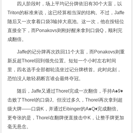
四人阶段时，场上平均记分牌依旧有30个大盲，以
Triton的标准来说，这已经算相当深的结构。不过，Jaffe
随后又一次拿着口袋3输掉大底池。这一次，他在按钮位
直接全下，而Ponakovs则刚好醒来拿到口袋Q，顺利完
成翻倍。
Jaffe的记分牌再次跌回11个大盲，而Ponakovs则重
新反超Thorel回到领先位置。短短一个小时左右时间
里，四名选手全部都轮流坐过记分牌榜首。此时此刻，
恐怕没人敢轻易断言谁会最终夺冠。
随后，Jaffe又通过Thorel完成一次翻倍，手持A♠9♦
击败了Thorel的口袋J。但没过多久，Thorel再次拿到超
级大牌——口袋K，并通过Eibinger的A♠Q♦完成翻倍。
更夸张的是，Thorel在翻牌便直接击中K，让整手牌更加
毫无悬念。