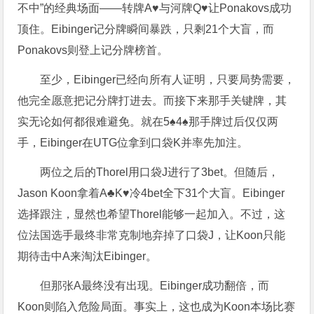
不中”的经典场面——转牌A♥与河牌Q♥让Ponakovs成功
顶住。Eibinger记分牌瞬间暴跌，只剩21个大盲，而
Ponakovs则登上记分牌榜首。
至少，Eibinger已经向所有人证明，只要局势需要，
他完全愿意把记分牌打进去。而接下来那手关键牌，其
实无论如何都很难避免。就在5♠4♠那手牌过后仅仅两
手，Eibinger在UTG位拿到口袋K并率先加注。
两位之后的Thorel用口袋J进行了3bet。但随后，
Jason Koon拿着A♣K♥冷4bet全下31个大盲。Eibinger
选择跟注，显然也希望Thorel能够一起加入。不过，这
位法国选手最终非常克制地弃掉了口袋J，让Koon只能
期待击中A来淘汰Eibinger。
但那张A最终没有出现。Eibinger成功翻倍，而
Koon则陷入危险局面。事实上，这也成为Koon本场比赛