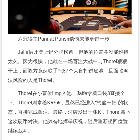
六冠得主Punnat Punsri遗憾未能更进一步
Jaffe借此登上记分牌榜首，但他的位置并没能维持
太久。因为很快，他就在一场盲注大战中与Thorel狠狠
干上，而双方竟然联手把87个大盲打进底池，且面临淘
汰风险的人是Thorel。
Thorel在小盲位limp入池，Jaffe拿着口袋3直接全
下。Thorel则拿着K♥9♣，显然已经进入“想赌一把”的状
态，直接完成跟注。最终，河牌发出一张K，Thorel赢下
这次硬币对决。他兴奋地挥拳庆祝，随后重新坐回位置
继续战斗。