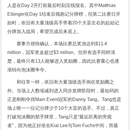
人是在Day 2开打前最后时刻压线报名。其中Matthias
Eibinger在Day 1结束后领跑记分牌榜，但第二比赛日开
始时，依旧有大量顶级高手带着20个大盲左右的起始记
分牌加入战局，希望完成后来居上。
赛事方很快确认，本场比赛总奖池达到$11.4
million，冠军奖金超过$3 million。但所有选手同样清
楚，最终只有13人能够进入奖励圈，因此比赛重心也逐
渐转向泡沫圈争夺。
和往常一样，依旧有大量顶级选手倒在奖励圈之
外。当场上人数缩减到进入同步发牌阶段时，最短码的
正是刚刚夺得Main Event冠军的Danny Tang。Tang也是
场上唯一一位记分牌少于10个大盲的选手。不过，真正
打破泡沫圈的那手牌里，Tang只是“最近距离的旁观
者”，因为他正好坐在Kiat Lee与Tom Fuchs中间，而最