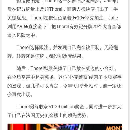
但遗憾的是，Thorel这一次依旧没能圆梦。Jaffe随
后在记分牌量上反超Thorel，而两人很快便打出了一手
关键底池。Thorel在按钮位拿着J♥10♥率先加注，Jaffe
则用A♥J♣直接全下，把Thorel有效记分牌29个大盲全部
逼入风险之中。
Thorel选择跟注，并发现自己完全被压制。无论翻
牌、转牌还是河牌，都没能改变结果。
随后，Thorel默默关掉了自己放在桌边的小台灯，
在全场掌声中起身离场。这位“扑克警察”结束了本场赛事
的巡逻，但几乎可以肯定，今年9月济州站时，他一定还
会再次出现。
Thorel最终收获$1.39 million奖金，同时进一步扩大
了自己在法国历史奖金榜上的领先优势。