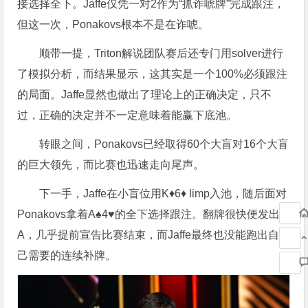
接选择全下。Jaffe仅凭一对2作为“抓诈唬牌”完成跟注，
但这一次，Ponakovs根本不是在诈唬。
顺带一提，Triton解说团队赛后还专门用solver进行
了模拟分析，而结果显示，这其实是一个100%必须跟注
的局面。Jaffe显然也做出了理论上的正确决定，只不
过，正确的决定并不一定意味着能赢下底池。
转眼之间，Ponakovs已经取得60个大盲对16个大盲
的巨大领先，而比赛也迅速走向尾声。
下一手，Jaffe在小盲位用K♦6♦ limp入池，随后面对
Ponakovs拿着A♠4♥的全下选择跟注。翻牌很快便发出
A，几乎提前宣告比赛结束，而Jaffe最终也没能跑出自
己需要的连续补牌。