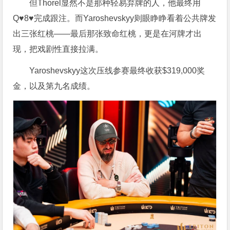
但Thorel显然不是那种轻易弃牌的人，他最终用
Q♥8♥完成跟注。而Yaroshevskyy则眼睁睁看着公共牌发
出三张红桃——最后那张致命红桃，更是在河牌才出
现，把戏剧性直接拉满。
Yaroshevskyy这次压线参赛最终收获$319,000奖
金，以及第九名成绩。