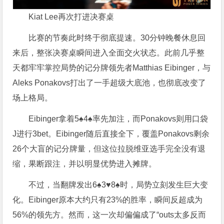
Kiat Lee再次打进决赛桌
比赛的节奏此时终于彻底提速。30分钟晚餐休息回
来后，整张决赛桌瞬间进入全面交火状态。此前几乎整
天都牢牢掌控局势的记分牌领先者Matthias Eibinger，与
Aleks Ponakovs打出了一手超级大底池，也彻底改变了
场上格局。
Eibinger拿着5♠4♠率先加注，而Ponakovs则用口袋
J进行3bet。Eibinger随后直接全下，覆盖Ponakovs剩余
26个大盲的记分牌量，但这位拉脱维亚选手完全没有退
缩，果断跟注，并以明显优势进入摊牌。
不过，当翻牌发出6♠3♥8♠时，局势立刻发生巨大变
化。Eibinger原本大约只有23%的胜率，瞬间反超成为
56%的领先方。然而，这一次却偏偏成了“outs太多反而