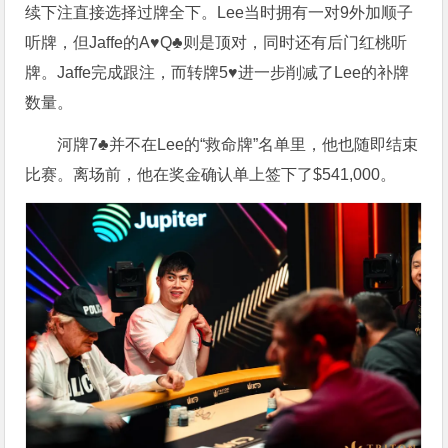
续下注直接选择过牌全下。Lee当时拥有一对9外加顺子
听牌，但Jaffe的A♥Q♣则是顶对，同时还有后门红桃听
牌。Jaffe完成跟注，而转牌5♥进一步削减了Lee的补牌
数量。
河牌7♣并不在Lee的“救命牌”名单里，他也随即结束
比赛。离场前，他在奖金确认单上签下了$541,000。