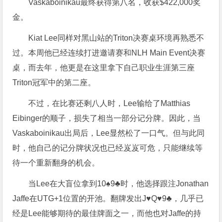
Vaskaboinikau最终获得第八名，收获$422,000奖
金。
Kiat Lee同样对黑山站的Triton决赛桌环境再熟悉不
过。本周他已经连续打进邀请赛和NLH Main Event决赛
桌，而去年，他更是在这里拿下自己职业生涯第三座
Triton冠军中的第二座。
不过，在比赛还剩八人时，Lee输给了Matthias
Eibinger的顺子，损失了相当一部分记分牌。因此，当
Vaskaboinikau出局后，Lee显然松了一口气。但与此同
时，他自己的记分牌状况也已经岌岌可危，只能继续等
待一个重新翻身的机会。
当Lee在大盲位拿到10♠9♣时，他选择跟注Jonathan
Jaffe在UTG+1位置的开池。翻牌发出J♥Q♥9♣，几乎已
经是Lee能够期待的最佳牌面之一，而他也对Jaffe的持