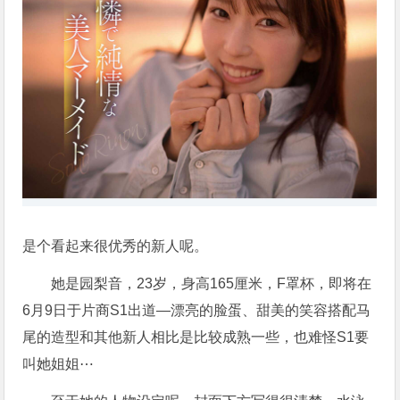
是个看起来很优秀的新人呢。
她是
园梨音
，23岁，身高165厘米，F罩杯，即将在
6月9日于片商S1出道—漂亮的脸蛋、甜美的笑容搭配马
尾的造型和其他新人相比是比较成熟一些，也难怪S1要
叫她姐姐⋯