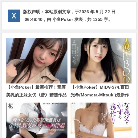
版权声明：
本站原创文章，于2026 年 5 月 22 日
06:46:40
，由
小鱼Poker
发表，共 1355 字。
【小鱼Poker】最新推荐！童颜
【小鱼Poker】MIDV-574,百田
美乳的正妹女优《蕾》精选作品
光希(Momota-Mitsuki)最新作
介绍……
品2024/01/02发布！