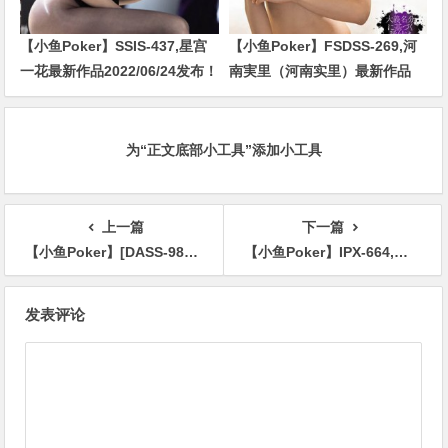
【小鱼Poker】SSIS-437,星宫
【小鱼Poker】FSDSS-269,河
一花最新作品2022/06/24发布！
南実里（河南实里）最新作品
2021-08-26发布！
为“正文底部小工具”添加小工具
上一篇
下一篇
【小鱼Poker】[DASS-980]天川空（天川そら）回来啦！ 从搜查官变肉便器！
【小鱼Poker】IPX-664,岬ななみ(岬奈奈美，Misaki-Nanami)最新作品2021/05/13发布！
文
发表评论
章
导
航