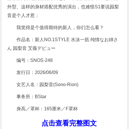
外型、这样的身材搭配优秀的演出，也难怪S1要说园梨
音是个人才惹：
我觉得是个值得期待的新人，你们怎么看？
作品名：新人NO.1STYLE 水泳一筋 纯情なお姉さ
ん 园梨音 艾薇デビュー
编号：
SNOS-248
发行日：2026/06/09
女艺人名：园梨音(Sono-Rion)
事务所：BStar
身高／罩杯：165厘米／F罩杯
点击查看完整图文