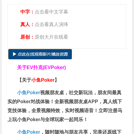
中字：
点击看中文字幕
真人：
点击看真人演绎
原创：
原创大片在线看
关于
EV扑克(EVPoker)
【关于
小鱼Poker
】
小鱼Poker
视频朋友桌，社交新玩法，朋友间最真
实的Poker对战体验！全新视频朋友桌APP，真人线下
竞技体验，全景视频特效，实时视频语音！立即注册马
上玩小鱼Poker与全球玩家一起同乐！
小鱼Poker
，随时随地与朋友共享，完美还原线下