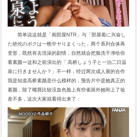
简单说这就是「相部屋NTR」与「部屋着に兴奋し
た絶伦のボクは一晩中ヤりまくった」两个系列合体再
变形，既然有去洗澡的剧情，自然就会把脸洗干净给你
看素颜ー这和之前演出的「 高桥しょう子と一泊二日温
泉に行きませんか？」不一样，经过两次成人展的合作
我是知道高桥素颜是什么模样的，预告片中是她真正的
素颜，除了嘴唇比较没血色脸上有些雀斑外她和上了妆
差不多，这次大家就看得出来了：