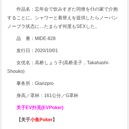
作品名：忘年会で饮みすぎた同僚を仆の家で介抱
することに。シャワーと着替えを提供したらノーパン
ノーブラ状态に…たまらず何度もSEXした。
品 番：MIDE-828
发行日：2020/10/01
女优名：高桥しょう子(高桥圣子，Takahashi-
Shouko)
事务所：Glanzpro
身高／罩杯：161公分／G罩杯
关于
EV扑克(EVPoker)
【关于
小鱼Poker
】