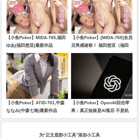
【小鱼Poker】MIDA-765,福田
【小鱼Poker】[MIDA-765]全员
ゆあ(福田悠亚)最新作品
丑男感谢祭！ 福田悠亚（福田
2026/09/01发布！
ゆあ）解禁大乱交！
【小鱼Poker】ATID-701,中森
【小鱼Poker】OpenAI回击苹
ななみ(中森七海)最新作品
果：真正短板是AI落后 不是机
2026/09/01发布！
密被窃
为“正文底部小工具”添加小工具