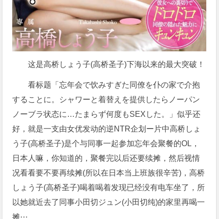
这是高桥しょう子(高桥圣子)下海以来的最大突破！
看标题「忘年会で饮みすぎた同僚を仆の家で介抱
することに。シャワーと着替えを提供したらノーパン
ノーブラ状态に…たまらず何度もSEXした。」似乎还
好，就是一支由女优发动的逆NTR企划ー片中高桥しょ
う子(高桥圣子)是个与同事一起参加忘年会聚餐的OL，
日本人嘛，你知道的，聚餐完以后还要续摊，然后视情
况看看要不要再续摊(所以在日本当上班族很辛苦)，高桥
しょう子(高桥圣子)喝着喝着发现已经没有电车坐了，所
以她就近去了同事小田切ジュン(小田切纯)的家里再喝一
摊⋯