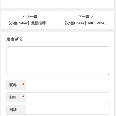
上一篇
下一篇
【小鱼Poker】最新推荐！令和时代黄金9头身「滝冬𪸩」精选作品介绍……
【小鱼Poker】MIDE-924,水卜さくら（水卜樱）最新作品2021/05/13发布！
文
发表评论
章
导
航
*
昵称
*
邮箱
网址