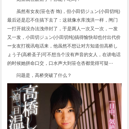
虽然有女友(笹仓杏 饰)，但小田切ジュン(小田切纯)
最后还是忍不住搞下去了：这就像水库洩洪一样，闸门
一打开就没办法洩停封了，于是两人一次又一次，一发
又一发，小田切ジュン(小田切纯)搞得愉快却也付出代价
ー女友打视讯电话来，他虽然不想让对方知道但高桥し
ょう子(高桥圣子)可不想当个没有声音的女人，在讲电话
的时候她拼命口交，口水声大到笹仓杏都觉得可疑⋯
问题是，高桥突破了什么？