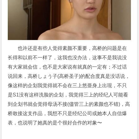
也许还是有些人觉得素颜不重要，高桥的问题是在
长得和以前不一样了，这我也没办法，这事不是我说没
有大家就会信，也不是大家说有就真的一定有；不过话
说回来，高桥しょう子(高桥圣子)的配合度真是没话说，
像这样的企划我觉得就不会在三上悠亜身上出现，不只
是S1没有这样洗脸的企划，我觉得三上的经纪人可能看
到企划书就会觉得母汤不接(儘管三上的素颜也不错)，高
桥敢接这支作品，我想不只是经纪公司或她本人自信爆
表，也说明了她真的是个很好合作的对象〜