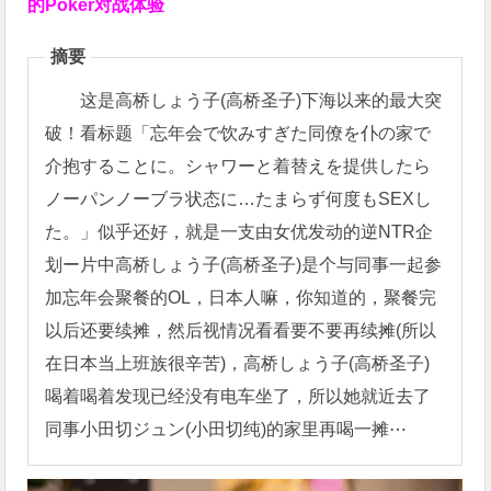
的Poker对战体验
摘要
这是高桥しょう子(高桥圣子)下海以来的最大突
破！看标题「忘年会で饮みすぎた同僚を仆の家で
介抱することに。シャワーと着替えを提供したら
ノーパンノーブラ状态に…たまらず何度もSEXし
た。」似乎还好，就是一支由女优发动的逆NTR企
划ー片中高桥しょう子(高桥圣子)是个与同事一起参
加忘年会聚餐的OL，日本人嘛，你知道的，聚餐完
以后还要续摊，然后视情况看看要不要再续摊(所以
在日本当上班族很辛苦)，高桥しょう子(高桥圣子)
喝着喝着发现已经没有电车坐了，所以她就近去了
同事小田切ジュン(小田切纯)的家里再喝一摊⋯