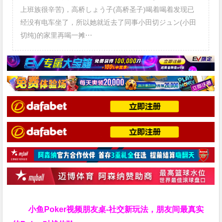
上班族很辛苦)，高桥しょう子(高桥圣子)喝着喝着发现已
经没有电车坐了，所以她就近去了同事小田切ジュン(小田
切纯)的家里再喝一摊⋯
小鱼Poker视频朋友桌-社交新玩法，朋友间最真实