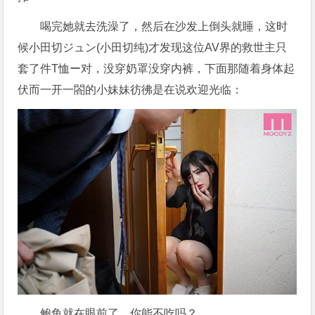
喝完她就去洗澡了，然后在沙发上倒头就睡，这时
候小田切ジュン(小田切纯)才发现这位AV界的救世主只
套了件T恤ー对，没穿奶罩没穿内裤，下面那随着身体起
伏而一开一閤的小妹妹彷彿是在说欢迎光临：
鲍鱼就在眼前了，你能不吃吗？