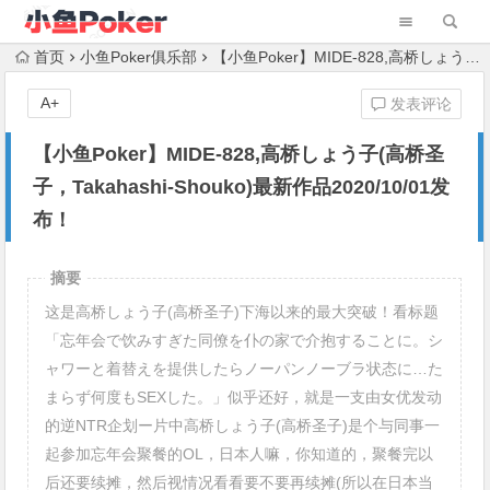
首页
小鱼Poker俱乐部
【小鱼Poker】MIDE-828,高桥しょう子(高桥圣子，Takahashi-Shouko)最新作品2020/10/01发布！
A+
发表评论
【小鱼Poker】MIDE-828,高桥しょう子(高桥圣
子，Takahashi-Shouko)最新作品2020/10/01发
布！
摘要
这是高桥しょう子(高桥圣子)下海以来的最大突破！看标题
「忘年会で饮みすぎた同僚を仆の家で介抱することに。シ
ャワーと着替えを提供したらノーパンノーブラ状态に…た
まらず何度もSEXした。」似乎还好，就是一支由女优发动
的逆NTR企划ー片中高桥しょう子(高桥圣子)是个与同事一
起参加忘年会聚餐的OL，日本人嘛，你知道的，聚餐完以
后还要续摊，然后视情况看看要不要再续摊(所以在日本当