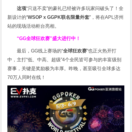
这项
“只送不卖”的豪礼已经被许多玩家问破头了！全
新设计的“
WSOP x GGPK
联名限量外套
”，将在APL济州
站的现场活动柜台亮相。
“GG全球狂欢赛”盛大进行中！
最后，GG线上赛场的“
全球狂欢赛
”也正火热开打
中，主打“低、中高、超级”4个全民皆可参与的丰富级别
赛事，关键是奖励极为丰厚。
昨晚，甚至吸引全球多达
70万人同时在线！