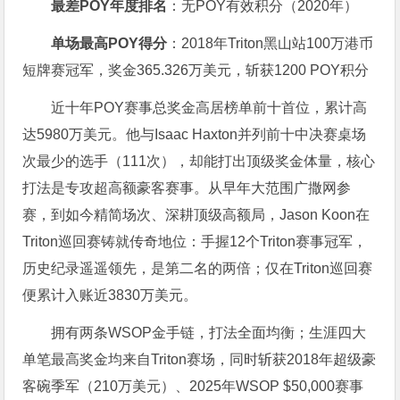
最差POY年度排名
：无POY有效积分（2020年）
单场最高POY得分
：2018年Triton黑山站100万港币
短牌赛冠军，奖金365.326万美元，斩获1200 POY积分
近十年POY赛事总奖金高居榜单前十首位，累计高
达5980万美元。他与Isaac Haxton并列前十中决赛桌场
次最少的选手（111次），却能打出顶级奖金体量，核心
打法是专攻超高额豪客赛事。从早年大范围广撒网参
赛，到如今精简场次、深耕顶级高额局，Jason Koon在
Triton巡回赛铸就传奇地位：手握12个Triton赛事冠军，
历史纪录遥遥领先，是第二名的两倍；仅在Triton巡回赛
便累计入账近3830万美元。
拥有两条WSOP金手链，打法全面均衡；生涯四大
单笔最高奖金均来自Triton赛场，同时斩获2018年超级豪
客碗季军（210万美元）、2025年WSOP $50,000赛事