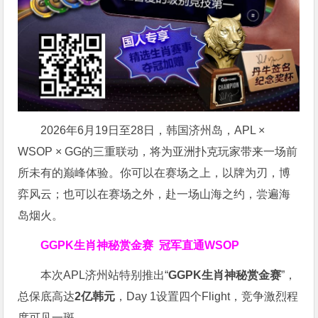
2026年6月19日至28日，韩国济州岛，APL ×
WSOP × GG的三重联动，将为亚洲扑克玩家带来一场前
所未有的巅峰体验。
你可以在赛场之上，以牌为刃，博
弈风云；也可以在赛场之外，赴一场山海之约，尝遍海
岛烟火。
GGPK生肖神秘赏金赛
冠军直通WSOP
本次APL济州站特别推出“
GGPK
生肖神秘赏金赛
”，
总保底高达
2
亿韩元
，Day 1设置四个Flight，竞争激烈程
度可见一斑。