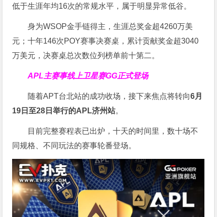
低于生涯年均16次的常规水平，属于明显异常低谷。
身为WSOP金手链得主，生涯总奖金超4260万美
元；十年146次POY赛事决赛桌，累计贡献奖金超3040
万美元，决赛桌总次数位列榜单前十第二。
APL主赛事线上卫星赛
GG正式登场
随着APT台北站的成功收场，接下来焦点将转向
6
月
19
日至
28
日举行的
APL
济州站
。
目前完整赛程表已出炉，十天的时间里，数十场不
同规格、不同玩法的赛事轮番登场。