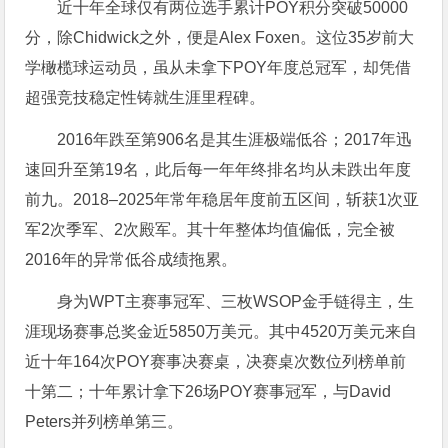
近十年全球仅有两位选手累计POY积分突破50000
分，除Chidwick之外，便是Alex Foxen。这位35岁前大
学橄榄球运动员，虽从未拿下POY年度总冠军，却凭借
超强竞技稳定性铸就生涯里程碑。
2016年跌至第906名是其生涯极端低谷；2017年迅
速回升至第19名，此后每一年年终排名均从未跌出年度
前九。2018–2025年常年稳居年度前五区间，斩获1次亚
军2次季军、2次殿军。其十年整体均值偏低，完全被
2016年的异常低谷成绩拖累。
身为WPT主赛事冠军、三枚WSOP金手链得主，生
涯现场赛事总奖金近5850万美元。其中4520万美元来自
近十年164次POY赛事决赛桌，决赛桌次数位列榜单前
十第二；十年累计拿下26场POY赛事冠军，与David
Peters并列榜单第三。