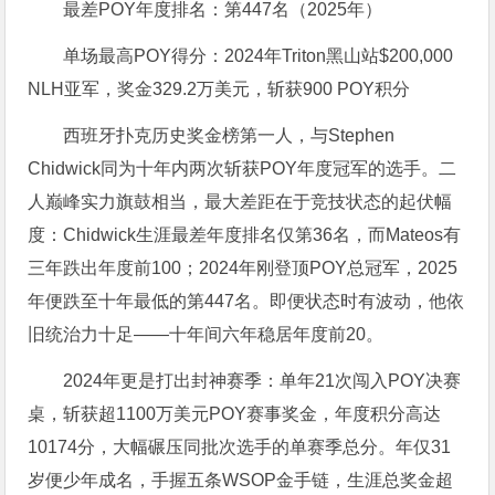
最差POY年度排名：第447名（2025年）
单场最高POY得分：2024年Triton黑山站$200,000
NLH亚军，奖金329.2万美元，斩获900 POY积分
西班牙扑克历史奖金榜第一人，与Stephen
Chidwick同为十年内两次斩获POY年度冠军的选手。二
人巅峰实力旗鼓相当，最大差距在于竞技状态的起伏幅
度：Chidwick生涯最差年度排名仅第36名，而Mateos有
三年跌出年度前100；2024年刚登顶POY总冠军，2025
年便跌至十年最低的第447名。即便状态时有波动，他依
旧统治力十足——十年间六年稳居年度前20。
2024年更是打出封神赛季：单年21次闯入POY决赛
桌，斩获超1100万美元POY赛事奖金，年度积分高达
10174分，大幅碾压同批次选手的单赛季总分。年仅31
岁便少年成名，手握五条WSOP金手链，生涯总奖金超