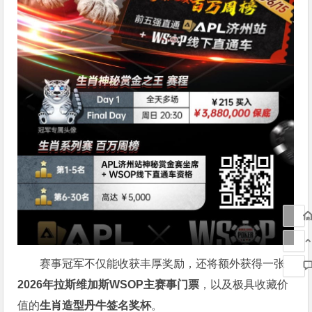
赛事冠军不仅能收获丰厚奖励，还将额外获得一张
2026
年拉斯维加斯
WSOP
主赛事门票
，以及极具收藏价
值的
生肖造型丹牛签名奖杯
。