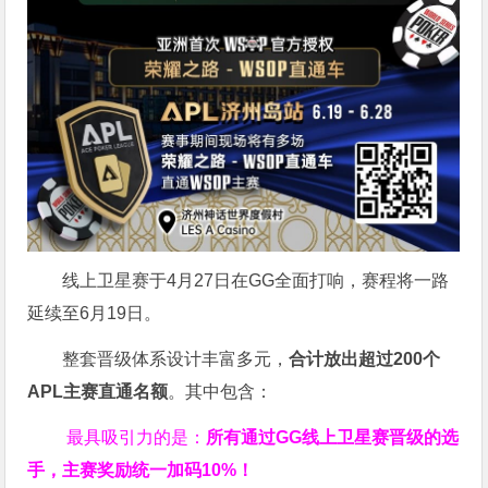
线上卫星赛于4月27日在GG全面打响，赛程将一路
延续至6月19日。
整套晋级体系设计丰富多元，
合计放出
超过200个
APL主赛直通名额
。其中包含：
最具吸引力的是：
所有通过
GG
线上卫星赛晋级的选
手，主赛奖励统一加码
10%
！