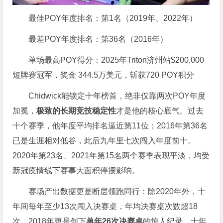
最佳POY年度排名：第1名（2019年、2022年）
最差POY年度排名：第36名（2016年）
单场最高POY得分：2025年Triton济州站$200,000
短牌赛冠军，奖金 344.5万美元，斩获720 POY积分
Chidwick能锁定十年榜首，绝非仅靠两次POY年度
加冕，
极致的长期竞技稳定性
才是他的核心底气。过去
十个赛季，他年度平均排名逼近第11位；2016年第36名
已是生涯相对低谷，此后九年里七次闯入年度前十。
2020年第23名、2021年第15名两个赛季表现平淡，均受
新冠疫情线下赛事大面积停摆影响。
赛场产出数据更是断层领跑同行：除2020年外，十
年间每年至少13次闯入决赛桌，年均决赛桌次数超18
次，2018年更是创下
单年26次决赛桌
的惊人纪录。十年