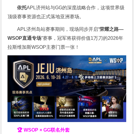
依托
APL济州站与GG的深度战略合作，这项世界级
顶级赛事资源也正式落地亚洲赛场。
APL济州岛站赛事期间，现场同步开启“
荣耀之路
—
WSOP
直通专场
”赛事，冠军将获得价值1万刀的2026年
拉斯维加斯WSOP主赛门票一张！
🏆 WSOP × GG联名外套